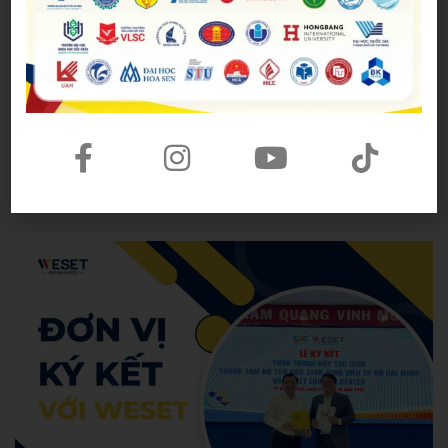
mình đối với cộng đồng sinh viên trên khắp thành
phố. Điều quan trọng hơn, nó tạo ra cầu nối giữa
WESET và học sinh, sinh viên, nhằm tạo ra những
hoạt động hỗ trợ và tổ chức giúp thế hệ trẻ vươn tới
những đỉnh cao trong tương lai.
Hoang Anh