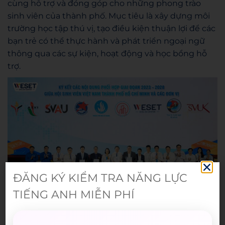
cùng hỗ trợ và đóng góp cho những phong trào
sinh viên của thành phố. Mục tiêu là xây dựng môi
trường học tập thú vị, tạo điều kiện thuận lợi để các
bạn trẻ có thể thực hành và phát triển ngoại ngữ
thông qua các sự kiện, hoạt động và học bổng hỗ
trợ.
ĐĂNG KÝ KIỂM TRA NĂNG LỰC
TIẾNG ANH MIỄN PHÍ
WESET thành công tái ký kết với Hội Sinh viên Việt