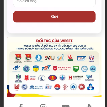
Các khóa học tại WESET
Khóa IELTS cam kết
Gửi
Tiếng Anh giao tiếp
đầu ra 6.5+
Khóa Tiếng Anh dành cho
Lớp Gia Sư IELTS
Doanh Nghiệp
Khóa học Writing & Spea
Khóa TOEIC giải đề
king
Khóa chấm bài IELT
PTE theo lộ trình 80+
S
Khung năng lực ngo
Câu lạc bộ nói tiếng Anh
ại ngữ 6 bậc
miễn phí