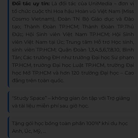
Đối tác uy tín:
Là đối tác của UniMedia – đơn vị
tổ chức cuộc thi Hoa hậu Hoàn vũ Việt Nam (Miss
Cosmo Vietnam), Đoàn TN Bộ Giáo dục và Đào
tạo; Thành Đoàn TP.HCM; Thành Đoàn TP.Thủ
Đức; Hội Sinh viên Việt Nam TP.HCM; Hội Sinh
viên Việt Nam tại Úc; Trung tâm Hỗ trợ Học sinh,
sinh viên TP.HCM; Quận Đoàn 1,3,4,5,6,7,8,10, Bình
Tân; Các trường ĐH như trường Đại học Sư phạm
TP.HCM, trường Đại học Luật TP.HCM, trường Đại
học Mở TP.HCM và hơn 120 trường Đại học – Cao
đẳng trên toàn quốc.
“Study Space” – không gian ôn tập với Trợ giảng
và tài liệu miễn phí sau giờ học.
Tặng gói học bổng toàn phần 100%* khi du học
Anh, Úc, Mỹ, …