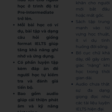
khăn cho người
học ở trình độ từ
mới bắt đầu
Pre-Intermediate
hoặc mất gốc.
trở lên.
Sách tập trung
Mỗi bài học có ví
mạnh vào từ
dụ, bài tập và dạng
vựng học thuật,
câu hỏi giống
ít ví dụ tình
format IELTS giúp
huống đời sống.
tăng khả năng ghi
Bố cục chữ khá
nhớ và ứng dụng.
dày, dễ gây cảm
Có phần luyện tập
giác “nặng” khi
kèm đáp án để
học trong thời
người học tự kiểm
gian dài.
tra và đánh giá
Audio chưa thật
tiến bộ.
sự đa dạng
Bao gồm audio
giọng đọc như
giúp cải thiện phát
các tài liệu luyện
âm và kỹ năng
IELTS hiện đại.