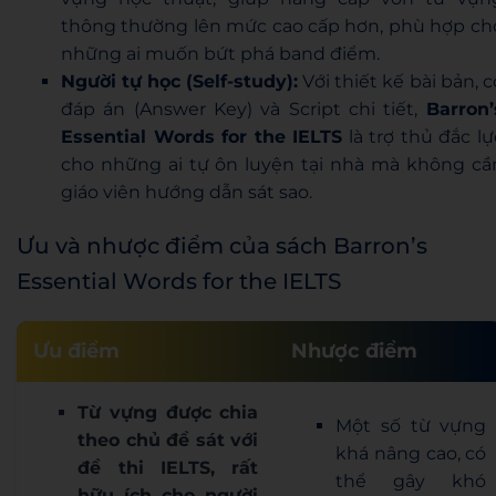
thông thường lên mức cao cấp hơn, phù hợp ch
những ai muốn bứt phá band điểm.
Người tự học (Self-study):
Với thiết kế bài bản, c
đáp án (Answer Key) và Script chi tiết,
Barron’
Essential Words for the IELTS
là trợ thủ đắc lự
cho những ai tự ôn luyện tại nhà mà không cầ
giáo viên hướng dẫn sát sao.
Ưu và nhược điểm của sách Barron’s
Essential Words for the IELTS
Ưu điểm
Nhược điểm
Từ vựng được chia
Một số từ vựng
theo chủ đề sát với
khá nâng cao, có
đề thi IELTS, rất
thể gây khó
hữu ích cho người