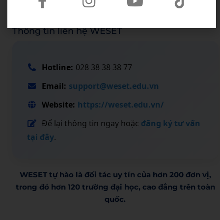
Thông tin liên hệ WESET
Hotline:
028 38 38 38 77
Email:
support@weset.edu.vn
Website:
https://weset.edu.vn/
Để lại thông tin ngay hoặc
đăng ký tư vấn
tại đây
.
WESET tự hào là đối tác uy tín của hơn 200 đơn vị,
trong đó hơn 120 trường đại học, cao đẳng trên toàn
quốc.​