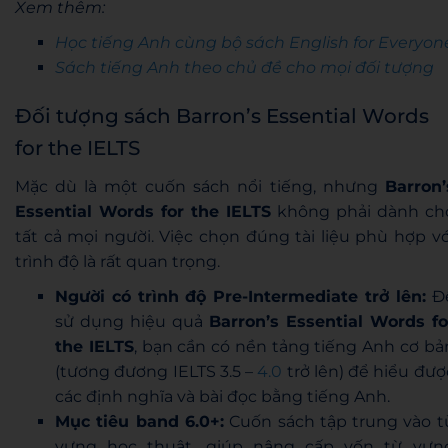
Xem thêm:
Học tiếng Anh cùng bộ sách English for Everyon
Sách tiếng Anh theo chủ đề cho mọi đối tượng
Đối tượng sách Barron’s Essential Words
for the IELTS
Mặc dù là một cuốn sách nổi tiếng, nhưng
Barron’
Essential Words for the IELTS
không phải dành ch
tất cả mọi người. Việc chọn đúng tài liệu phù hợp vớ
trình độ là rất quan trọng.
Người có trình độ Pre-Intermediate trở lên:
Đ
sử dụng hiệu quả
Barron’s Essential Words fo
the IELTS
, bạn cần có nền tảng tiếng Anh cơ bả
(tương đương IELTS 3.5 –
4.0
trở lên) để hiểu đượ
các định nghĩa và bài đọc bằng tiếng Anh.
Mục tiêu band 6.0+:
Cuốn sách tập trung vào t
vựng học thuật, giúp nâng cấp vốn từ vựn