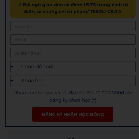
✅ Đội ngũ giáo viên có điểm IELTS trung bình từ
8.0+, có chứng chỉ sư phạm/ TESOL/ CELTA
Nhận combo quà và ưu đãi lên đến 10.000.000đ khi
đăng ký khóa học (*)
ĐĂNG KÝ NHẬN HỌC BỔNG