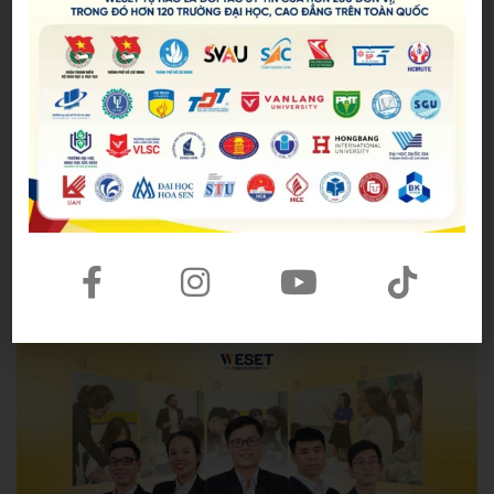
Cải thiện Tiếng Anh giao tiếp cùng
WESET
Hy vọng những bí quyết vừa rồi sẽ giúp ích các bạn
trong quá trình rèn luyện nghe Tiếng Anh giao tiếp.
Nếu như bạn đang tìm kiếm một địa chỉ đáng tin
cậy để được hướng dẫn chi tiết hay môi trường rèn
luyện thì WESET tự hào là một nơi đáng cân nhắc.
WESET hiện đang có đa dạng các
khóa giao tiếp cơ
bản
,
khóa giao tiếp nâng cao
và
khóa giao tiếp với n
gười bản xứ
.
Hãy liên hệ ngay để nhận tư vấn phù
hợp với bạn.