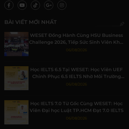
BÀI VIẾT MỚI NHẤT
WESET Đồng Hành Cùng HSU Business
Challenge 2026, Tiếp Sức Sinh Viên Khởi
Nghiệp
06/08/2026
Học IELTS 6.5 Tại WESET: Học Viên UEF
Chinh Phục 6.5 IELTS Nhờ Môi Trường
Học Tập Chất Lượng
06/08/2026
Học IELTS 7.0 Từ Gốc Cùng WESET: Học
Viên Đại học Luật TP.HCM Đạt 7.0 IELTS
06/08/2026