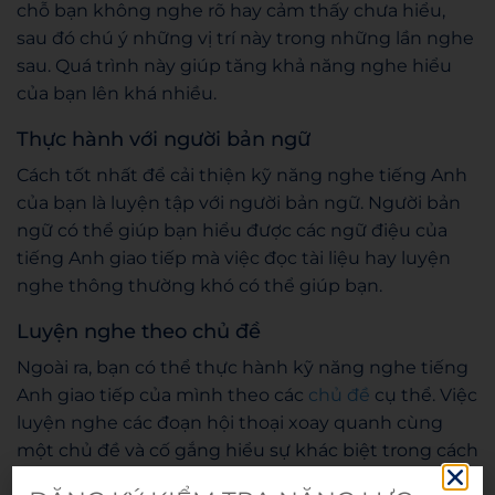
chỗ bạn không nghe rõ hay cảm thấy chưa hiểu,
sau đó chú ý những vị trí này trong những lần nghe
sau. Quá trình này giúp tăng khả năng nghe hiểu
của bạn lên khá nhiều.
Thực hành với người bản ngữ
Cách tốt nhất để cải thiện kỹ năng nghe tiếng Anh
của bạn là luyện tập với người bản ngữ. Người bản
ngữ có thể giúp bạn hiểu được các ngữ điệu của
tiếng Anh giao tiếp mà việc đọc tài liệu hay luyện
nghe thông thường khó có thể giúp bạn.
Luyện nghe theo chủ đề
Ngoài ra, bạn có thể thực hành kỹ năng nghe tiếng
Anh giao tiếp của mình theo các
chủ đề
cụ thể. Việc
luyện nghe các đoạn hội thoại xoay quanh cùng
một chủ đề và cố gắng hiểu sự khác biệt trong cách
sử dụng ngôn ngữ sẽ giúp bạn trở nên quen thuộc