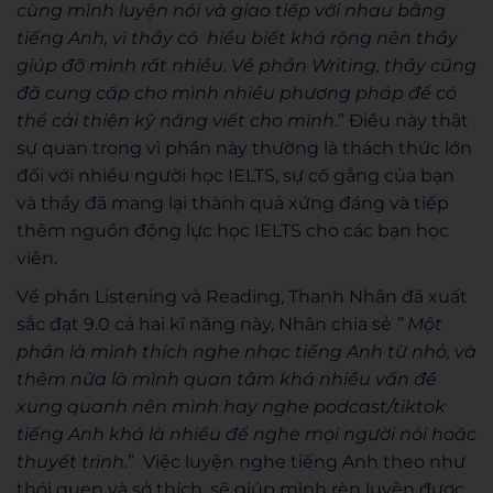
cùng mình luyện nói và giao tiếp với nhau bằng
tiếng Anh, vì thầy có hiểu biết khá rộng nên thầy
giúp đỡ mình rất nhiều. Về phần Writing, thầy cũng
đã cung cấp cho mình nhiều phương pháp để có
thể cải thiện kỹ năng viết cho mình
.” Điều này thật
sự quan trọng vì phần này thường là thách thức lớn
đối với nhiều người học IELTS, sự cố gắng của bạn
và thầy đã mang lại thành quả xứng đáng và tiếp
thêm nguồn động lực học IELTS cho các bạn học
viên.
Về phần Listening và Reading, Thanh Nhân đã xuất
sắc đạt 9.0 cả hai kĩ năng này, Nhân chia sẻ
” Một
phần là mình thích nghe nhạc tiếng Anh từ nhỏ, và
thêm nữa là mình quan tâm khá nhiều vấn đề
xung quanh nên mình hay nghe podcast/tiktok
tiếng Anh khá là nhiều để nghe mọi người nói hoăc
thuyết trình
.” Việc luyện nghe tiếng Anh theo như
thói quen và sở thích, sẽ giúp mình rèn luyện được