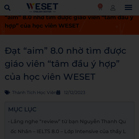
0
Trang chủ
Thành tích học viên
Đạt
“aim” 8.0 nhờ tìm được giáo viên “tâm đầu ý
hợp” của học viên WESET
Đạt “aim” 8.0 nhờ tìm được
giáo viên “tâm đầu ý hợp”
của học viên WESET
Thành Tích Học Viên
12/12/2023
MỤC LỤC
Lắng nghe “review” từ bạn Nguyễn Thanh Qu
ốc Nhân – IELTS 8.0 – Lớp Intensive của thầy L