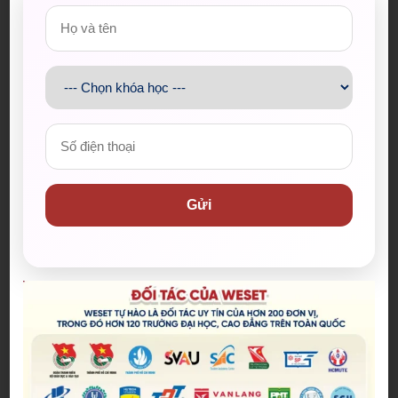
WESET tự hào với phương pháp giảng dạy độc đáo
và mới lạ “
Root – based learning
” – Học từ “rốc”, đội
ngũ giảng viên tận tâm và nhiệt tình, chắc chắn sẽ
là lựa chọn hàng đầu và uy tín của các bạn học viên
và quý phụ huynh trên hành trình chinh phục
ngoại ngữ, chinh phục sự nghiệp.
Hoang Anh
Gửi