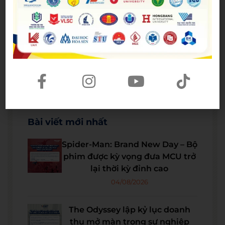
Bài viết mới nhất
Spider-Man: Brand New Day – Bộ
phim được kỳ vọng đưa MCU trở
lại thời kỳ đỉnh cao
04/08/2026
The Odyssey lập kỷ lục doanh
thu mở màn trong sự nghiệp