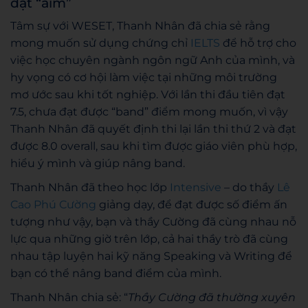
đạt “aim”
Tâm sự với WESET, Thanh Nhân đã chia sẻ rằng
mong muốn sử dụng chứng chỉ
IELTS
để hỗ trợ cho
việc học chuyên ngành ngôn ngữ Anh của mình, và
hy vọng có cơ hội làm việc tại những môi trường
mơ ước sau khi tốt nghiệp. Với lần thi đầu tiên đạt
7.5, chưa đạt được “band” điểm mong muốn, vì vậy
Thanh Nhân đã quyết định thi lại lần thi thứ 2 và đạt
được 8.0 overall, sau khi tìm được giáo viên phù hợp,
hiểu ý mình và giúp nâng band.
Thanh Nhân đã theo học lớp
Intensive
– do thầy
Lê
Cao Phú Cường
giảng dạy, để đạt được số điểm ấn
tượng như vậy, bạn và thầy Cường đã cùng nhau nỗ
lực qua những giờ trên lớp, cả hai thầy trò đã cùng
nhau tập luyện hai kỹ năng Speaking và Writing để
bạn có thể nâng band điểm của mình.
Thanh Nhân chia sẻ: “
Thầy Cường đã thường xuyên