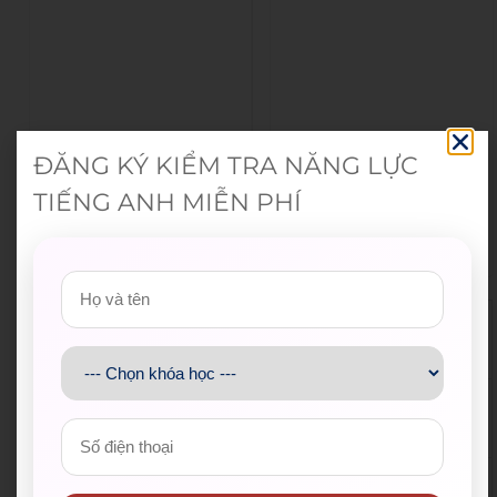
ĐĂNG KÝ KIỂM TRA NĂNG LỰC
TIẾNG ANH MIỄN PHÍ
Đoàn Thanh niên Bộ Giáo d
Hội Sinh viên Việt Na
ục và Đào tạo
m TP.HCM
Trung tâm Hỗ trợ Học sinh,
Thành Đoàn TP.HCM
sinh viên TP.HCM
Hội Liên hiệp Thanh
Thành Đoàn TP. Thủ Đức