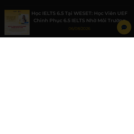
Học IELTS 6.5 Tại WESET: Học Viên UEF
Chinh Phục 6.5 IELTS Nhờ Môi Trường
Học Tập Chất Lượng
06/08/2026
Học IELTS 7.0 Từ Gốc Cùng WESET: Học
Viên Đại học Luật TP.HCM Đạt 7.0 IELTS
06/08/2026
WESET Đồng Hành Cùng Chiến Sĩ Mùa
Hè Xanh Trường Đại học Khoa học Tự
nhiên, ĐHQG-HCM
06/08/2026
WESET ENGLISH CENTER
Khóa học