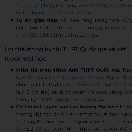
thức ngữ pháp
, mở rộng
vốn từ vựng học thuậ
và rèn luyện
phát âm chuẩn xác
.
Tự tin giao tiếp:
Với nền tảng tiếng Anh vữn
chắc, học sinh sẽ tự tin hơn trong
giao tiếp hàn
ngày
, đặc biệt với người nước ngoài.
Lợi thế trong kỳ thi THPT Quốc gia và xét
tuyển Đại học
Miễn thi môn tiếng Anh THPT Quốc gia:
The
quy định của
Bộ Giáo dục và Đào tạo
, học sinh c
chứng chỉ IELTS đạt mức điểm nhất định (thườn
là 4.0 trở lên) sẽ được miễn thi môn tiếng An
trong kỳ thi tốt nghiệp THPT Quốc gia.
Cơ hội xét tuyển vào các trường Đại học:
Nhiề
trường đại học lớn ở Việt Nam (như Đại học Ngoạ
thương, Đại học Kinh tế Quốc dân, Đại học Bác
khoa,…) đã áp dụng hình thức xét tuyển thẳn