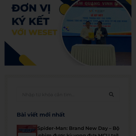
Bài viết mới nhất
Spider-Man: Brand New Day – Bộ
phim được kỳ vọng đưa MCU trở