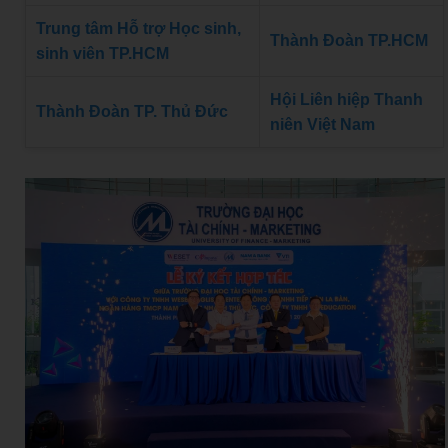
Trung tâm Hỗ trợ Học sinh,
Thành Đoàn TP.HCM
sinh viên TP.HCM
Hội Liên hiệp Thanh
Thành Đoàn TP. Thủ Đức
niên Việt Nam