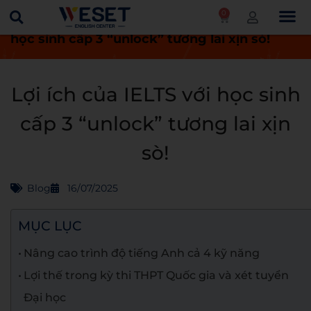
0
Trang chủ
Blog
Lợi ích của IELTS với
học sinh cấp 3 “unlock” tương lai xịn sò!
Lợi ích của IELTS với học sinh
cấp 3 “unlock” tương lai xịn
sò!
Blog
16/07/2025
MỤC LỤC
Nâng cao trình độ tiếng Anh cả 4 kỹ năng
Lợi thế trong kỳ thi THPT Quốc gia và xét tuyển
Đại học