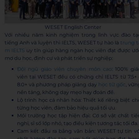
WESET English Center
Với nhiều năm kinh nghiệm trong lĩnh vực đào tạ
tiếng Anh và luyện thi IELTS, WESET tự hào là
trung t
m IELTS
uy tín giúp hàng ngàn học viên đạt được ướ
mơ du học, định cư và phát triển sự nghiệp:
Đội ngũ giáo viên chuyên môn cao
: 100% giá
viên tại WESET đều có chứng chỉ IELTS từ 7.5+ 
8.0+ và phương pháp giảng dạy
học từ gốc
, vữn
nền tảng, không dạy mẹo hay đoán đề.
Lộ trình học cá nhân hóa: Thiết kế riêng biệt ch
từng học viên, đảm bảo hiệu quả tối ưu.
Môi trường học tập hiện đại: Cơ sở vật chất tiệ
nghi, sĩ số lớp nhỏ, tạo điều kiện tương tác tối đa.
Cam kết đầu ra bằng văn bản: WESET tự tin vớ
chất lượng đào tạo, cam kết giúp bạn đạt ban