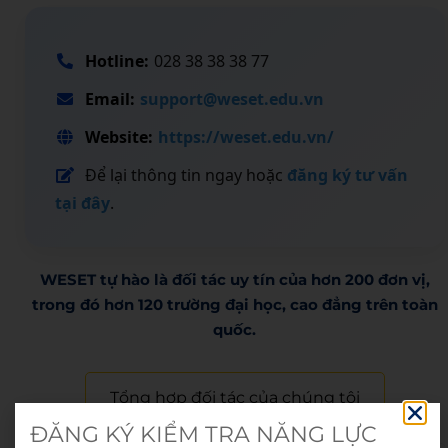
Hotline:
028 38 38 38 77
Email:
support@weset.edu.vn
Website:
https://weset.edu.vn/
Để lại thông tin ngay hoặc
đăng ký tư vấn
tại đây
.
WESET tự hào là đối tác uy tín của hơn 200 đơn vị,
trong đó hơn 120 trường đại học, cao đẳng trên toàn
quốc.​
Tổng hợp đối tác của chúng tôi
ĐĂNG KÝ KIỂM TRA NĂNG LỰC