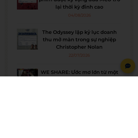
lại thời kỳ đỉnh cao
04/08/2026
The Odyssey lập kỷ lục doanh
thu mở màn trong sự nghiệp
Christopher Nolan
22/07/2026
WE SHARE: Ước mơ lớn từ một
góc học tập nhỏ của nữ sinh
Nguyễn Thảo Trang
21/07/2026
Người phụ nữ giữ trọn lời hẹn
gần 60 năm được công nhận là
vợ liệt sĩ
20/07/2026