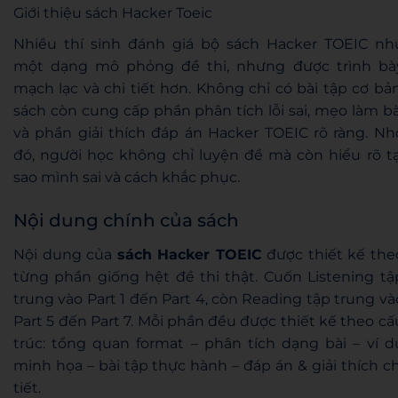
Giới thiệu sách Hacker Toeic
Nhiều thí sinh đánh giá bộ sách Hacker TOEIC nh
một dạng mô phỏng đề thi, nhưng được trình bà
mạch lạc và chi tiết hơn. Không chỉ có bài tập cơ bản
sách còn cung cấp phần phân tích lỗi sai, mẹo làm bà
và phần giải thích đáp án Hacker TOEIC rõ ràng. Nh
đó, người học không chỉ luyện đề mà còn hiểu rõ tạ
sao mình sai và cách khắc phục.
Nội dung chính của sách
Nội dung của
sách Hacker TOEIC
được thiết kế the
từng phần giống hệt đề thi thật. Cuốn Listening tậ
trung vào Part 1 đến Part 4, còn Reading tập trung và
Part 5 đến Part 7. Mỗi phần đều được thiết kế theo cấ
trúc: tổng quan format – phân tích dạng bài – ví d
minh họa – bài tập thực hành – đáp án & giải thích ch
tiết.