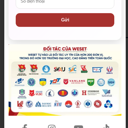
Nhận combo quà và ưu đãi lên đến 10.000.000đ khi
đăng ký khóa học (*)
Gửi
ĐĂNG KÝ NHẬN HỌC BỔNG
12+
Trung tâm luyện thi IELTS tại Việt Nam
90+
Chuyên gia luyện thi IELTS trình độ cao
999+
Phiên bản giáo trình cá nhân hoá