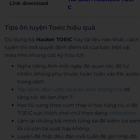
Link download
C
Tips ôn luyện Toeic hiệu quả
Dù dùng bộ
Hacker TOEIC
hay tài liệu nào khác, cách
luyện thi mới quyết định điểm số của bạn. Một vài
mẹo nhỏ nhưng cực kỳ hữu ích:
Nghe tiếng Anh mỗi ngày để quen tốc độ tự
nhiên, không phụ thuộc hoàn toàn vào file audio
trong sách.
Tập skim (đọc lướt) và scan (tìm thông tin)
để
tăng tốc độ làm Part 7.
Học từ vựng theo cụm thay vì học từng từ, vì đề
TOEIC cực thích chơi chữ theo dạng
collocation
.
Làm lại những bài mình từng sai để kiểm tra xe
lỗi cũ còn tái xuất hay không.
Luyện đề thật đều đặn mỗi tuần để giữ nhịp độ.