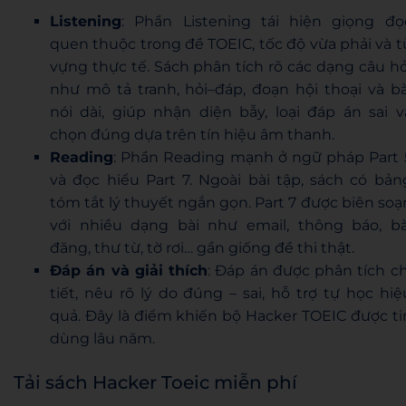
Listening
: Phần Listening tái hiện giọng đọ
quen thuộc trong đề TOEIC, tốc độ vừa phải và t
vựng thực tế. Sách phân tích rõ các dạng câu hỏ
như mô tả tranh, hỏi–đáp, đoạn hội thoại và bà
nói dài, giúp nhận diện bẫy, loại đáp án sai v
chọn đúng dựa trên tín hiệu âm thanh.
Reading
: Phần Reading mạnh ở ngữ pháp Part 
và đọc hiểu Part 7. Ngoài bài tập, sách có bản
tóm tắt lý thuyết ngắn gọn. Part 7 được biên soạ
với nhiều dạng bài như email, thông báo, bà
đăng, thư từ, tờ rơi… gần giống đề thi thật.
Đáp án và giải thích
: Đáp án được phân tích ch
tiết, nêu rõ lý do đúng – sai, hỗ trợ tự học hiệ
quả. Đây là điểm khiến bộ Hacker TOEIC được ti
dùng lâu năm.
Tải sách Hacker Toeic miễn phí