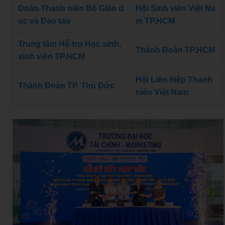
Đoàn Thanh niên Bộ Giáo d
Hội Sinh viên Việt Na
ục và Đào tạo
m TP.HCM
Trung tâm Hỗ trợ Học sinh,
Thành Đoàn TP.HCM
sinh viên TP.HCM
Hội Liên hiệp Thanh
Thành Đoàn TP. Thủ Đức
niên Việt Nam