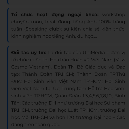
Tổ chức hoạt động ngoại khoá:
workshop
chuyên môn; hoạt động tiếng Anh 100% hàng
tuần (Speaking club); sự kiện chia sẻ kiến thức,
kinh nghiệm học tiếng Anh, du học,…
Đối tác uy tín:
Là đối tác của UniMedia – đơn vị
tổ chức cuộc thi Hoa hậu Hoàn vũ Việt Nam (Miss
Cosmo Vietnam), Đoàn TN Bộ Giáo dục và Đào
tạo; Thành Đoàn TP.HCM; Thành Đoàn TP.Thủ
Đức; Hội Sinh viên Việt Nam TP.HCM; Hội Sinh
viên Việt Nam tại Úc; Trung tâm Hỗ trợ Học sinh,
sinh viên TP.HCM; Quận Đoàn 1,3,4,5,6,7,8,10, Bình
Tân; Các trường ĐH như trường Đại học Sư phạm
TP.HCM, trường Đại học Luật TP.HCM, trường Đại
học Mở TP.HCM và hơn 120 trường Đại học – Cao
đẳng trên toàn quốc.