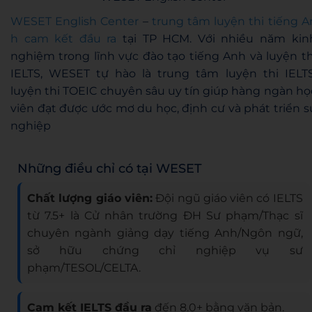
WESET English Center
–
trung tâm luyện thi tiếng A
h cam kết đầu ra
tại TP HCM. Với nhiều năm kin
nghiệm trong lĩnh vực đào tạo tiếng Anh và luyện th
IELTS, WESET tự hào là trung tâm luyện thi IELTS
luyện thi TOEIC chuyên sâu uy tín giúp hàng ngàn họ
viên đạt được ước mơ du học, định cư và phát triển s
nghiệp
Những điều chỉ có tại WESET
Chất lượng giáo viên:
Đội ngũ giáo viên có IELTS
từ 7.5+ là Cử nhân trường ĐH Sư phạm/Thạc sĩ
chuyên ngành giảng dạy tiếng Anh/Ngôn ngữ,
sở hữu chứng chỉ nghiệp vụ sư
phạm/TESOL/CELTA.
Cam kết IELTS đầu ra
đến 8.0+ bằng văn bản.