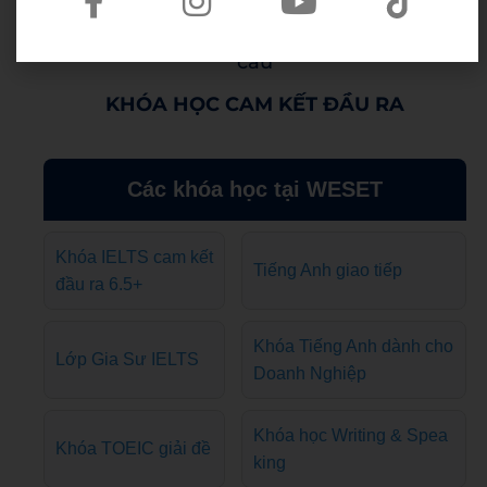
Lộ trình luyện thi & thiết kế riêng theo nhu
cầu
KHÓA HỌC CAM KẾT ĐẦU RA
Các khóa học tại WESET
Khóa IELTS cam kết
Tiếng Anh giao tiếp
đầu ra 6.5+
Khóa Tiếng Anh dành cho
Lớp Gia Sư IELTS
Doanh Nghiệp
Khóa học Writing & Spea
Khóa TOEIC giải đề
king