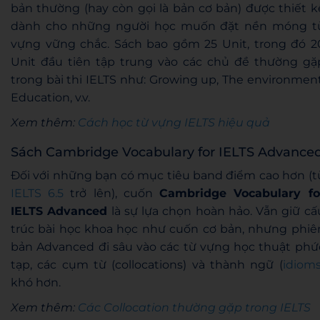
bản thường (hay còn gọi là bản cơ bản) được thiết k
dành cho những người học muốn đặt nền móng t
vựng vững chắc. Sách bao gồm 25 Unit, trong đó 2
Unit đầu tiên tập trung vào các chủ đề thường gặ
trong bài thi IELTS như: Growing up, The environment
Education, v.v.
Xem thêm:
Cách học từ vựng IELTS hiệu quả
Sách Cambridge Vocabulary for IELTS Advance
Đối với những bạn có mục tiêu band điểm cao hơn (t
IELTS 6.5
trở lên), cuốn
Cambridge Vocabulary fo
IELTS Advanced
là sự lựa chọn hoàn hảo. Vẫn giữ cấ
trúc bài học khoa học như cuốn cơ bản, nhưng phiê
bản Advanced đi sâu vào các từ vựng học thuật phứ
tạp, các cụm từ (collocations) và thành ngữ (
idiom
khó hơn.
Xem thêm:
Các Collocation thường gặp trong IELTS