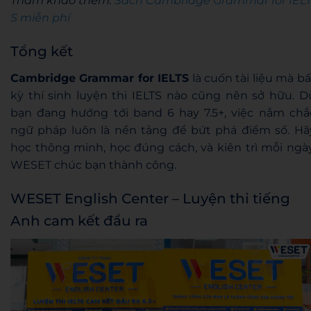
Tham khảo thêm:
Sách Cambridge Grammar for IEL
S miễn phí
Tổng kết
Cambridge Grammar for IELTS
là cuốn tài liệu mà bấ
kỳ thí sinh luyện thi IELTS nào cũng nên sở hữu. D
bạn đang hướng tới band 6 hay 7.5+, việc nắm chắ
ngữ pháp luôn là nền tảng để bứt phá điểm số. Hã
học thông minh, học đúng cách, và kiên trì mỗi ngày
WESET chúc bạn thành công.
WESET English Center – Luyện thi tiếng
Anh cam kết đầu ra