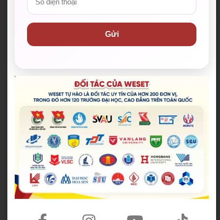
vào thực tế.
Tổ chức thi thử mỗi tháng để học viên làm quen
Gửi
với không khí phòng thi thật.
Tổ chức các kỳ thi giữa kỳ và cuối kỳ giúp các bạn
xác định năng lực tiếng Anh.
Giảm lệ phí thi IELTS còn 3.999.999 đồng khi
đăng ký qua WESET*.
Hệ thống Learning Portal – cổng thông tin học
viên giúp học viện ôn luyện, cập nhật tin tức học
tập nhanh chóng, hiệu quả.
Số giờ học cao nhất thị trường, đến 72 giờ/khoá.