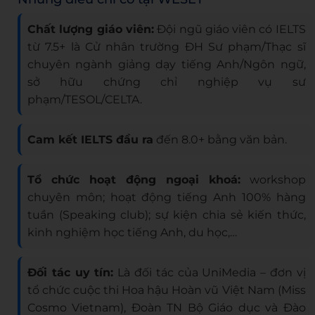
Chất lượng giáo viên:
Đội ngũ giáo viên có IELTS
từ 7.5+ là Cử nhân trường ĐH Sư phạm/Thạc sĩ
chuyên ngành giảng dạy tiếng Anh/Ngôn ngữ,
sở hữu chứng chỉ nghiệp vụ sư
phạm/TESOL/CELTA.
Cam kết IELTS đầu ra
đến 8.0+ bằng văn bản.
Tổ chức hoạt động ngoại khoá:
workshop
chuyên môn; hoạt động tiếng Anh 100% hàng
tuần (Speaking club); sự kiện chia sẻ kiến thức,
kinh nghiệm học tiếng Anh, du học,…
Đối tác uy tín:
Là đối tác của UniMedia – đơn vị
tổ chức cuộc thi Hoa hậu Hoàn vũ Việt Nam (Miss
Cosmo Vietnam), Đoàn TN Bộ Giáo dục và Đào