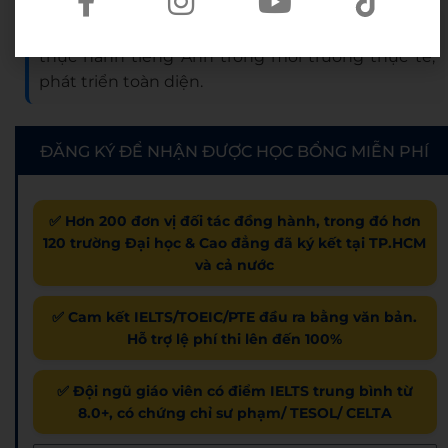
Hoạt động ngoại khóa đa dạng:
Giúp
học viên
thực hành tiếng Anh trong môi trường thực tế,
phát triển toàn diện.
ĐĂNG KÝ ĐỂ NHẬN ĐƯỢC HỌC BỔNG MIỄN PHÍ
✅ Hơn 200 đơn vị đối tác đồng hành, trong đó hơn
120 trường Đại học & Cao đẳng đã ký kết tại TP.HCM
và cả nước
✅ Cam kết IELTS/TOEIC/PTE đầu ra bằng văn bản.
Hỗ trợ lệ phí thi lên đến 100%
✅ Đội ngũ giáo viên có điểm IELTS trung bình từ
8.0+, có chứng chỉ sư phạm/ TESOL/ CELTA