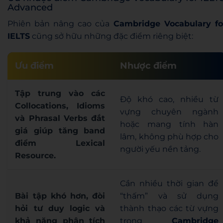
Advanced
Phiên bản nâng cao của
Cambridge Vocabulary fo
IELTS
cũng sở hữu những đặc điểm riêng biệt:
Ưu điểm
Nhược điểm
Tập trung vào các
Độ khó cao, nhiều từ
Collocations, Idioms
vựng chuyên ngành
và Phrasal Verbs
đắt
hoặc mang tính hàn
giá giúp tăng band
lâm, không phù hợp cho
điểm Lexical
người yếu nền tảng.
Resource.
Cần nhiều thời gian để
Bài tập khó hơn, đòi
“thấm” và sử dụng
hỏi
tư duy logic
và
thành thạo các từ vựng
khả năng phân tích
trong
Cambridge