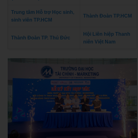
Trung tâm Hỗ trợ Học sinh,
Thành Đoàn TP.HCM
sinh viên TP.HCM
Hội Liên hiệp Thanh
Thành Đoàn TP. Thủ Đức
niên Việt Nam