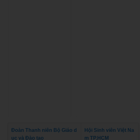
Đoàn Thanh niên Bộ Giáo d
Hội Sinh viên Việt Na
ục và Đào tạo
m TP.HCM