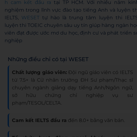
h cam kết đầu ra
tại TP HCM. Với nhiều năm kin
nghiệm trong lĩnh vực đào tạo tiếng Anh và luyện th
IELTS,
WESET
tự hào là trung tâm luyện thi IELTS
luyện thi TOEIC chuyên sâu uy tín giúp hàng ngàn họ
viên đạt được ước mơ du học, định cư và phát triển s
nghiệp
Những điều chỉ có tại WESET
Chất lượng giáo viên:
Đội ngũ giáo viên có IELTS
từ 7.5+ là Cử nhân trường ĐH Sư phạm/Thạc sĩ
chuyên ngành giảng dạy tiếng Anh/Ngôn ngữ,
sở hữu chứng chỉ nghiệp vụ sư
phạm/TESOL/CELTA.
Cam kết IELTS đầu ra
đến 8.0+ bằng văn bản.