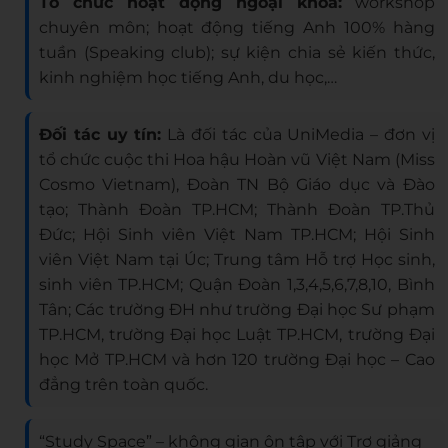
Tổ chức hoạt động ngoại khoá:
workshop
chuyên môn; hoạt động tiếng Anh 100% hàng
tuần (Speaking club); sự kiện chia sẻ kiến thức,
kinh nghiệm học tiếng Anh, du học,…
Đối tác uy tín:
Là đối tác của UniMedia – đơn vị
tổ chức cuộc thi Hoa hậu Hoàn vũ Việt Nam (Miss
Cosmo Vietnam), Đoàn TN Bộ Giáo dục và Đào
tạo; Thành Đoàn TP.HCM; Thành Đoàn TP.Thủ
Đức; Hội Sinh viên Việt Nam TP.HCM; Hội Sinh
viên Việt Nam tại Úc; Trung tâm Hỗ trợ Học sinh,
sinh viên TP.HCM; Quận Đoàn 1,3,4,5,6,7,8,10, Bình
Tân; Các trường ĐH như trường Đại học Sư phạm
TP.HCM, trường Đại học Luật TP.HCM, trường Đại
học Mở TP.HCM và hơn 120 trường Đại học – Cao
đẳng trên toàn quốc.
“Study Space” – không gian ôn tập với Trợ giảng