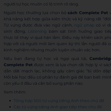
người tự học muốn có lộ trình rõ ràng.
Người học thường lựa chọn bộ
sách Complete Pet
v
khả năng kết hợp giữa kiến thức và kỹ năng rất “đời”
Từ vựng được đưa vào ngữ cảnh,
ngữ pháp
có ví d
sinh động,
Listening
bám sát tình huống giao tiế
thực tế thay vì quá hàn lâm. Điều này khiến sách ph
hợp với cả người mới làm quen kỳ thi lẫn người đã c
kinh nghiệm nhưng muốn luyện chuẩn xác hơn.
Nếu bạn đang tự học và ngại quá tải,
Cambridg
Complete Pet
được xem là lựa chọn rất hợp lý vì sác
dẫn dắt mạch lạc, không gây cảm giác “bị dồn dập”
Mỗi bài học đều có phần tự đánh giá để bạn biết mìn
còn yếu ở đâu và cần bổ sung phần nào.
Xem thêm:
Tổng hợp 500 từ vựng tiếng Anh theo chủ đề
Các từ vựng tiếng Anh giao tiếp theo chủ đề