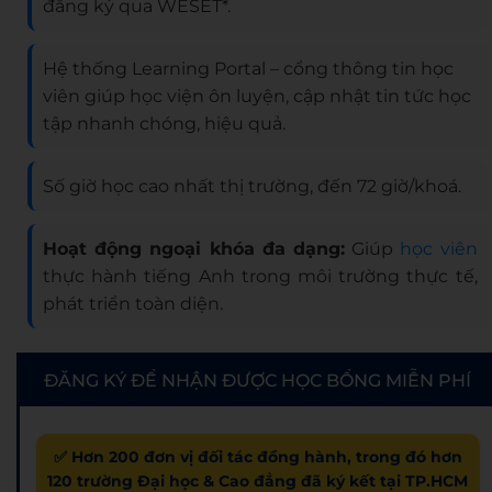
đăng ký qua WESET*.
Hệ thống Learning Portal – cổng thông tin học
viên giúp học viện ôn luyện, cập nhật tin tức học
tập nhanh chóng, hiệu quả.
Số giờ học cao nhất thị trường, đến 72 giờ/khoá.
Hoạt động ngoại khóa đa dạng:
Giúp
học viên
thực hành tiếng Anh trong môi trường thực tế,
phát triển toàn diện.
ĐĂNG KÝ ĐỂ NHẬN ĐƯỢC HỌC BỔNG MIỄN PHÍ
✅ Hơn 200 đơn vị đối tác đồng hành, trong đó hơn
120 trường Đại học & Cao đẳng đã ký kết tại TP.HCM