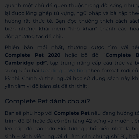
quanh một chủ đề quen thuộc trong đời sống nhưn
lại được lồng ghép từ vựng, ngữ pháp và bài tập the
hướng rất thực tế. Bạn đọc thường thích cách sác
biến những khái niệm “khô khan” thành các hoạ
động tương tác dễ chịu.
Phiên bản mới nhất, thường được tìm với tê
Complete Pet 2020
hoặc bộ đôi “
Complete B
Cambridge pdf
”, tập trung nâng cấp cấu trúc và b
sung kiểu bài
Reading
–
Writing
theo format mới củ
kỳ thi. Chính vì thế, người học sử dụng sách này kh
yên tâm vì độ bám sát đề thi thật.
Complete Pet dành cho ai?
Bạn sẽ phù hợp với
Complete Pet
nếu đang hướng tớ
trình độ B1 hoặc đã có nền tảng A2 vững và muốn tiế
lên cấp độ cao hơn. Đối tượng phổ biến nhất là họ
sinh – sinh viên, người đi làm cần chứng chỉ B1, hoặ