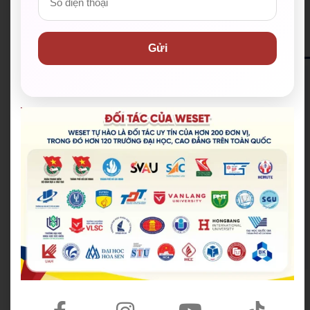
ĐĂNG KÝ NHẬN HỌC BỔNG
Gửi
12+
Trung tâm luyện thi IELTS tại Việt Nam
90+
Chuyên gia luyện thi IELTS trình độ cao
999+
Phiên bản giáo trình cá nhân hoá
Lộ trình luyện thi & thiết kế riêng theo nhu