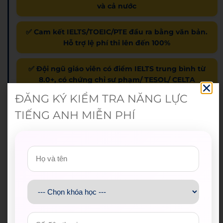
và cả nước
✅ Cam kết IELTS/TOEIC/PTE đầu ra bằng văn bản.
Hỗ trợ lệ phí thi lên đến 100%
✅ Đội ngũ giáo viên có điểm IELTS trung bình từ
8.0+, có chứng chỉ sư phạm/ TESOL/ CELTA
ĐĂNG KÝ KIỂM TRA NĂNG LỰC
TIẾNG ANH MIỄN PHÍ
Nhận combo quà và ưu đãi lên đến 10.000.000đ khi
đăng ký khóa học (*)