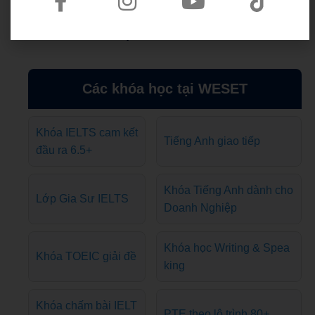
cầu
KHÓA HỌC CAM KẾT ĐẦU RA
Các khóa học tại WESET
Khóa IELTS cam kết
Tiếng Anh giao tiếp
đầu ra 6.5+
Khóa Tiếng Anh dành cho
Lớp Gia Sư IELTS
Doanh Nghiệp
Khóa học Writing & Spea
Khóa TOEIC giải đề
king
Khóa chấm bài IELT
PTE theo lộ trình 80+