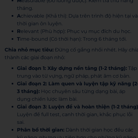
M
easurable (Đo lường được): Kiểm tra thử hàng
tháng.
A
chievable (Khả thi): Dựa trên trình độ hiện tại và
thời gian ôn luyện.
R
elevant (Phù hợp): Phục vụ mục đích du học.
T
ime-bound (Có thời hạn): Trong 6 tháng tới.
Chia nhỏ mục tiêu:
Đừng cố gắng nhồi nhét. Hãy chi
thành các giai đoạn nhỏ:
Giai đoạn 1: Xây dựng nền tảng (1-2 tháng):
Tập
trung vào từ vựng, ngữ pháp, phát âm cơ bản.
Giai đoạn 2: Làm quen và luyện tập kỹ năng (2
3 tháng):
Học chuyên sâu từng dạng bài, áp
dụng chiến lược làm bài.
Giai đoạn 3: Luyện đề và hoàn thiện (1-2 tháng)
Luyện đề full test, canh thời gian, khắc phục lỗi
sai.
Phân bổ thời gian:
Dành thời gian học đều các
kỹ năng, nhưng ưu tiên hơn cho những kỹ năng