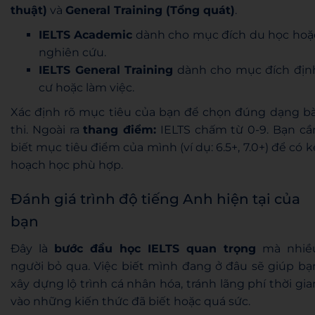
thuật)
và
General Training (Tổng quát)
.
IELTS Academic
dành cho mục đích du học hoặ
nghiên cứu.
IELTS General Training
dành cho mục đích địn
cư hoặc làm việc.
Xác định rõ mục tiêu của bạn để chọn đúng dạng bà
thi. Ngoài ra
thang điểm:
IELTS chấm từ 0-9. Bạn cầ
biết mục tiêu điểm của mình (ví dụ: 6.5+, 7.0+) để có k
hoạch học phù hợp.
Đánh giá trình độ tiếng Anh hiện tại của
bạn
Đây là
bước đầu học IELTS quan trọng
mà nhiề
người bỏ qua. Việc biết mình đang ở đâu sẽ giúp bạ
xây dựng lộ trình cá nhân hóa, tránh lãng phí thời gia
vào những kiến thức đã biết hoặc quá sức.