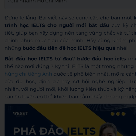
Chi nhánh Hồ Chí Minh
Đừng lo lắng! Bài viết này sẽ cung cấp cho bạn một
l
trình học IELTS cho người mới bắt đầu
cực kỳ ch
tiết, giúp bạn xây dựng nền tảng vững chắc và tự ti
chinh phục mục tiêu của mình. Hãy cùng khám ph
những
bước đầu tiên để học IELTS hiệu quả
nhé!
Bắt đầu học IELTS từ đâu
?
bước đầu học ielts
nh
thế nào mới đúng ? Kỳ thi IELTS là một trong những
hứng chỉ tiếng Anh
quốc tế phổ biến nhất, mở ra cán
cửa du học, định cư hay cơ hội nghề nghiệp. Tu
nhiên, với người mới, khối lượng kiến thức và kỹ năn
cần ôn luyện có thể khiến bạn cảm thấy choáng ngợp