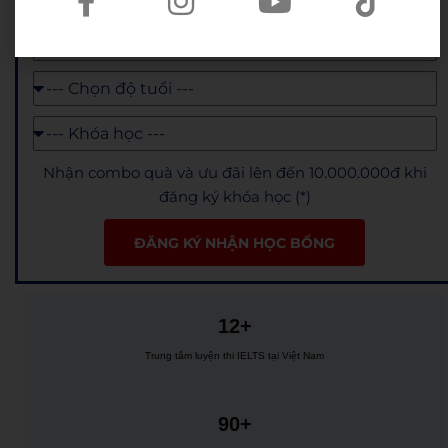
Nhận combo quà và ưu đãi lên đến 10.000.000đ khi
đăng ký khóa học (*)
ĐĂNG KÝ NHẬN HỌC BỔNG
12+
Trung tâm luyện thi IELTS tại Việt Nam
90+