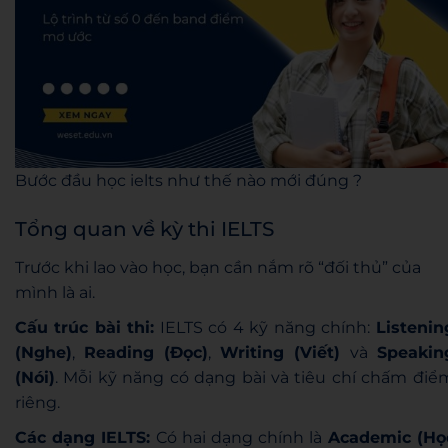
Bước đầu học ielts như thế nào mới đúng ?
Tổng quan về kỳ thi IELTS
Trước khi lao vào học, bạn cần nắm rõ “đối thủ” của
mình là ai.
Cấu trúc bài thi:
IELTS có 4 kỹ năng chính:
Listenin
(Nghe)
,
Reading (Đọc)
,
Writing (Viết)
và
Speakin
(Nói)
. Mỗi kỹ năng có dạng bài và tiêu chí chấm điể
riêng.
Các dạng IELTS:
Có hai dạng chính là
Academic (Họ