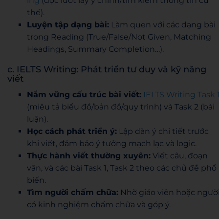
ing
(đọc lướt lấy ý chính/tìm kiếm thông tin cụ
thể).
Luyện tập dạng bài:
Làm quen với các dạng bài
trong Reading (True/False/Not Given, Matching
Headings, Summary Completion…).
c. IELTS Writing: Phát triển tư duy và kỹ năng
viết
Nắm vững cấu trúc bài viết:
IELTS Writing Task 
(miêu tả biểu đồ/bản đồ/quy trình) và Task 2 (bài
luận).
Học cách phát triển ý:
Lập dàn ý chi tiết trước
khi viết, đảm bảo ý tưởng mạch lạc và logic.
Thực hành viết thường xuyên:
Viết câu, đoạn
văn, và các bài Task 1, Task 2 theo các chủ đề phổ
biến.
Tìm người chấm chữa:
Nhờ giáo viên hoặc ngườ
có kinh nghiệm chấm chữa và góp ý.