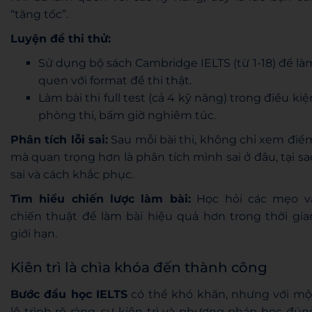
“tăng tốc”.
Luyện đề thi thử:
Sử dụng bộ sách Cambridge IELTS (từ 1-18) để là
quen với format đề thi thật.
Làm bài thi full test (cả 4 kỹ năng) trong điều kiệ
phòng thi, bấm giờ nghiêm túc.
Phân tích lỗi sai:
Sau mỗi bài thi, không chỉ xem điể
mà quan trọng hơn là phân tích mình sai ở đâu, tại sa
sai và cách khắc phục.
Tìm hiểu chiến lược làm bài:
Học hỏi các mẹo v
chiến thuật để làm bài hiệu quả hơn trong thời gia
giới hạn.
Kiên trì là chìa khóa đến thành công
Bước đầu học IELTS
có thể khó khăn, nhưng với mộ
lộ trình rõ ràng, sự kiên trì và phương pháp học đún