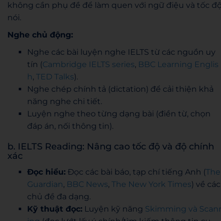
không cần phụ đề để làm quen với ngữ điệu và tốc đ
nói.
Nghe chủ động:
Nghe các bài luyện nghe IELTS từ các nguồn uy
tín (
Cambridge IELTS series
,
BBC Learning Englis
h
,
TED Talks
).
Nghe chép chính tả (dictation) để cải thiện khả
năng nghe chi tiết.
Luyện nghe theo từng dạng bài (điền từ, chọn
đáp án, nối thông tin).
b. IELTS Reading: Nâng cao tốc độ và độ chính
xác
Đọc hiểu:
Đọc các bài báo, tạp chí tiếng Anh (
The
Guardian
,
BBC News
,
The New York Times
) về các
chủ đề đa dạng.
Kỹ thuật đọc:
Luyện kỹ năng
Skimming và Scan