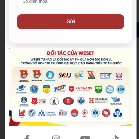
thực hành tiếng Anh trong môi trường thực tế,
phát triển toàn diện.
Gửi
ĐĂNG KÝ ĐỂ NHẬN ĐƯỢC HỌC BỔNG MIỄN PHÍ
✅ Hơn 200 đơn vị đối tác đồng hành, trong đó hơn
120 trường Đại học & Cao đẳng đã ký kết tại TP.HCM
và cả nước
✅ Cam kết IELTS/TOEIC/PTE đầu ra bằng văn bản.
Hỗ trợ lệ phí thi lên đến 100%
✅ Đội ngũ giáo viên có điểm IELTS trung bình từ
8.0+, có chứng chỉ sư phạm/ TESOL/ CELTA