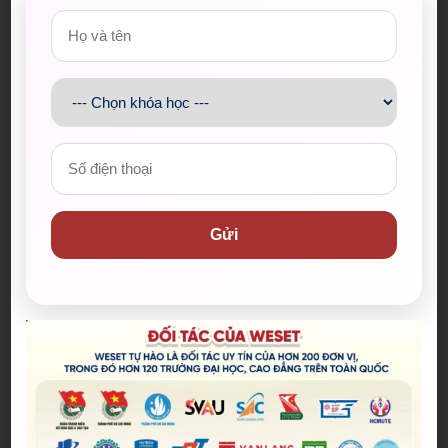
thụ nhé. Vì việc bạn luyện tập và việc thực sự sử
dụng ngôn ngữ là hai việc hoàn toàn khác nhau.
Tim đập chân run mà vẫn “fluent” thì mới là hay
nhé! Vậy nói chuyện với ai bây giờ? Nói với bạn bè
riết cũng chán. Bạn có thể đi “săn Tây”, các người
bạn quốc tế sẽ sẵn sàng giúp đỡ nếu bạn nhờ một
cách lịch sự. Các câu lạc bộ Tiếng Anh cũng là một
lựa chọn không tồi. Nhưng nếu ngoài kia có khó
khăn quá thì về đây có
Speaking Club
của WESET
chờ.
Gửi
Chấp nhận rằng bạn sẽ sai:
Rất nhiều những bạn trẻ bị ảnh hưởng tiêu cực khi
cái sai của mình bị chỉ ra và cảm thấy việc học tiếng
anh thật ngán ngẩm. Nhưng sự thật là gì? Không ai
là hoàn hảo và để từng bước tiệm cận sự hoàn hảo
khi sử dụng ngôn ngữ thì bạn phải chấp nhận rằng
mình sẽ sai. Nhưng sai ở đây là điều hoàn toàn có lợi