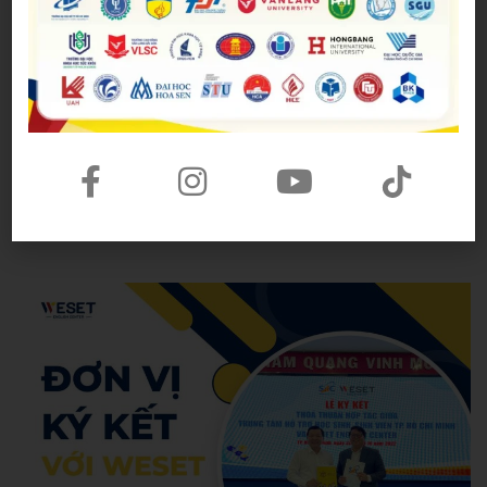
cho bạn. Sai thì mới được sửa, và từ đó cố gắng
không sai những tương tự đó trong tương lai. Ngay
cả người bản ngữ đôi khi cũng sai nên chúng ta hãy
vững tâm nhé!
Tìm hiểu thêm các phương pháp và kiến thức bổ
ích để nâng cao kỹ năng IELTS của bạn
tại đây
.
Admin