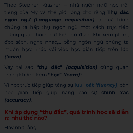
Theo Stephen Krashen – nhà ngôn ngữ học nổi
tiếng của Mỹ và thế giới, ông cho rằng
Thụ đắc
ngôn ngữ
(Language acquisition)
là quá trình
chúng ta hấp thụ ngôn ngữ một cách trực tiếp
thông qua những dữ kiện có được khi xem phim,
đọc sách, nghe nhạc,… bằng ngôn ngữ chúng ta
muốn học; khác với việc học gián tiếp trên lớp
(learn)
.
Vậy tại sao
“thụ đắc”
(acquisition)
cũng quan
trọng không kém
“học”
(learn)
?
Vì học trực tiếp giúp tăng sự
lưu loát
(fluency)
, còn
học gián tiếp giúp nâng cao sự
chính xác
(accuracy)
.
Khi áp dụng “thụ đắc”, quá trình học sẽ diễn
ra như thế nào?
Hãy nhớ rằng: