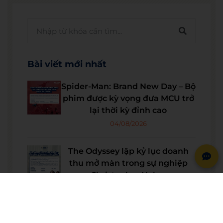
Bài viết mới nhất
Spider-Man: Brand New Day – Bộ
phim được kỳ vọng đưa MCU trở
lại thời kỳ đỉnh cao
04/08/2026
The Odyssey lập kỷ lục doanh
thu mở màn trong sự nghiệp
Christopher Nolan
22/07/2026
WE SHARE: Ước mơ lớn từ một