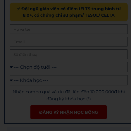
✅ Đội ngũ giáo viên có điểm IELTS trung bình từ
8.0+, có chứng chỉ sư phạm/ TESOL/ CELTA
Nhận combo quà và ưu đãi lên đến 10.000.000đ khi
đăng ký khóa học (*)
ĐĂNG KÝ NHẬN HỌC BỔNG