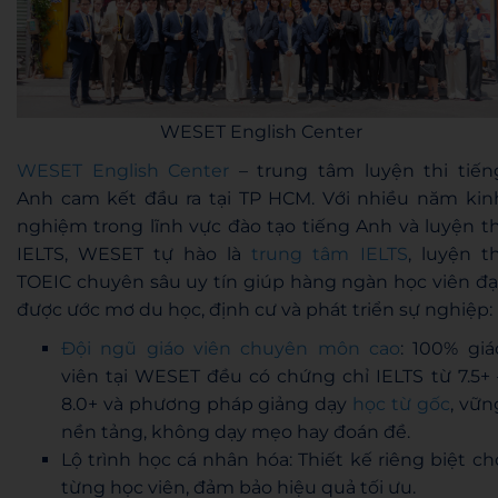
WESET English Center
WESET English Center
– trung tâm luyện thi tiến
Anh cam kết đầu ra tại TP HCM. Với nhiều năm kin
nghiệm trong lĩnh vực đào tạo tiếng Anh và luyện th
IELTS, WESET tự hào là
trung tâm IELTS
, luyện th
TOEIC chuyên sâu uy tín giúp hàng ngàn học viên đạ
được ước mơ du học, định cư và phát triển sự nghiệp:
Đội ngũ giáo viên chuyên môn cao
: 100% giá
viên tại WESET đều có chứng chỉ IELTS từ 7.5+ 
8.0+ và phương pháp giảng dạy
học từ gốc
, vữn
nền tảng, không dạy mẹo hay đoán đề.
Lộ trình học cá nhân hóa: Thiết kế riêng biệt ch
từng học viên, đảm bảo hiệu quả tối ưu.