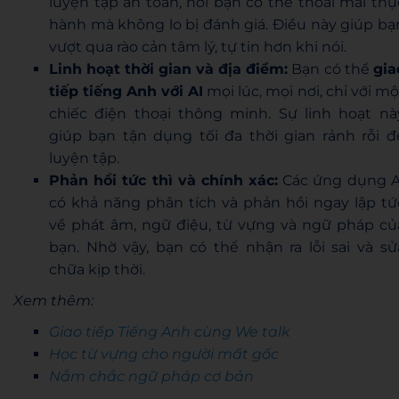
luyện tập an toàn, nơi bạn có thể thoải mái thự
hành mà không lo bị đánh giá. Điều này giúp bạ
vượt qua rào cản tâm lý, tự tin hơn khi nói.
Linh hoạt thời gian và địa điểm:
Bạn có thể
gia
tiếp tiếng Anh với AI
mọi lúc, mọi nơi, chỉ với mộ
chiếc điện thoại thông minh. Sự linh hoạt nà
giúp bạn tận dụng tối đa thời gian rảnh rỗi đ
luyện tập.
Phản hồi tức thì và chính xác:
Các ứng dụng A
có khả năng phân tích và phản hồi ngay lập tứ
về phát âm, ngữ điệu, từ vựng và ngữ pháp củ
bạn. Nhờ vậy, bạn có thể nhận ra lỗi sai và sử
chữa kịp thời.
Xem thêm:
Giao tiếp Tiếng Anh cùng We talk
Học từ vựng cho người mất gốc
Nắm chắc ngữ pháp cơ bản