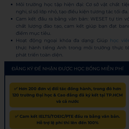
Môi trường học tập hiện đại: Cơ sở vật chất tiệ
nghi, sĩ số lớp nhỏ, tạo điều kiện tương tác tối đa.
Cam kết đầu ra bằng văn bản: WESET tự tin vớ
chất lượng đào tạo, cam kết giúp bạn đạt ban
điểm mục tiêu.
Hoạt động ngoại khóa đa dạng: Giúp
học viê
thực hành tiếng Anh trong môi trường thực tế
phát triển toàn diện.
ĐĂNG KÝ ĐỂ NHẬN ĐƯỢC HỌC BỔNG MIỄN PHÍ
✅ Hơn 200 đơn vị đối tác đồng hành, trong đó hơn
120 trường Đại học & Cao đẳng đã ký kết tại TP.HCM
và cả nước
✅ Cam kết IELTS/TOEIC/PTE đầu ra bằng văn bản.
Hỗ trợ lệ phí thi lên đến 100%