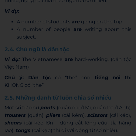
nhiều, động từ chia theo ngôi ba số nhiều.
Ví dụ:
A number of students
are
going on the trip.
A number of people
are
writing about this
subject.
2.4. Chủ ngữ là dân tộc
Ví dụ:
The Vietnamese
are
hard-working. (dân tộc
Việt Nam)
Chú ý: Dân tộc
có “the” còn
tiếng nói
thì
KHÔNG có “the”
2.5. Những danh từ luôn chia số nhiều
Một số từ như
pants
(quần dài ở Mĩ, quần lót ở Anh),
trousers
(quần),
pliers
(cái kềm),
scissors
(cái kéo),
shears
(cái kéo lớn – dùng cắt lông cừu, tỉa hàng
rào),
tongs
(cái kẹp) thì đi với động từ số nhiều.