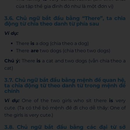
của tập thể gia đình đó như là một đơn vị)
3.6. Chủ ngữ bắt đầu bằng “There”, ta chia
động từ chia theo danh từ phía sau
Ví dụ:
There
is
a dog (chia theo a dog)
There
are
two dogs (chia theo two dogs)
Chú ý:
There
is
a cat and two dogs (vẫn chia theo a
cat)
3.7. Chủ ngữ bắt đầu bằng mệnh đề quan hệ,
ta chia động từ theo danh từ trong mệnh đề
chính
Ví dụ:
One of the two girls who sit there
is
very
cute. (Ta có thể bỏ mệnh đề đi cho dễ thấy: One of
the girls is very cute.)
3.8. Chủ ngữ bắt đầu bằng các đại từ sở