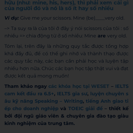
hữu (như: mine, his, hers), thì phải xem cái gì
của người đó và nó là số ít hay số nhiều
Ví dụ:
Give me your scissors. Mine (be)____very old.
–> Ta suy ra là của tôi ở đây ý nói scissors của tôi : số
nhiều => chia động từ ở số nhiều: Mine
are
very old.
Tóm lại, trên đây là những quy tắc được tổng hợp
khá đầy đủ, để có thể ghi nhớ và thành thạo được
các quy tắc này, các bạn cần phải học và luyện tập
nhiều hơn nữa. Chúc các bạn học tập thật vui và đạt
được kết quả mong muốn!
Tham khảo ngay
các khóa học tại WESET
–
IELTS
cam kết đầu ra 6.5+
,
IELTS gia sư
,
luyện chuyên s
âu kỹ năng Speaking – Writing
,
tiếng Anh giao ti
ếp cho doanh nghiệp
và
TOEIC giải đề
– thiết kế
bởi đội ngũ giáo viên & chuyên gia đào tạo giàu
kinh nghiệm của trung tâm.