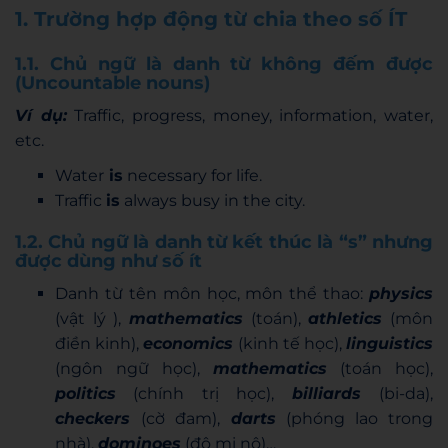
1. Trường hợp động từ chia theo số ÍT
1.1. Chủ ngữ là danh từ không đếm được
(Uncountable nouns)
Ví dụ:
Traffic, progress, money, information, water,
etc.
Water
is
necessary for life.
Traffic
is
always busy in the city.
1.2. Chủ ngữ là danh từ kết thúc là “s” nhưng
được dùng như số ít
Danh từ tên môn học, môn thể thao:
physics
(vật lý ),
mathematics
(toán),
athletics
(môn
điền kinh),
economics
(kinh tế học),
linguistics
(ngôn ngữ học),
mathematics
(toán học),
politics
(chính trị học),
billiards
(bi-da),
checkers
(cờ đam),
darts
(phóng lao trong
nhà),
dominoes
(đô mi nô)…