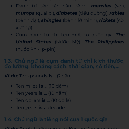
Danh từ tên các căn bệnh:
measles
(sởi),
mumps
(quai bị),
diabetes
(tiểu đường),
rabies
(bệnh dại),
shingles
(bệnh lở mình),
rickets
(còi
xương)….
Cụm danh từ chỉ tên một số quốc gia:
The
United States
(Nước Mỹ),
The Philippines
(nước Phi-lip-pin)…
1.3. Chủ ngữ là cụm danh từ chỉ kích thước,
đo lường, khoảng cách, thời gian, số tiền,…
Ví dụ:
Two pounds
is
…(2 cân)
Ten miles
is
… (10 dặm)
Ten years
is
… (10 năm)
Ten dollars
is
… (10 đô la)
Ten years
is
a decade.
1.4. Chủ ngữ là tiếng nói của 1 quốc gia
Ví dụ:
English, Vietnamese, Korean, Japanese, etc.