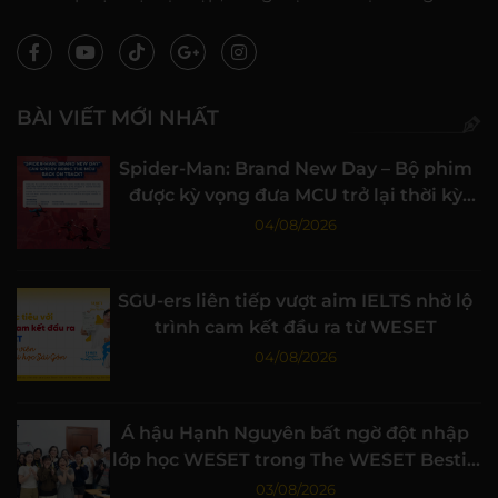
BÀI VIẾT MỚI NHẤT
Spider-Man: Brand New Day – Bộ phim
được kỳ vọng đưa MCU trở lại thời kỳ
đỉnh cao
04/08/2026
SGU-ers liên tiếp vượt aim IELTS nhờ lộ
trình cam kết đầu ra từ WESET
04/08/2026
Á hậu Hạnh Nguyên bất ngờ đột nhập
lớp học WESET trong The WESET Bestie
tập 3
03/08/2026