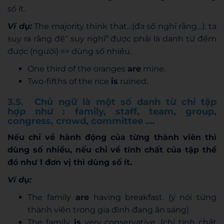
số ít.
Ví dụ:
The majority think that…(đa số nghĩ rằng…): ta
suy ra rằng để“ suy nghĩ” được phải là danh từ đếm
được (người) => dùng số nhiều.
One third of the oranges
are
mine.
Two-fifths of the rice
is
ruined.
3.5. Chủ ngữ là một số danh từ chỉ tập
hợp như : family, staff, team, group,
congress, crowd, committee ….
Nếu chỉ về hành động của từng thành viên thì
dùng số nhiều, nếu chỉ về tính chất của tập thể
đó như 1 đơn vị thì dùng số ít.
Ví dụ:
The family
are
having breakfast. (ý nói từng
thành viên trong gia đình đang ăn sáng)
The family
is
very conservative. (chỉ tính chất