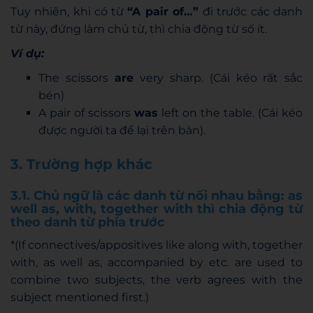
Tuy nhiên, khi có từ
“A pair of…”
đi trước các danh
từ này, đứng làm chủ từ, thì chia động từ số ít.
Ví dụ:
The scissors
are
very sharp. (Cái kéo rất sắc
bén)
A pair of scissors
was
left on the table. (Cái kéo
được người ta để lại trên bàn).
3. Trường hợp khác
3.1. Chủ ngữ là các danh từ nối nhau bằng: as
well as, with, together with thì chia động từ
theo danh từ phía trước
*(If connectives/appositives like along with, together
with, as well as, accompanied by etc. are used to
combine two subjects, the verb agrees with the
subject mentioned first.)