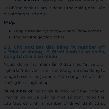
–> Những danh từ này là danh từ số nhiều, nên luôn
đi với động từ số nhiều.
Ví dụ:
People
are
always happy when Friday comes.
The rich
are
getting richer.
2.3. Chủ ngữ bắt đầu bằng “A number of”
= “Một số những …”, đi với danh từ số nhiều,
động từ chia ở số nhiều
Người dùng hay nhầm lẫn ở dấu hiệu “a”, và dịch
nghĩa là “một vài” – chỉ một lượng mà chia động từ
ở ngôi ba số ít, hoặc danh từ để dạng số ít dẫn đến
những lỗi sai ngữ pháp.
“A number of”
có nghĩa là “một vài”, hay “một vài
những”, dùng để diễn tả một số trong tổng thể.
Cấu trúc cố định, a number of đi với danh từ số