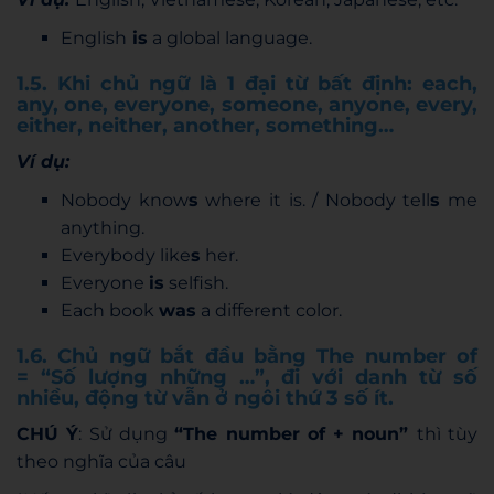
English
is
a global language.
1.5. Khi chủ ngữ là 1 đại từ bất định: each,
any, one, everyone, someone, anyone, every,
either, neither, another, something…
Ví dụ:
Nobody know
s
where it is. / Nobody tell
s
me
anything.
Everybody like
s
her.
Everyone
is
selfish.
Each book
was
a different color.
1.6. Chủ ngữ bắt đầu bằng The number of
= “Số lượng những …”, đi với danh từ số
nhiều, động từ vẫn ở ngôi thứ 3 số ít.
CHÚ Ý
: Sử dụng
“The number of + noun”
thì tùy
theo nghĩa của câu