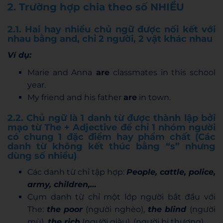
2. Trường hợp chia theo số NHIỀU
2.1. Hai hay nhiều chủ ngữ được nối kết với
nhau bằng and, chỉ 2 người, 2 vật khác nhau
Ví dụ:
Marie and Anna
are
classmates in this school
year.
My friend and his father
are
in town.
2.2. Chủ ngữ là 1 danh từ được thành lập bởi
mạo từ The + Adjective để chỉ 1 nhóm người
có chung 1 đặc điểm hay phẩm chất (Các
danh từ không kết thúc bằng “s” nhưng
dùng số nhiều)
Các danh từ chỉ tập hợp:
People, cattle, police,
army, children,…
Cụm danh từ chỉ một lớp người bắt đầu với
The:
the poor
(người nghèo),
the blind
(người
mù),
the rich
(người giàu), (người bị thương)….