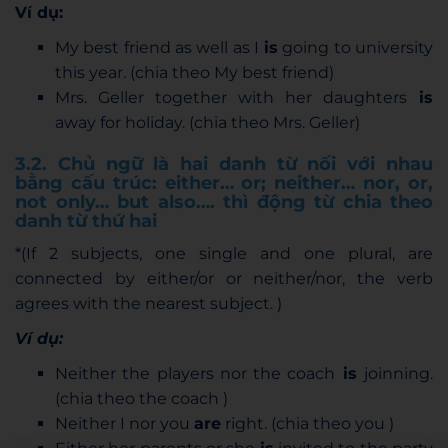
Ví dụ:
My best friend as well as I
is
going to university
this year. (chia theo My best friend)
Mrs. Geller together with her daughters
is
away for holiday. (chia theo Mrs. Geller)
3.2. Chủ ngữ là hai danh từ nối với nhau
bằng cấu trúc: either… or; neither… nor, or,
not only… but also…. thì động từ chia theo
danh từ thứ hai
*(If 2 subjects, one single and one plural, are
connected by either/or or neither/nor, the verb
agrees with the nearest subject. )
Ví dụ:
Neither the players nor the coach
is
joinning.
(chia theo the coach )
Neither I nor you
are
right. (chia theo you )