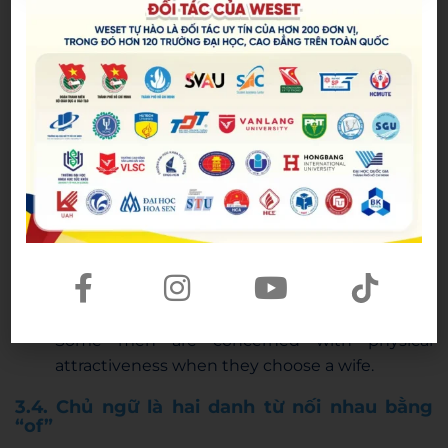
Not only my husband but also my kids
are
attracted to extreme sports. (chia theo my
kids)
3.3. Khi chủ ngữ là 1 đại từ “several, both,
many, few, all, some”
*Được sử dụng với danh từ không đếm được, động
từ sẽ ở dạng số ít.
Ví dụ:
Some milk
is
spoilt.
*Được sử dụng với danh từ đếm được, động từ sẽ ở
dạng số nhiều.
Ví dụ:
Several of the students
are
absent.
Some men are concerned with physical
attractiveness when they choose a wife.
3.4. Chủ ngữ là hai danh từ nối nhau bằng
“of”