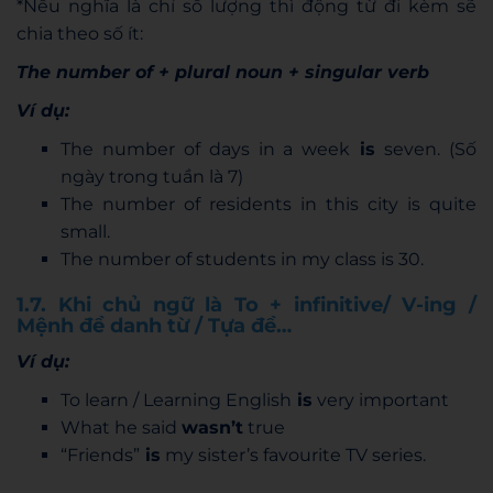
*Nếu nghĩa là chỉ số lượng thì động từ đi kèm sẽ
chia theo số ít:
The number of + plural noun + singular verb
Ví dụ:
The number of days in a week
is
seven. (Số
ngày trong tuần là 7)
The number of residents in this city is quite
small.
The number of students in my class is 30.
1.7. Khi chủ ngữ là To + infinitive/ V-ing /
Mệnh đề danh từ / Tựa đề…
Ví dụ:
To learn / Learning English
is
very important
What he said
wasn’t
true
“Friends”
is
my sister’s favourite TV series.