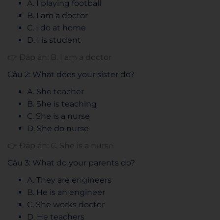
A. I playing football
B. I am a doctor
C. I do at home
D. I is student
👉 Đáp án: B. I am a doctor
Câu 2: What does your sister do?
A. She teacher
B. She is teaching
C. She is a nurse
D. She do nurse
👉 Đáp án: C. She is a nurse
Câu 3: What do your parents do?
A. They are engineers
B. He is an engineer
C. She works doctor
D. He teachers