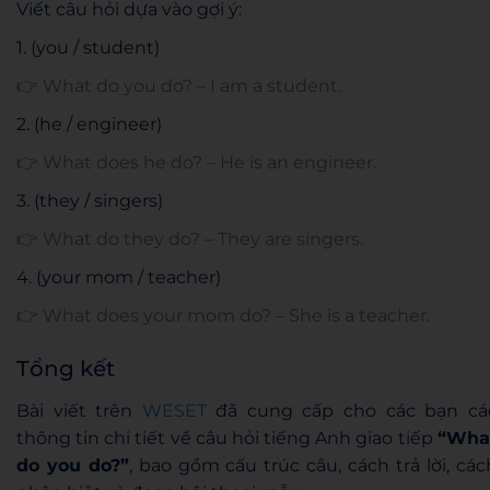
Viết câu hỏi dựa vào gợi ý:
1. (you / student)
👉 What do you do? – I am a student.
2. (he / engineer)
👉 What does he do? – He is an engineer.
3. (they / singers)
👉 What do they do? – They are singers.
4. (your mom / teacher)
👉 What does your mom do? – She is a teacher.
Tổng kết
Bài viết trên
WESET
đã cung cấp cho các bạn cá
thông tin chi tiết về câu hỏi tiếng Anh giao tiếp
“Wha
do you do?”
, bao gồm cấu trúc câu, cách trả lời, các