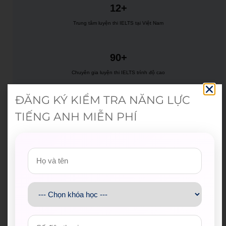
12+
Trung tâm luyện thi IELTS tại Việt Nam
90+
Chuyên gia luyện thi IELTS trình độ cao
ĐĂNG KÝ KIỂM TRA NĂNG LỰC
999+
TIẾNG ANH MIỄN PHÍ
Phiên bản giáo trình cá nhân hoá
Lộ trình luyện thi & thiết kế riêng theo nhu
cầu
KHÓA HỌC CAM KẾT ĐẦU RA