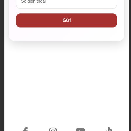
Các khóa học tại WESET
Gửi
Khóa IELTS cam kết
Tiếng Anh giao tiếp
đầu ra 6.5+
Khóa Tiếng Anh dành cho
Lớp Gia Sư IELTS
Doanh Nghiệp
Khóa học Writing & Spea
Khóa TOEIC giải đề
king
Khóa chấm bài IELT
PTE theo lộ trình 80+
S
Khung năng lực ngo
Câu lạc bộ nói tiếng Anh
ại ngữ 6 bậc
miễn phí