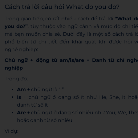
Cách trả lời câu hỏi What do you do?
Trong giao tiếp, có rất nhiều cách để trả lời
“What d
you do?”
, tùy thuộc vào ngữ cảnh và mức độ chi tiế
mà bạn muốn chia sẻ. Dưới đây là một số cách trả lờ
phổ biến từ chi tiết đến khái quát khi được hỏi v
nghề nghiệp:
Chủ ngữ + động từ am/is/are + Danh từ chỉ ngh
nghiệp
Trong đó:
Am
+ chủ ngữ là “I”
Is
+ chủ ngữ ở dạng số ít như He, She, It hoặ
danh từ số ít
Are
+ chủ ngữ ở dạng số nhiều như You, We, The
hoặc danh từ số nhiều
Ví dụ: