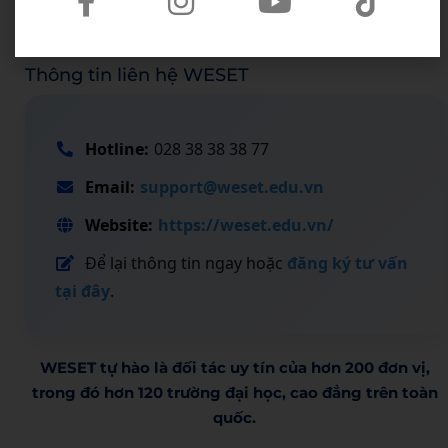
Thông tin liên hệ WESET
Hotline:
028 38 38 38 77
Email:
support@weset.edu.vn
Website:
https://weset.edu.vn/
Để lại thông tin ngay hoặc
đăng ký tư vấn
tại đây
.
WESET tự hào là đối tác uy tín của hơn 200 đơn vị,
trong đó hơn 120 trường đại học, cao đẳng trên toàn
quốc.​