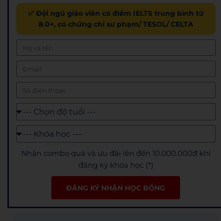
✅ Đội ngũ giáo viên có điểm IELTS trung bình từ
8.0+, có chứng chỉ sư phạm/ TESOL/ CELTA
Nhận combo quà và ưu đãi lên đến 10.000.000đ khi
đăng ký khóa học (*)
ĐĂNG KÝ NHẬN HỌC BỔNG