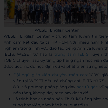
WESET English Center
WESET English Center – trung tâm luyện thi tiến
Anh cam kết đầu ta tại TP HCM. Với nhiều năm kin
nghiệm trong lĩnh vực đào tạo tiếng Anh và luyện th
IELTS, WESET tự hào là
trung tâm IELTS
, luyện th
TOEIC chuyên sâu uy tín giúp hàng ngàn học viên đạ
được ước mơ du học, định cư và phát triển sự nghiệp:
Đội ngũ giáo viên chuyên môn cao
: 100% giá
viên tại WESET đều có chứng chỉ IELTS từ 7.5+ 
8.0+ và phương pháp giảng dạy
học từ gốc
, vữn
nền tảng, không dạy mẹo hay đoán đề.
Lộ trình học cá nhân hóa: Thiết kế riêng biệt ch
từng học viên, đảm bảo hiệu quả tối ưu.