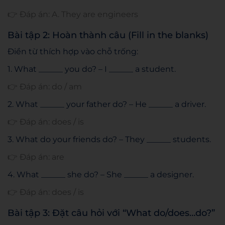
👉 Đáp án: A. They are engineers
Bài tập 2: Hoàn thành câu (Fill in the blanks)
Điền từ thích hợp vào chỗ trống:
1. What ______ you do? – I ______ a student.
👉 Đáp án: do / am
2. What ______ your father do? – He ______ a driver.
👉 Đáp án: does / is
3. What do your friends do? – They ______ students.
👉 Đáp án: are
4. What ______ she do? – She ______ a designer.
👉 Đáp án: does / is
Bài tập 3: Đặt câu hỏi với “What do/does…do?”