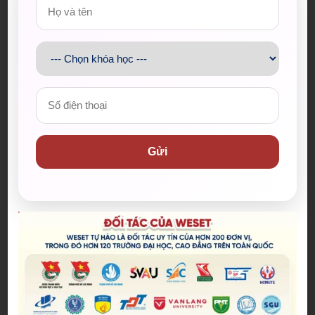
Bài mẫu Writing Task 1 – Dạng Bar Chart | Chủ đề: Air
line
Bài mẫu Writing Task 1 – Dạng Pie Chart | Chủ đề: En
ergy
WESET
Gửi