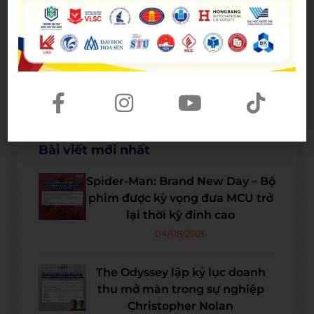
Bài viết mới nhất
Spider-Man: Brand New Day – Bộ
phim được kỳ vọng đưa MCU trở
lại thời kỳ đỉnh cao
04/08/2026
The Odyssey lập kỷ lục doanh
thu mở màn trong sự nghiệp
Christopher Nolan