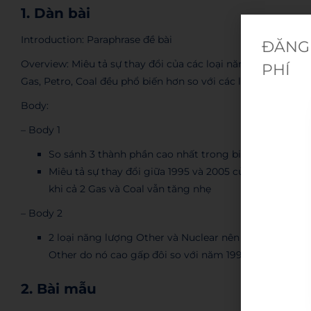
1. Dàn bài
Introduction: Paraphrase đề bài
ĐĂNG 
Overview: Miêu tả sự thay đổi của các loại năng lượng trong
PHÍ
Gas, Petro, Coal đều phổ biến hơn so với các loại khác
Body:
– Body 1
So sánh 3 thành phần cao nhất trong biểu đồ tròn là 
Miêu tả sự thay đổi giữa 1995 và 2005 của 3 loại năng
khi cả 2 Gas và Coal vẫn tăng nhẹ
–
Body 2
2 loại năng lượng Other và Nuclear nên được so sánh
Other do nó cao gấp đôi so với năm 1995
2. Bài mẫu