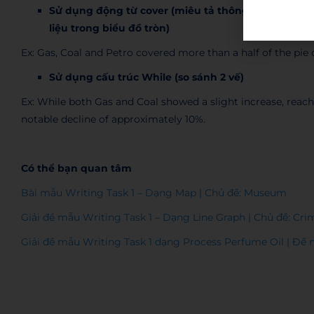
Sử dụng động từ cover (miêu tả thông tin, đặc biệt
liệu trong biểu đồ tròn)
Ex: Gas, Coal and Petro covered more than a half of the pie 
Sử dụng cấu trúc While (so sánh 2 vế)
Ex: While both Gas and Coal showed a slight increase, reach
notable decline of approximately 10%.
Có thể bạn quan tâm
Bài mẫu Writing Task 1 – Dạng Map | Chủ đề: Museum
Giải đề mẫu Writing Task 1 – Dạng Line Graph | Chủ đề: Cri
Giải đề mẫu Writing Task 1 dạng Process Perfume Oil | Đề 