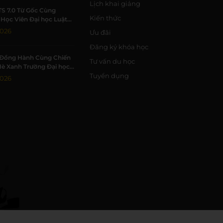
Lịch khai giảng
TS 7.0 Từ Gốc Cùng
Kiến thức
Học Viên Đại học Luật
Đạt 7.0 IELTS
2026
Ưu đãi
Đăng ký khóa học
Đồng Hành Cùng Chiến
Tư vấn du học
Hè Xanh Trường Đại học
c Tự nhiên, ĐHQG-HCM
Tuyển dụng
2026