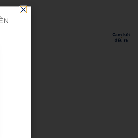
IỄN
Cam kết
đầu ra