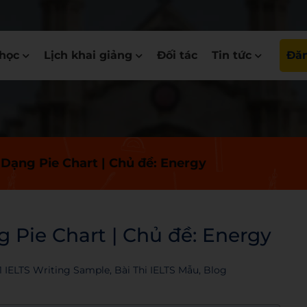
học
Lịch khai giảng
Đối tác
Tin tức
Đăn
 Dạng Pie Chart | Chủ đề: Energy
g Pie Chart | Chủ đề: Energy
1 IELTS Writing Sample
,
Bài Thi IELTS Mẫu
,
Blog