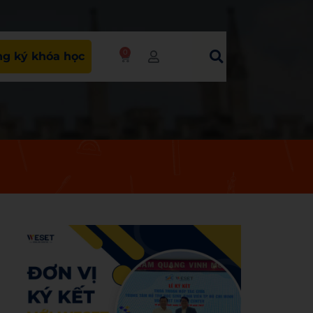
0
g ký khóa học