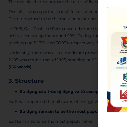
The two pie charts compare the rates of five different ener
Overall, it was reported that all forms of energy witnessed a
Petro remained to be the most popular ones in terms of en
In 1995, Gas, Coal and Petro covered more than a half of the
other, accounting for around 29%. During the period of ten 
reaching up 30.31% and 30.93% respectively, Petro experien
Noticeably, there was also a moderate growth for both Other
2005 was double that of 1995, standing at 9.10% and the per
(156 words)
3. Structure
Sử dụng cấu trúc bị động và từ except (miêu tả thô
Ex: It was reported that all forms of energy witnessed a risi
Sử dụng remain to be the most popular ones (nêu 
Ex: Remained to be the most popular ones