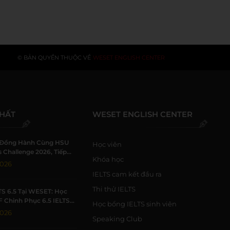
© BẢN QUYỀN THUỘC VỀ
WESET ENGLISH CENTER
NHẤT
WESET ENGLISH CENTER
Đồng Hành Cùng HSU
Học viên
 Challenge 2026, Tiếp
Khóa học
h Viên Khởi Nghiệp
2026
IELTS cam kết đầu ra
Thi thử IELTS
TS 6.5 Tại WESET: Học
F Chinh Phục 6.5 IELTS
Học bổng IELTS sinh viên
 Trường Học Tập Chất
2026
Speaking Club