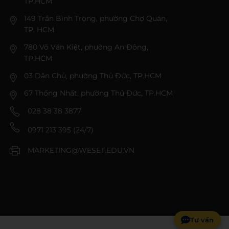
TP.HCM
149 Trần Bình Trọng, phường Chợ Quán,
TP. HCM
780 Võ Văn Kiệt, phường An Đông,
TP.HCM
03 Dân Chủ, phường Thủ Đức, TP.HCM
67 Thống Nhất, phường Thủ Đức, TP.HCM
028 38 38 3877
0971 213 395 (24/7)
MARKETING@WESET.EDU.VN
Tư vấn