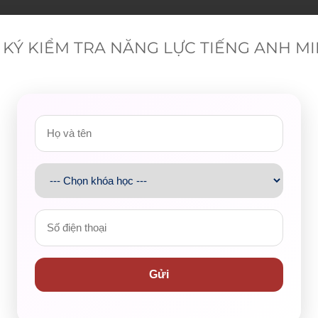
KÝ KIỂM TRA NĂNG LỰC TIẾNG ANH M
 2 năm, trong đó tất cả đều tăng trừ Petro. Ngoài ra, cả
Gas, Coal và Petro (gần bằng nhau) trong năm 1995
 lượng đó, đặc biệt nêu bật sự suy giảm của Petro trong
 cùng nhau do có sự tương đồng => Chú ý miêu tả kỹ phần
Gửi