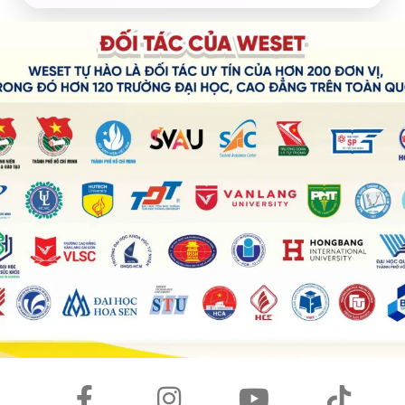
gy types being produced in France in 1995 and 2005.
 rising trend, except for Petro. Additionally, Coal, Gas and
ergy generation.
 pie chart, and all of them were roughly equal to each
years, while both Gas and Coal showed a slight increase,
ced a notable decline of approximately 10%.
 and Nuclear power. In particular, the figure for Other in
centage of Nuclear saw an estimated rise of 4% in 2005.
ng tin xu hướng trừ một loại đặc biệt)
ng trend, except for Petro.
bật thông tin quan trọng)