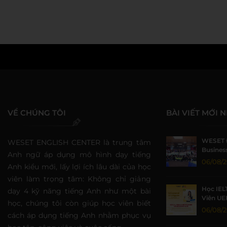
WESET
VỀ CHÚNG TÔI
BÀI VIẾT MỚI 
WESET 
WESET ENGLISH CENTER là trung tâm
Business
Anh ngữ áp dụng mô hình dạy tiếng
Sức Sin
06/08/
Anh kiểu mới, lấy lợi ích lâu dài của học
viên làm trọng tâm: Không chỉ giảng
Học IEL
dạy 4 kỹ năng tiếng Anh như một bài
Viên UE
học, chúng tôi còn giúp học viên biết
Nhờ Môi
06/08/
cách áp dụng tiếng Anh nhằm phục vụ
Lượng