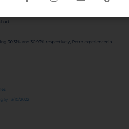
 là khi muốn tập trung sự chú ý về sự lớn/nhỏ của số
chart.
ing 30.31% and 30.93% respectively, Petro experienced a
mes
ngày 13/10/2022