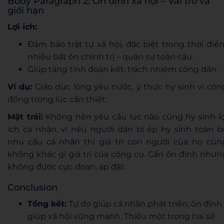
Body Paragraph 2: Ổn định xã hội – Vai trò và
giới hạn
Lợi ích:
Đảm bảo trật tự xã hội, đặc biệt trong thời điể
nhiều bất ổn chính trị – quân sự toàn cầu.
Giúp tăng tính đoàn kết, trách nhiệm công dân.
Ví dụ:
Giáo dục lòng yêu nước, ý thức hy sinh vì cộn
đồng trong lúc cần thiết.
Mặt trái:
Không nên yêu cầu lúc nào cũng hy sinh lợ
ích cá nhân, vì nếu người dân bị ép hy sinh toàn b
nhu cầu cá nhân thì giá trị con người của họ cũn
không khác gì giá trị của công cụ. Cần ổn định nhưn
không được cực đoan, áp đặt.
Conclusion
Tổng kết:
Tự do giúp cá nhân phát triển; ổn định
giúp xã hội vững mạnh. Thiếu một trong hai sẽ