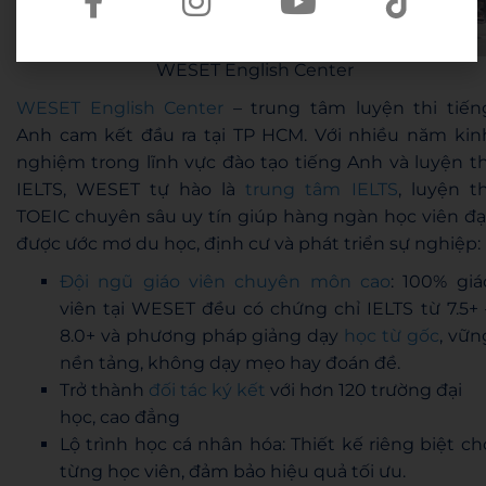
WESET English Center
WESET English Center
– trung tâm luyện thi tiến
Anh cam kết đầu ra tại TP HCM. Với nhiều năm kin
nghiệm trong lĩnh vực đào tạo tiếng Anh và luyện th
IELTS, WESET tự hào là
trung tâm IELTS
, luyện th
TOEIC chuyên sâu uy tín giúp hàng ngàn học viên đạ
được ước mơ du học, định cư và phát triển sự nghiệp:
Đội ngũ giáo viên chuyên môn cao
: 100% giá
viên tại WESET đều có chứng chỉ IELTS từ 7.5+ 
8.0+ và phương pháp giảng dạy
học từ gốc
, vữn
nền tảng, không dạy mẹo hay đoán đề.
Trở thành
đối tác ký kết
với hơn 120 trường đại
học, cao đẳng
Lộ trình học cá nhân hóa: Thiết kế riêng biệt ch
từng học viên, đảm bảo hiệu quả tối ưu.