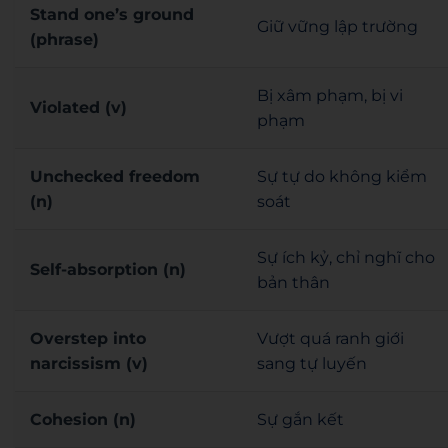
Stand one’s ground
Giữ vững lập trường
(phrase)
Bị xâm phạm, bị vi
Violated (v)
phạm
Unchecked freedom
Sự tự do không kiểm
(n)
soát
Sự ích kỷ, chỉ nghĩ cho
Self-absorption (n)
bản thân
Overstep into
Vượt quá ranh giới
narcissism (v)
sang tự luyến
Cohesion (n)
Sự gắn kết