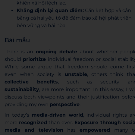
khiến xã hội lệch lạc.
Khẳng định lại quan điểm:
Cần kết hợp và cân
bằng cả hai yếu tố để đảm bảo xã hội phát triển
bền vững và hài hòa.
Bài mẫu
There is an
ongoing debate
about whether peopl
should
prioritize
individual freedom or social stability
While some argue that freedom should come first
even when society is
unstable
, others think tha
collective benefits
, such as security an
sustainability
, are more important. In this essay, I wil
discuss both viewpoints and their justification befor
providing my own
perspective
.
In today’s
media-driven world
, individual rights ar
more
recognized
than ever.
Exposure through socia
media and television
has
empowered
many t