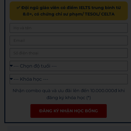
✅ Đội ngũ giáo viên có điểm IELTS trung bình từ
8.0+, có chứng chỉ sư phạm/ TESOL/ CELTA
Nhận combo quà và ưu đãi lên đến 10.000.000đ khi
đăng ký khóa học (*)
ĐĂNG KÝ NHẬN HỌC BỔNG