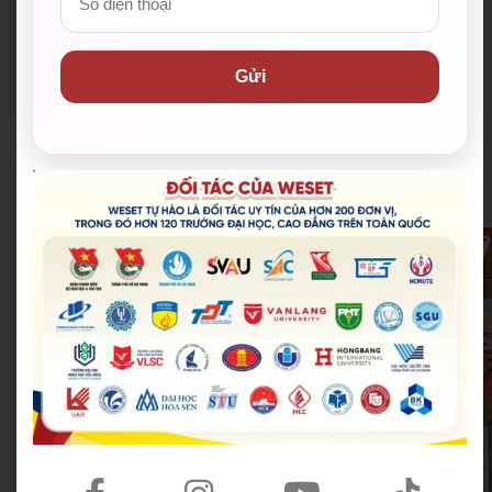
Sustainable way of life
Lối sống bền vững
(n)
Gửi
Era of development (n)
WESET – Trung tâm luyện thi tiếng Anh
cam kết đầu ra