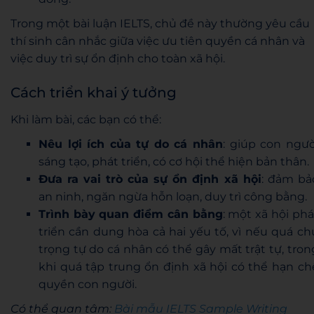
Trong một bài luận IELTS, chủ đề này thường yêu cầu
thí sinh cân nhắc giữa việc ưu tiên quyền cá nhân và
việc duy trì sự ổn định cho toàn xã hội.
Cách triển khai ý tưởng
Khi làm bài, các bạn có thể:
Nêu lợi ích của tự do cá nhân
: giúp con ngườ
sáng tạo, phát triển, có cơ hội thể hiện bản thân.
Đưa ra vai trò của sự ổn định xã hội
: đảm bả
an ninh, ngăn ngừa hỗn loạn, duy trì công bằng.
Trình bày quan điểm cân bằng
: một xã hội phá
triển cần dung hòa cả hai yếu tố, vì nếu quá ch
trọng tự do cá nhân có thể gây mất trật tự, tron
khi quá tập trung ổn định xã hội có thể hạn ch
quyền con người.
Có thể quan tâm:
Bài mẫu IELTS Sample Writing