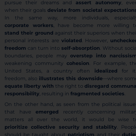
pursue their dreams and
assert autonomy
, eve
when their goals
deviate from societal expectation
In the same way, more individuals, especiall
corporate workers
, have become more willing t
stand their ground
against their superiors when thei
personal interests are
violated
. However,
unchecke
freedom
can turn into
self-absorption
. Without socia
boundaries, people may
overstep into narcissis
weakening community
cohesion
. For example, th
United States, a country often
idealized
for it
freedom, also
illustrates this downside
—where som
equate liberty with
the right to
disregard communa
responsibility
, resulting in
fragmented societies
.
On the other hand, as seen from the political issue
that have
emerged
recently concerning militar
matters all over the world, it would be wise t
prioritize collective security and stability
. Peopl
should be taught about
patriotism
and their
dutie