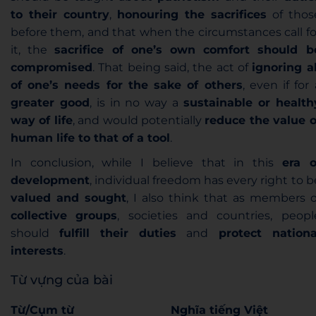
to their country
,
honouring the sacrifices
of thos
before them, and that when the circumstances call fo
it, the
sacrifice of one’s own comfort should b
compromised
. That being said, the act of
ignoring al
of one’s needs for the sake of others
, even if for 
greater good
, is in no way a
sustainable or health
way of life
, and would potentially
reduce the value o
human life to that of a tool
.
In conclusion, while I believe that in this
era o
development
, individual freedom has every right to b
valued and sought
, I also think that as members o
collective
groups
, societies and countries, peopl
should
fulfill their duties
and
protect nationa
interests
.
Từ vựng của bài
Từ/Cụm từ
Nghĩa tiếng Việt