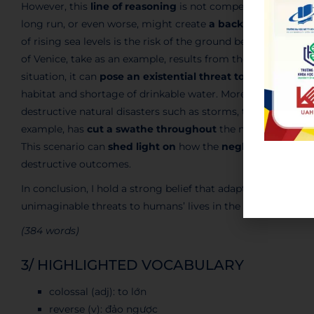
However, this
line of reasoning
is not compelling since the
long run, or even worse, might create
a backfire effect
on 
of rising sea levels is the risk of the ground being drowne
of Venice, take as an example, results from the increase in b
situation, it can
pose an existential threat to
not only huma
habitat and shortage of drinkable water. Moreover, climat
destructive natural disasters such as storms, typhoons, and
example, has
cut a swathe throughout
the northern part o
This scenario can
shed light on
how the
negligence
of peo
destructive outcomes.
In conclusion, I hold a strong belief that adapting to the ef
unimaginable threats to humans’ lives in the long term.
(384 words)
3/ HIGHLIGHTED VOCABULARY
colossal (adj): to lớn
reverse (v): đảo ngược