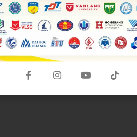
 temporariness of climate adaptation is
unfeasible
in the
human lives. One of the most devastating consequences
d by the ocean and the
increasing salinity
. The sinking city
aseline
of sea. If people choose to compromise with this
ns but also to the lives on Earth due to the narrowing of
e change
foreshadows
the
foreseeable
repercussions
of
 hurricanes on humans’ lives. The recent Yagi typhoon, for
f Vietnam, leading to hundreds of
fatalities
and damage.
ple with environmental combat can eventually cause such
fects of climate change is an unwise decision due to the