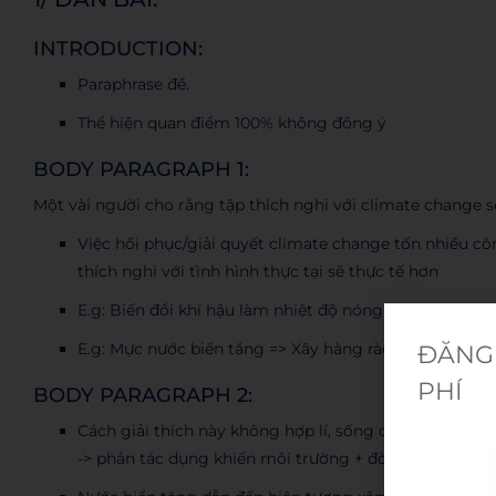
INTRODUCTION:
Paraphrase đề.
Thể hiện quan điểm 100% không đồng ý
BODY PARAGRAPH 1:
Một vài người cho rằng tập thích nghi với climate change s
Việc hồi phục/giải quyết climate change tốn nhiều côn
thích nghi với tình hình thực tại sẽ thực tế hơn
E.g: Biến đổi khí hậu làm nhiệt độ nóng lên => sử dụ
E.g: Mực nước biển tăng => Xây hàng rào biển
ĐĂNG 
PHÍ
BODY PARAGRAPH 2:
Cách giải thích này không hợp lí, sống chung với biến 
-> phản tác dụng khiến môi trường + đời sống trở nên