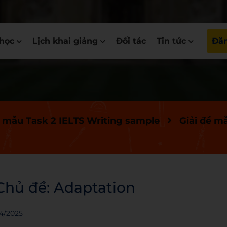
học
Lịch khai giảng
Đối tác
Tin tức
Đăn
 mẫu Task 2 IELTS Writing sample
Giải đề mẫ
 Chủ đề: Adaptation
4/2025