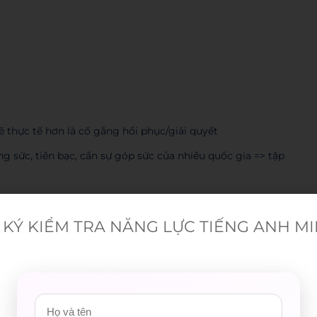
ẽ thực tế hơn là cố gắng hồi phục/giải quyết
g sức, tiền bạc, cần sự góp sức của nhiều quốc gia => tập
ng nhiều máy lạnh hơn
KÝ KIỂM TRA NĂNG LỰC TIẾNG ANH M
đổi khí hậu chỉ là cách tạm thời, không giải quyết triệt để
 tệ hơn.