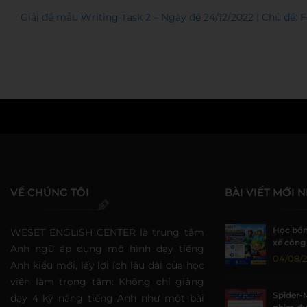
Giải đề mẫu Writing Task 2 – Ngày đề 24/12/2022 | Chủ đề:
WESET
VỀ CHÚNG TÔI
BÀI VIẾT MỚI 
Học bổn
WESET ENGLISH CENTER là trung tâm
xế công 
Anh ngữ áp dụng mô hình dạy tiếng
đồng tạ
04/08/
Anh kiểu mới, lấy lợi ích lâu dài của học
viên làm trọng tâm: Không chỉ giảng
Spider-
dạy 4 kỹ năng tiếng Anh như một bài