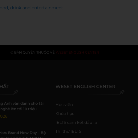
 Food, drink and entertainment
© BẢN QUYỀN THUỘC VỀ
WESET ENGLISH CENTER
NHẤT
WESET ENGLISH CENTER
g Anh văn dành cho tài
Học viên
nghệ lên tới 10 triệu
Khóa học
i WESET
2026
IELTS cam kết đầu ra
Thi thử IELTS
Man: Brand New Day – Bộ