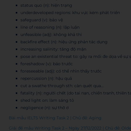
status quo (n): hiện trạng
underdeveloped regions: khu vực kém phát triển
safeguard (v): bảo vệ
line of reasoning (n): lập luận
unfeasible (adj): không khả thi
backfire effect (n): hiệu ứng phản tác dụng
increasing salinity: tăng độ mặn
pose an existential threat to: gây ra mối đe dọa về sự
foreshadow (v): báo trước
foreseeable (adj): có thể nhìn thấy trước
repercussion (n): hậu quả
cut a swathe through sth: càn quét qua…
fatality (n): người chết (do tai nạn, chiến tranh, thiên ta
shed light on: làm sáng tỏ
negligence (n): sự thờ ơ
Bài mẫu IELTS Writing Task 2 | Chủ đề: Aging
Giải đề mẫu Writing Task 2 – Ngày 27/12/2022 | Chủ đề: Olde