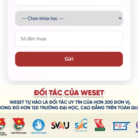
 là ví dụ của việc bị nhấn chìm bởi nước biển.
bating the effects of climate change, others argue that
 perspective, I strongly disagree with the latter
Gửi
sequences.
e to
cope with
the impact of climate change than to work
hat a
colossal
amount of effort and budget, coupled with
in
reversing
the detrimental
status quo
of the
ve unrealistic for some parts of the world, especially the
is seemingly easier if humans can try to
live harmoniously
g temperatures, housing can
be equipped with
an
ving in coastal areas can be
safeguarded
from the