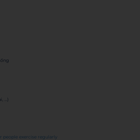
 sống
i, …)
r people exercise regularly