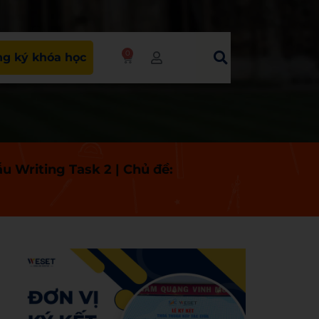
0
g ký khóa học
u Writing Task 2 | Chủ đề: