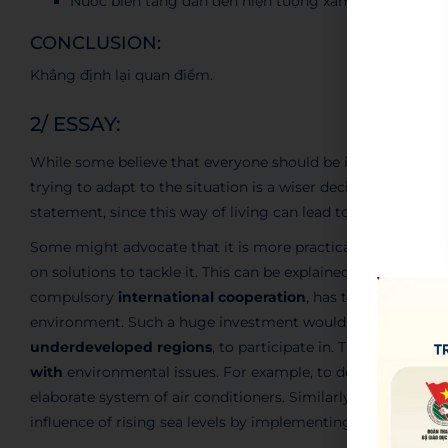
Nước biển tăng dẫn đến hiện tượng xâm thực -> Venice
CONCLUSION:
Khẳng định lại quan điểm.
2/ ESSAY:
While some believe that everyone should be involved in com
trying to adapt to the situation is a wiser decision. From my
statement, since this way of living can lead to several con
Some might advocate that it is more practical and effectiv
on solutions to tackle it. This can be explained by the fact t
compulsory
international cooperation
, has to be invested 
environment. Such a huge investment would make the initiati
underdeveloped regions
, to participate in. Therefore, it 
with
environmental issues. For example, to deal with risin
elaborate system of air conditioners. Similarly, residents li
influence of rising sea levels by implementing seawalls.