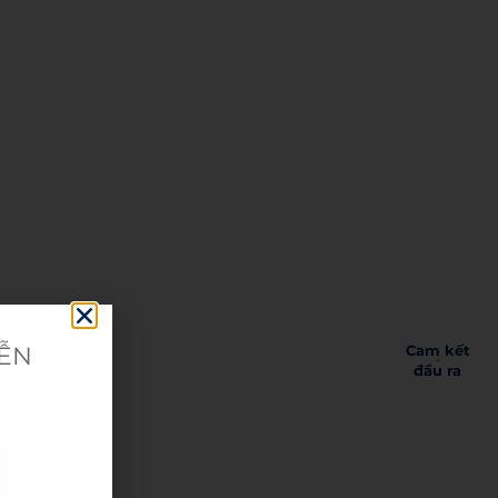
Cam kết
IỄN
đầu ra