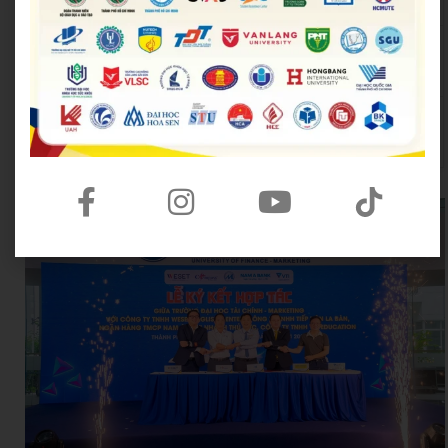
ục và Đào tạo
m TP.HCM
Trung tâm Hỗ trợ Học sinh,
Thành Đoàn TP.HCM
sinh viên TP.HCM
Hội Liên hiệp Thanh
Thành Đoàn TP. Thủ Đức
niên Việt Nam