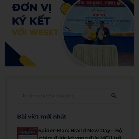
Bài viết mới nhất
Spider-Man: Brand New Day – Bộ
phim được kỳ vọng đưa MCU trở