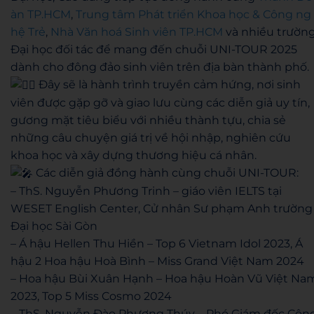
àn TP.HCM
,
Trung tâm Phát triển Khoa học & Công ng
hệ Trẻ
,
Nhà Văn hoá Sinh viên TP.HCM
và nhiều trườn
Đại học đối tác để mang đến chuỗi UNI-TOUR 2025
dành cho đông đảo sinh viên trên địa bàn thành phố.
Đây sẽ là hành trình truyền cảm hứng, nơi sinh
viên được gặp gỡ và giao lưu cùng các diễn giả uy tín,
gương mặt tiêu biểu với nhiều thành tựu, chia sẻ
những câu chuyện giá trị về hội nhập, nghiên cứu
khoa học và xây dựng thương hiệu cá nhân.
Các diễn giả đồng hành cùng chuỗi UNI-TOUR:
– ThS. Nguyễn Phương Trinh – giáo viên IELTS tại
WESET English Center, Cử nhân Sư phạm Anh trường
Đại học Sài Gòn
– Á hậu Hellen Thu Hiền – Top 6 Vietnam Idol 2023, Á
hậu 2 Hoa hậu Hoà Bình – Miss Grand Việt Nam 2024
– Hoa hậu Bùi Xuân Hạnh – Hoa hậu Hoàn Vũ Việt Na
2023, Top 5 Miss Cosmo 2024
– ThS. Nguyễn Đào Phương Thúy – Phó Giám đốc Côn