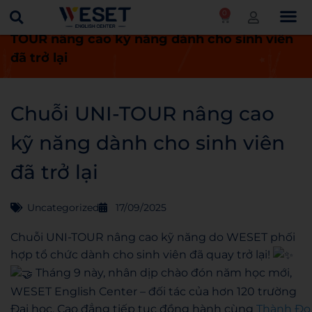
0
Trang chủ
Uncategorized
Chuỗi UNI-
TOUR nâng cao kỹ năng dành cho sinh viên
đã trở lại
Chuỗi UNI-TOUR nâng cao
kỹ năng dành cho sinh viên
đã trở lại
Uncategorized
17/09/2025
Chuỗi UNI-TOUR nâng cao kỹ năng do WESET phối
hợp tổ chức dành cho sinh viên đã quay trở lại!
Tháng 9 này, nhân dịp chào đón năm học mới,
WESET English Center – đối tác của hơn 120 trường
Đại học, Cao đẳng tiếp tục đồng hành cùng
Thành Đo