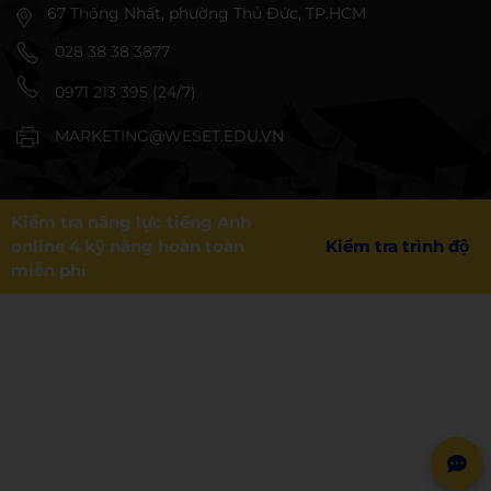
67 Thống Nhất, phường Thủ Đức, TP.HCM
028 38 38 3877
0971 213 395 (24/7)
MARKETING@WESET.EDU.VN
Kiểm tra năng lực tiếng Anh
online 4 kỹ năng hoàn toàn
Kiểm tra trình độ
miễn phí