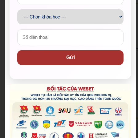
WESET English Center là đối tác của
Đoàn Thanh niên Bộ Giáo dục và Đào tạo
,
Thành Đoàn – Hội Sinh viên Việt Nam TP.HCM
,
Trung tâm Hỗ trợ Học sinh, sinh viên TP.HCM
, hơn
120 trường
Đại học – Cao đẳng trên toàn quốc và
UniMedia – đơn vị tổ chức Hoa hậu Hoàn vũ Việt Na
.
Gửi
🟡 Hotline:
028 38 38 38 77
🟡 Email:
support@weset.edu.vn
🟡 Website:
https://weset.edu.vn/
🟡 Lịch khai giảng mới nhất:
Lịch khai giảng
🟡 Đặt lịch tư vấn miễn phí:
Đăng ký kiểm tra năng lực miễn phí
🟡 WESET có 12+ cơ sở tại TP.HCM và cả nước.
Admin