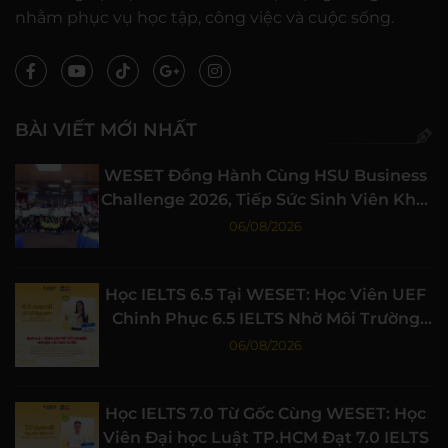
nhằm phục vụ học tập, công việc và cuộc sống.
BÀI VIẾT MỚI NHẤT
WESET Đồng Hành Cùng HSU Business
Challenge 2026, Tiếp Sức Sinh Viên Khởi
Nghiệp
06/08/2026
Học IELTS 6.5 Tại WESET: Học Viên UEF
Chinh Phục 6.5 IELTS Nhờ Môi Trường
Học Tập Chất Lượng
06/08/2026
Học IELTS 7.0 Từ Gốc Cùng WESET: Học
Viên Đại học Luật TP.HCM Đạt 7.0 IELTS