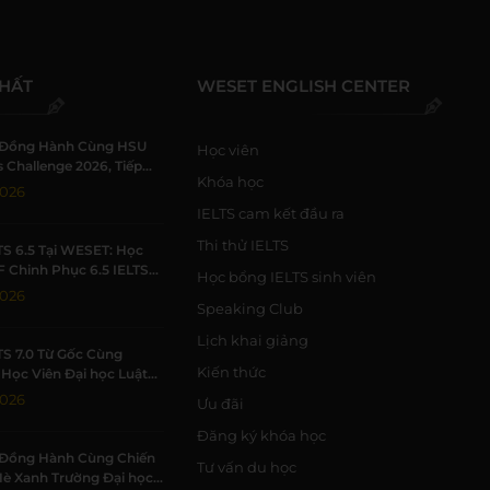
NHẤT
WESET ENGLISH CENTER
Đồng Hành Cùng HSU
Học viên
 Challenge 2026, Tiếp
Khóa học
h Viên Khởi Nghiệp
2026
IELTS cam kết đầu ra
Thi thử IELTS
TS 6.5 Tại WESET: Học
F Chinh Phục 6.5 IELTS
Học bổng IELTS sinh viên
 Trường Học Tập Chất
2026
Speaking Club
Lịch khai giảng
TS 7.0 Từ Gốc Cùng
Kiến thức
Học Viên Đại học Luật
Đạt 7.0 IELTS
2026
Ưu đãi
Đăng ký khóa học
Đồng Hành Cùng Chiến
Tư vấn du học
Hè Xanh Trường Đại học