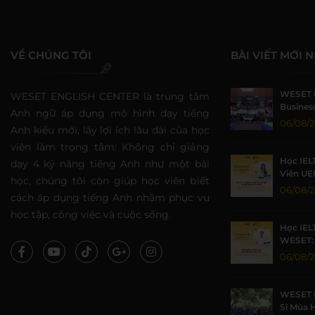
VỀ CHÚNG TÔI
BÀI VIẾT MỚI 
WESET 
WESET ENGLISH CENTER là trung tâm
Business
Anh ngữ áp dụng mô hình dạy tiếng
Sức Sin
06/08/
Anh kiểu mới, lấy lợi ích lâu dài của học
viên làm trọng tâm: Không chỉ giảng
Học IEL
dạy 4 kỹ năng tiếng Anh như một bài
Viên UE
học, chúng tôi còn giúp học viên biết
Nhờ Môi
06/08/
cách áp dụng tiếng Anh nhằm phục vụ
Lượng
học tập, công việc và cuộc sống.
Học IEL
WESET: 
TP.HCM 
06/08/
WESET 
Sĩ Mùa 