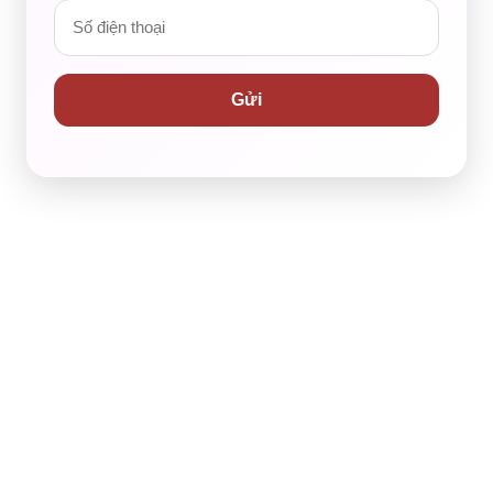
ào giải đáp và tháo gỡ được những băn khoăn, vướng mắc của
Gửi
a bản thân trong tương lai!
i đây
.
rong đó hơn 120 trường đại học, cao đẳng trên toàn quốc.​