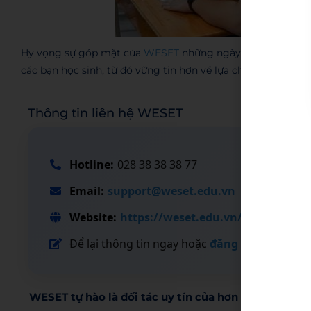
Hy vọng sự góp mặt của
WESET
những ngày qua sẽ phần n
các bạn học sinh, từ đó vững tin hơn về lựa chọn học tập củ
Thông tin liên hệ WESET
Hotline:
028 38 38 38 77
Email:
support@weset.edu.vn
Website:
https://weset.edu.vn/
Để lại thông tin ngay hoặc
đăng ký tư vấn tạ
WESET tự hào là đối tác uy tín của hơn 200 đơn vị, t