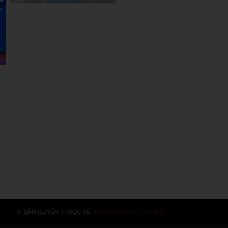
© BẢN QUYỀN THUỘC VỀ
WESET ENGLISH CENTER