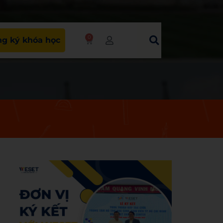
0
g ký khóa học