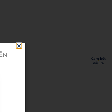
i
IỄN
Cam kết
đầu ra