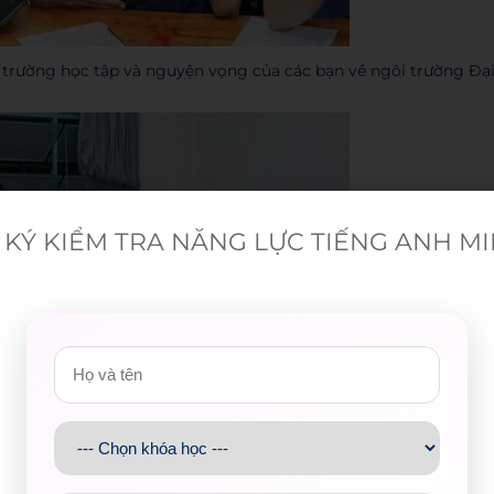
i trường học tập và nguyện vọng của các bạn về ngôi trường Đạ
KÝ KIỂM TRA NĂNG LỰC TIẾNG ANH M