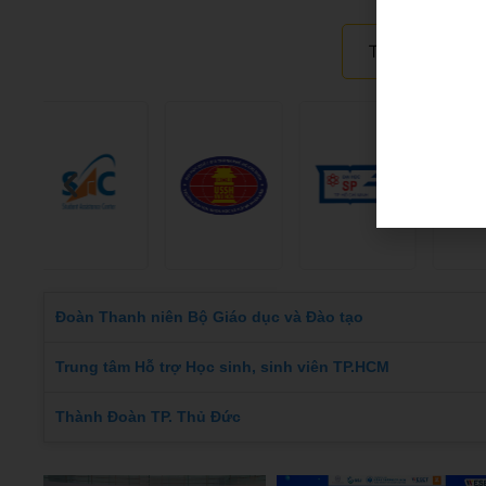
Tổng hợp đối
Đoàn Thanh niên Bộ Giáo dục và Đào tạo
Trung tâm Hỗ trợ Học sinh, sinh viên TP.HCM
Thành Đoàn TP. Thủ Đức