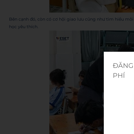
Bên cạnh đó, còn có cơ hội giao lưu cũng như tìm hiểu mô
học yêu thích.
ĐĂNG 
PHÍ