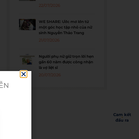
22/07/2026
WE SHARE: Ước mơ lớn từ
một góc học tập nhỏ của nữ
sinh Nguyễn Thảo Trang
21/07/2026
Người phụ nữ giữ trọn lời hẹn
gần 60 năm được công nhận
là vợ liệt sĩ
20/07/2026
IỄN
Cam kết
đầu ra