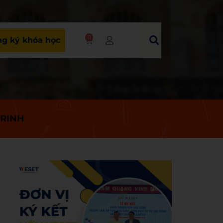
0
g ký khóa học
TRINH