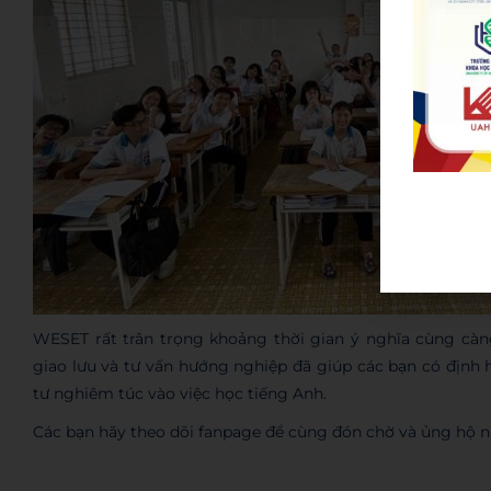
WESET rất trân trọng khoảng thời gian ý nghĩa cùng càn
giao lưu và tư vấn hướng nghiệp đã giúp các bạn có định 
tư nghiêm túc vào việc học tiếng Anh.
Các bạn hãy theo dõi fanpage để cùng đón chờ và ủng hộ 
Admin