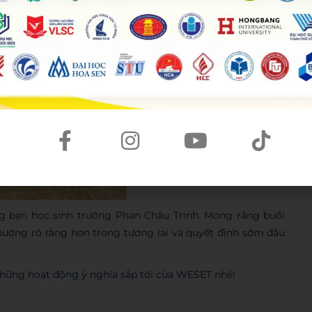
g bạn học sinh trường Phan Châu Trinh. Mong rằng buổi
hướng rõ ràng hơn trong tương lai và quyết định sớm đầu
những hoạt động ý nghĩa sắp tới của WESET nhé!