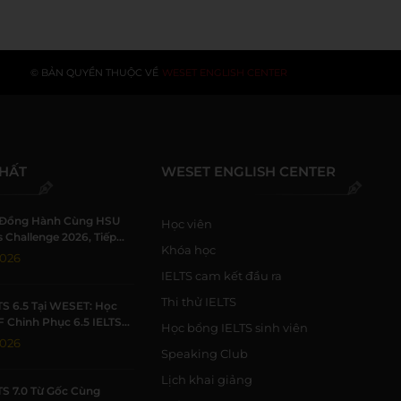
© BẢN QUYỀN THUỘC VỀ
WESET ENGLISH CENTER
NHẤT
WESET ENGLISH CENTER
Đồng Hành Cùng HSU
Học viên
 Challenge 2026, Tiếp
Khóa học
h Viên Khởi Nghiệp
2026
IELTS cam kết đầu ra
Thi thử IELTS
TS 6.5 Tại WESET: Học
F Chinh Phục 6.5 IELTS
Học bổng IELTS sinh viên
 Trường Học Tập Chất
2026
Speaking Club
Lịch khai giảng
TS 7.0 Từ Gốc Cùng