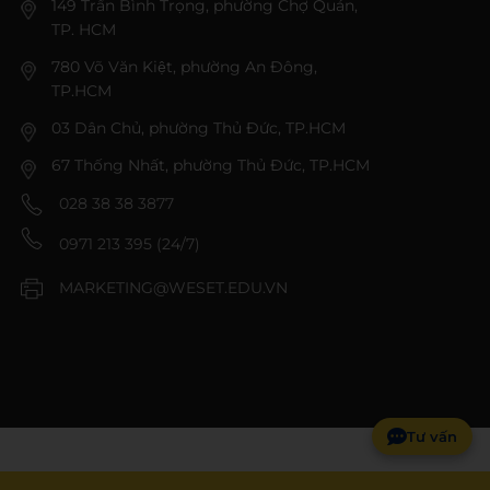
149 Trần Bình Trọng, phường Chợ Quán,
TP. HCM
780 Võ Văn Kiệt, phường An Đông,
TP.HCM
03 Dân Chủ, phường Thủ Đức, TP.HCM
67 Thống Nhất, phường Thủ Đức, TP.HCM
028 38 38 3877
0971 213 395 (24/7)
MARKETING@WESET.EDU.VN
Tư vấn