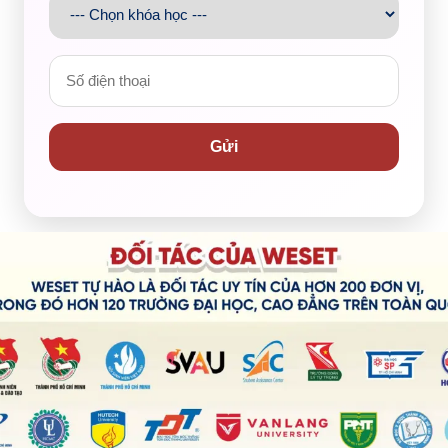
Gửi
ghe những tâm tư, lo lắng của các bạn học sinh trước việc
uan trọng của tiếng Anh trong tất cả các lĩnh vực, công
ếng Anh và IELTS phù hợp cho các bạn.
0.000 đồng/bạn cho hơn 1300 học sinh trường THPT Phan
 học thử miễn phí tại WESET.