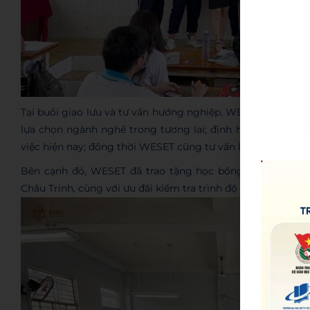
Tại buổi giao lưu và tư vấn hướng nghiệp, WESET đã lắng n
lựa chọn ngành nghề trong tương lai; định hướng về tầm q
việc hiện nay; đồng thời WESET cũng tư vấn lộ trình học ti
Bên cạnh đó, WESET đã trao tặng học bổng trị giá 2.00
Châu Trinh, cùng với ưu đãi kiểm tra trình độ tiếng Anh và