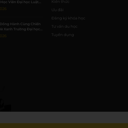
Kiến thức
Học Viên Đại học Luật
Đạt 7.0 IELTS
2026
Ưu đãi
Đăng ký khóa học
Đồng Hành Cùng Chiến
Tư vấn du học
Hè Xanh Trường Đại học
c Tự nhiên, ĐHQG-HCM
Tuyển dụng
2026