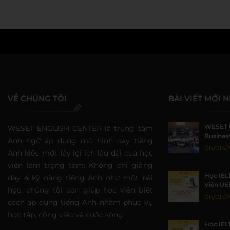
VỀ CHÚNG TÔI
BÀI VIẾT MỚI 
WESET 
WESET ENGLISH CENTER là trung tâm
Business
Anh ngữ áp dụng mô hình dạy tiếng
Sức Sin
06/08/
Anh kiểu mới, lấy lợi ích lâu dài của học
viên làm trọng tâm: Không chỉ giảng
Học IEL
dạy 4 kỹ năng tiếng Anh như một bài
Viên UE
học, chúng tôi còn giúp học viên biết
Nhờ Môi
06/08/
cách áp dụng tiếng Anh nhằm phục vụ
Lượng
học tập, công việc và cuộc sống.
Học IEL