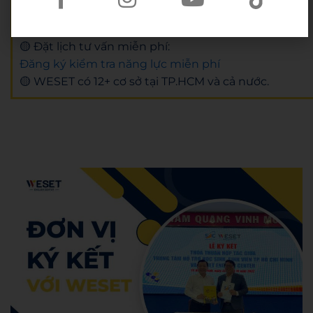
🟡 Website:
https://weset.edu.vn/
🟡 Lịch khai giảng mới nhất:
Lịch khai giảng
🟡 Đặt lịch tư vấn miễn phí:
Đăng ký kiểm tra năng lực miễn phí
🟡 WESET có 12+ cơ sở tại TP.HCM và cả nước.
Admin