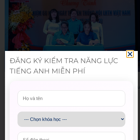
ĐĂNG KÝ KIỂM TRA NĂNG LỰC
TIẾNG ANH MIỄN PHÍ
Tại buổi lễ ký kết, Quý đại diện từ cả WESET và Quận
Đoàn – Hội Liên hiệp thanh niên Việt Nam Quận 4 đề
thể hiện sự hào hứng và tin tưởng về sự thành công
của hợp tác này trong tương lai. Một tương lai đầy
triển vọng đang mở ra, hứa hẹn mang lại nhiều giá trị
thiết thực và lợi ích cho cả cộng đồng thanh niên và
WESET.