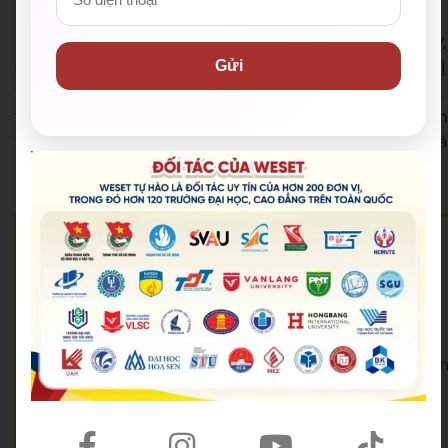
Lời kết
WESET tin tưởng rằng thông qua sự kiện hợp tác này,
Gửi
sẽ có một bước tiến lớn trong việc tạo ra những giá trị
thiết thực về kiến thức và kỹ năng cho các đoàn viên,
thanh niên. Nắm vững khả năng ngoại ngữ, đoàn viên
và thanh niên sẽ tự tin hơn trong việc tham gia vào xã
hội toàn cầu, và góp phần vào sự phát triển của đất
nước.
WESET English Center là đối tác của
Đoàn Thanh niên Bộ Giáo dục và Đào tạo
,
Thành Đoàn – Hội Sinh viên Việt Nam TP.HCM
,
Trung tâm Hỗ trợ Học sinh, sinh viên TP.HCM
, hơn
120 trường
Đại học – Cao đẳng trên toàn quốc và
UniMedia – đơn vị tổ chức Hoa hậu Hoàn vũ Việt Na
.
🟡 Hotline:
028 38 38 38 77
🟡 Email:
support@weset.edu.vn