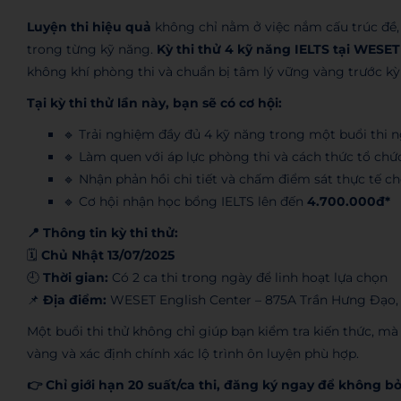
Luyện thi hiệu quả
không chỉ nằm ở việc nắm cấu trúc đề, 
trong từng kỹ năng.
Kỳ thi thử 4 kỹ năng IELTS tại WESET
không khí phòng thi và chuẩn bị tâm lý vững vàng trước kỳ 
Tại kỳ thi thử lần này, bạn sẽ có cơ hội:
🔹 Trải nghiệm đầy đủ 4 kỹ năng trong một buổi thi 
🔹 Làm quen với áp lực phòng thi và cách thức tổ chức
🔹 Nhận phản hồi chi tiết và chấm điểm sát thực tế c
🔹 Cơ hội nhận học bổng IELTS lên đến
4.700.000đ*
📍 Thông tin kỳ thi thử:
🗓
Chủ Nhật 13/07/2025
🕘
Thời gian:
Có 2 ca thi trong ngày để linh hoạt lựa chọn
📌
Địa điểm:
WESET English Center – 875A Trần Hưng Đạo
Một buổi thi thử không chỉ giúp bạn kiểm tra kiến thức, mà
vàng và xác định chính xác lộ trình ôn luyện phù hợp.
👉 Chỉ giới hạn 20 suất/ca thi, đăng ký ngay để không bỏ