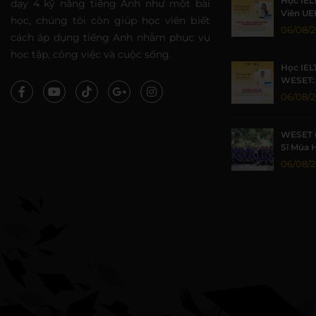
Học IEL
dạy 4 kỹ năng tiếng Anh như một bài
Viên UE
học, chúng tôi còn giúp học viên biết
Nhờ Môi
06/08/
cách áp dụng tiếng Anh nhằm phục vụ
Lượng
học tập, công việc và cuộc sống.
Học IEL
WESET: 
TP.HCM 
06/08/
WESET 
Sĩ Mùa 
Khoa họ
06/08/