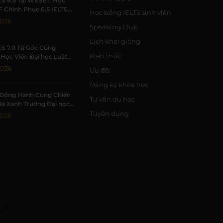
TS 6.5 Tại WESET: Học
F Chinh Phục 6.5 IELTS
Học bổng IELTS sinh viên
 Trường Học Tập Chất
2026
Speaking Club
Lịch khai giảng
TS 7.0 Từ Gốc Cùng
Kiến thức
Học Viên Đại học Luật
Đạt 7.0 IELTS
2026
Ưu đãi
Đăng ký khóa học
Đồng Hành Cùng Chiến
Tư vấn du học
Hè Xanh Trường Đại học
c Tự nhiên, ĐHQG-HCM
Tuyển dụng
2026