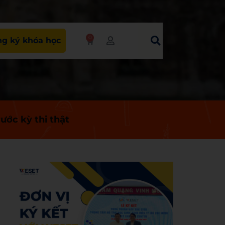
0
g ký khóa học
ớc kỳ thi thật