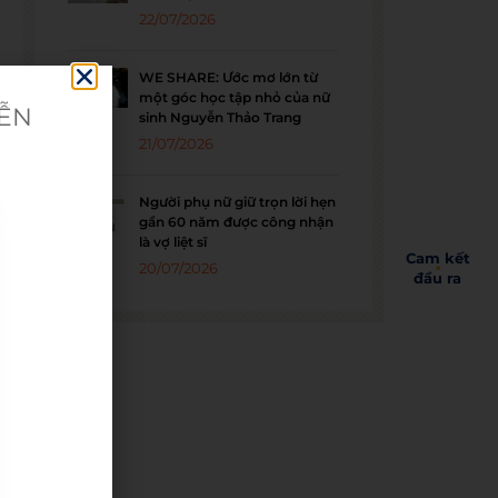
22/07/2026
WE SHARE: Ước mơ lớn từ
một góc học tập nhỏ của nữ
IỄN
sinh Nguyễn Thảo Trang
21/07/2026
Người phụ nữ giữ trọn lời hẹn
gần 60 năm được công nhận
là vợ liệt sĩ
Cam kết
20/07/2026
đầu ra