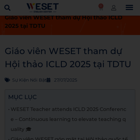
0
Trang chủ
Tin tức
Sự kiện nổi bật
Giáo viên WESET tham dự Hội thảo ICLD
2025 tại TDTU
Giáo viên WESET tham dự
Hội thảo ICLD 2025 tại TDTU
Sự Kiện Nổi Bật
27/07/2025
MỤC LỤC
WESET Teacher attends ICLD 2025 Conferenc
e – Continuous learning to elevate teaching q
uality 🎓
Giáo viên WESET góp mặt tại Hội thảo quốc tế