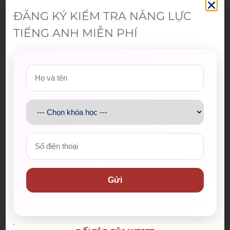
chinh phục tiếng Anh.
ĐĂNG KÝ KIỂM TRA NĂNG LỰC
📸 Cùng nhìn lại những khoảnh khắc đáng nhớ tại
TIẾNG ANH MIỄN PHÍ
Hội thảo ICLD 2025!
Giáo viên WESET góp mặt tại Hội thảo quốc tế ICLD
Gửi
2025
Admin