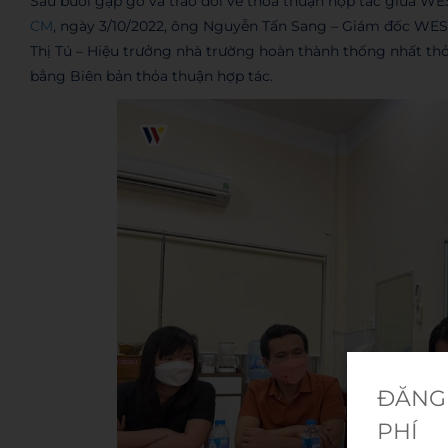
Sau buổi gặp gỡ và trao đổi về thỏa thuận hợp tác giữa W
CM
, ngày 3/10/2022, ông Nguyễn Tấn Sang – Giám đốc WES
Thị Tú – Hiệu trưởng nhà trường hoàn thành thống nhất thỏ
bằng Biên bản thỏa thuận hợp tác.
ĐĂNG 
PHÍ