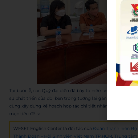
Tại buổi lễ, các Quý đại diện đã bày tỏ niềm vui mừng và ti
sự phát triển của đôi bên trong tương lai gần, và đồng thời
cùng xây dựng kế hoạch hợp tác chi tiết nhằm khai thác có 
mục tiêu đề ra.
WESET English Center là đối tác của
Đoàn Thanh niên Bộ 
Thành Đoàn – Hội Sinh viên Việt Nam TP.HCM
,
Trung tâm 