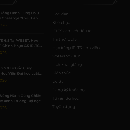
Đồng Hành Cùng HSU
Học viên
 Challenge 2026, Tiếp
Khóa học
h Viên Khởi Nghiệp
2026
IELTS cam kết đầu ra
Thi thử IELTS
TS 6.5 Tại WESET: Học
F Chinh Phục 6.5 IELTS
Học bổng IELTS sinh viên
 Trường Học Tập Chất
2026
Speaking Club
Lịch khai giảng
TS 7.0 Từ Gốc Cùng
Kiến thức
Học Viên Đại học Luật
Đạt 7.0 IELTS
2026
Ưu đãi
Đăng ký khóa học
Đồng Hành Cùng Chiến
Tư vấn du học
Hè Xanh Trường Đại học
c Tự nhiên, ĐHQG-HCM
Tuyển dụng
2026