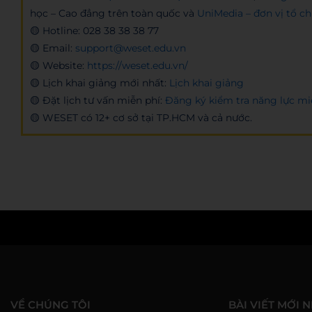
học – Cao đẳng trên toàn quốc và
UniMedia – đơn vị tổ c
🟡 Hotline:
028 38 38 38 77
🟡 Email:
support@weset.edu.vn
🟡 Website:
https://weset.edu.vn/
🟡 Lịch khai giảng mới nhất:
Lịch khai giảng
🟡 Đặt lịch tư vấn miễn phí:
Đăng ký kiểm tra năng lực mi
🟡 WESET có 12+ cơ sở tại TP.HCM và cả nước.
Admin
VỀ CHÚNG TÔI
BÀI VIẾT MỚI 