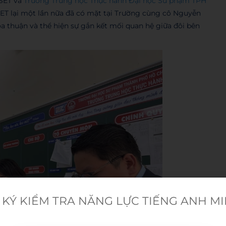
ESET và
Trường Trung học Thực hành Đại học Sư phạm TPH
ET lại một lần nữa đã có mặt tại Trường cùng cô Nguyễn
a thuận và thể hiện sự gắn kết mối quan hệ giữa đôi bên
KÝ KIỂM TRA NĂNG LỰC TIẾNG ANH M