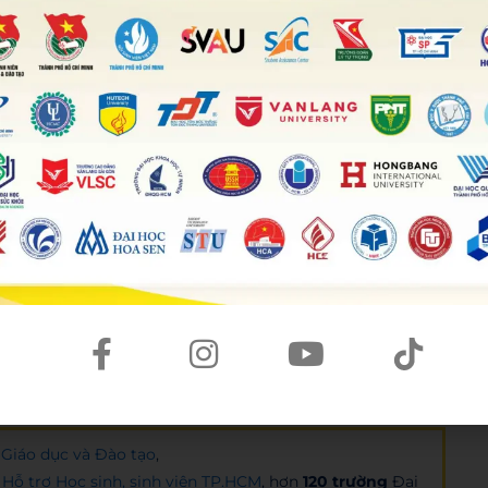
n tưởng sự kiện ký kết ghi nhớ hợp tác sẽ mở ra cơ hội cho
 hy vọng rằng Bản thỏa thuận sẽ là cơ sở để hai đơn vị
hiệu quả nguồn lực, lợi thế của hai bên để đạt được các
Giáo dục và Đào tạo
,
Hỗ trợ Học sinh, sinh viên TP.HCM
, hơn
120 trường
Đại