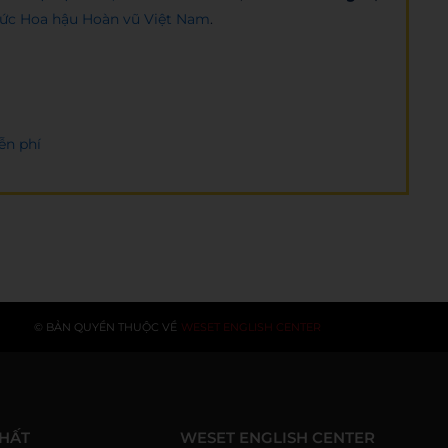
hức Hoa hậu Hoàn vũ Việt Nam
.
ễn phí
© BẢN QUYỀN THUỘC VỀ
WESET ENGLISH CENTER
NHẤT
WESET ENGLISH CENTER