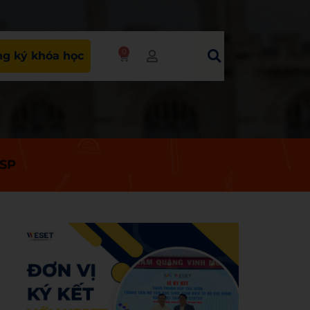
0
g ký khóa học
HSP