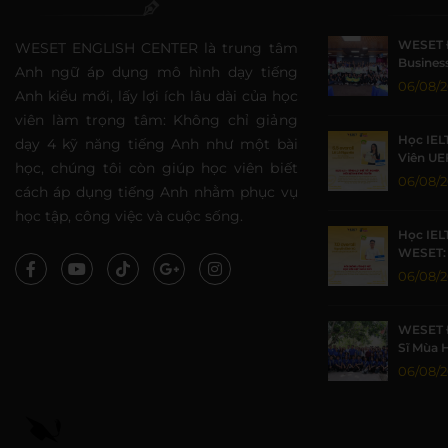
WESET 
WESET ENGLISH CENTER là trung tâm
Business
Anh ngữ áp dụng mô hình dạy tiếng
Sức Sin
06/08/
Anh kiểu mới, lấy lợi ích lâu dài của học
viên làm trọng tâm: Không chỉ giảng
Học IEL
dạy 4 kỹ năng tiếng Anh như một bài
Viên UE
học, chúng tôi còn giúp học viên biết
Nhờ Môi
06/08/
cách áp dụng tiếng Anh nhằm phục vụ
Lượng
học tập, công việc và cuộc sống.
Học IEL
WESET: 
TP.HCM 
06/08/
WESET 
Sĩ Mùa 
Khoa họ
06/08/