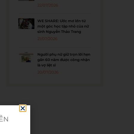
22/07/2026
WE SHARE: Ước mơ lớn từ
một góc học tập nhỏ của nữ
sinh Nguyễn Thảo Trang
21/07/2026
Người phụ nữ giữ trọn lời hẹn
gần 60 năm được công nhận
là vợ liệt sĩ
20/07/2026
IỄN