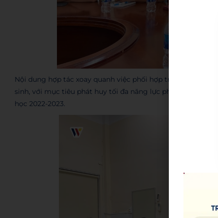
Nội dung hợp tác xoay quanh việc phối hợp triển khai các
sinh, với mục tiêu phát huy tối đa năng lực phát triển ch
học 2022-2023.