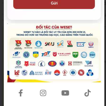
tiến trong sự nghiệp và góp phần xây dựng một xã hộ
Gửi
ngày càng phồn thịnh và phát triển. Chúng tôi tin
tưởng rằng việc hợp tác này sẽ mang lại nhiều kết qu
tích cực và đáng tự hào trong tương lai.
WESET English Center là đối tác của
Đoàn Thanh niên Bộ Giáo dục và Đào tạo
,
Thành Đoàn – Hội Sinh viên Việt Nam TP.HCM
,
Trung tâm Hỗ trợ Học sinh, sinh viên TP.HCM
, hơn
120 trường
Đại học – Cao đẳng trên toàn quốc và
UniMedia – đơn vị tổ chức Hoa hậu Hoàn vũ Việt Na
.
🟡 Hotline:
028 38 38 38 77
🟡 Email:
support@weset.edu.vn
🟡 Website:
https://weset.edu.vn/
🟡 Lịch khai giảng mới nhất:
Lịch khai giảng
🟡 Đặt lịch tư vấn miễn phí:
Đăng ký kiểm tra năng lực miễn phí