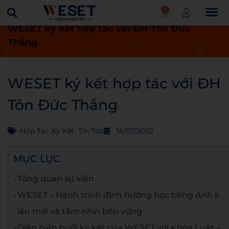
0
Trang chủ
Tin tức
Hợp tác ký kết
WESET ký kết hợp tác với ĐH Tôn Đức
Thắng
WESET ký kết hợp tác với ĐH
Tôn Đức Thắng
Hợp Tác Ký Kết
,
Tin Tức
14/07/2022
MỤC LỤC
Tổng quan sự kiện
WESET – Hành trình định hướng học tiếng Anh k
iểu mới và tầm nhìn bền vững
Diễn biến buổi ký kết của WESET với Khoa Luật –