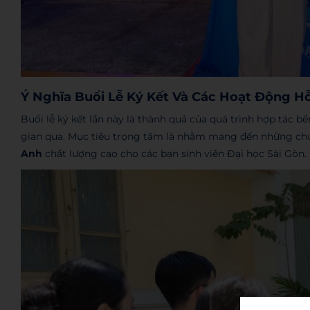
Ý Nghĩa Buổi Lễ Ký Kết Và Các Hoạt Động Hỗ
Buổi lễ ký kết lần này là thành quả của quá trình hợp tác b
gian qua. Mục tiêu trọng tâm là nhằm mang đến những ch
Anh
chất lượng cao cho các bạn sinh viên Đại học Sài Gòn.