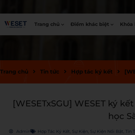
Trang chủ
Điểm khác biệt
Khóa 
Trang chủ
Tin tức
Hợp tác ký kết
[WE
[WESETxSGU] WESET ký kết v
học S
Admin
Hợp Tác Ký Kết
,
Sự Kiện
,
Sự Kiện Nổi Bật
,
Tin T