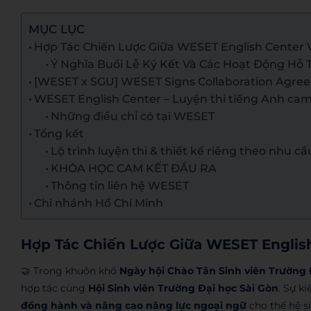
MỤC LỤC
Hợp Tác Chiến Lược Giữa WESET English Center V
Ý Nghĩa Buổi Lễ Ký Kết Và Các Hoạt Động Hỗ T
[WESET x SGU] WESET Signs Collaboration Agreem
WESET English Center – Luyện thi tiếng Anh cam
Những điều chỉ có tại WESET
Tổng kết
Lộ trình luyện thi & thiết kế riêng theo nhu cầ
KHÓA HỌC CAM KẾT ĐẦU RA
Thông tin liên hệ WESET
Chi nhánh Hồ Chí Minh
Hợp Tác Chiến Lược Giữa WESET English
🤝 Trong khuôn khổ
Ngày hội Chào Tân Sinh viên Trường 
hợp tác cùng
Hội Sinh viên Trường Đại học Sài Gòn
. Sự k
đồng hành và nâng cao năng lực ngoại ngữ
cho thế hệ si