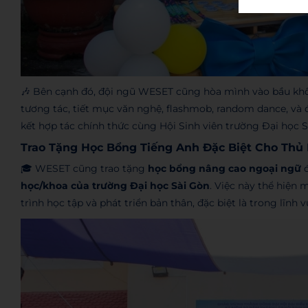
🎶 Bên cạnh đó, đội ngũ WESET cũng hòa mình vào bầu khôn
tương tác, tiết mục văn nghệ, flashmob, random dance, và đặ
kết hợp tác chính thức cùng Hội Sinh viên trường Đại học S
Trao Tặng Học Bổng Tiếng Anh Đặc Biệt Cho Thủ
🎓 WESET cũng trao tặng
học bổng nâng cao ngoại ngữ
đ
học/khoa của trường Đại học Sài Gòn
. Việc này thể hiện
trình học tập và phát triển bản thân, đặc biệt là trong lĩnh 