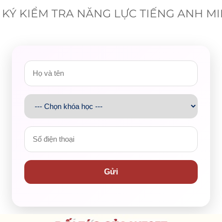
KÝ KIỂM TRA NĂNG LỰC TIẾNG ANH M
Gửi
gày Hội
ò chuyện và
giải đáp thắc mắc về tiếng Anh
, tạo cơ hội để các
 trình chinh phục ngoại ngữ. Đây là hoạt động thiết thực, giúp
Anh hiệu quả
.