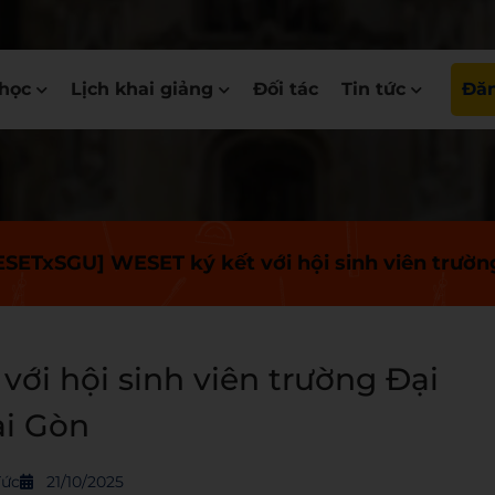
học
Lịch khai giảng
Đối tác
Tin tức
Đăn
SETxSGU] WESET ký kết với hội sinh viên trườn
ới hội sinh viên trường Đại
ài Gòn
ức
21/10/2025