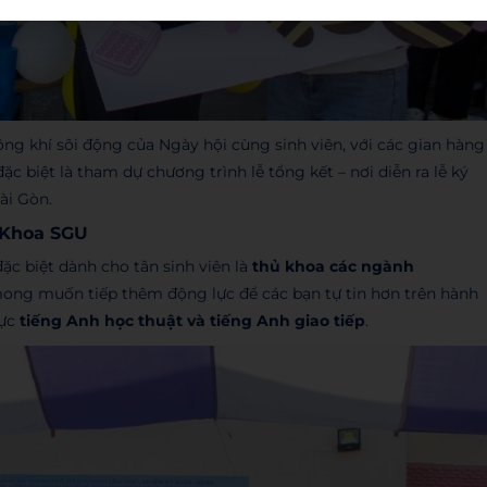
g khí sôi động của Ngày hội cùng sinh viên, với các gian hàng
c biệt là tham dự chương trình lễ tổng kết – nơi diễn ra lễ ký
ài Gòn.
 Khoa SGU
ặc biệt dành cho tân sinh viên là
thủ khoa các ngành
 mong muốn tiếp thêm động lực để các bạn tự tin hơn trên hành
vực
tiếng Anh học thuật và tiếng Anh giao tiếp
.