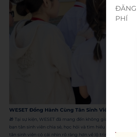
ĐĂNG 
PHÍ
WESET Đồng Hành Cùng Tân Sinh Viên SGU Tại N
🎁 Tại sự kiện, WESET đã mang đến không gian giao lưu, tr
bạn tân sinh viên chia sẻ, học hỏi và tìm hiểu thêm về hành
tân sinh viên có cái nhìn rõ ràng hơn về lộ trình
học tiếng 