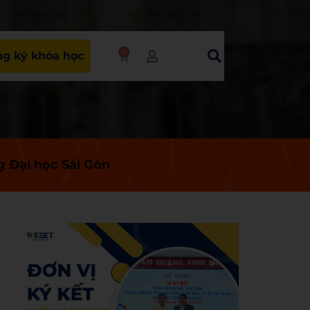
0
g ký khóa học
g Đại học Sài Gòn