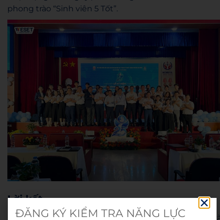
phong trào “Sinh viên 5 Tốt”.
Lời kết
ĐĂNG KÝ KIỂM TRA NĂNG LỰC
Buổi ký kết thành công giữa WESET English Center v