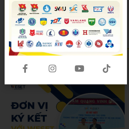
🟡 Email:
support@weset.edu.vn
🟡 Website:
https://weset.edu.vn/
🟡 Lịch khai giảng mới nhất:
Lịch khai giảng
🟡 Đặt lịch tư vấn miễn phí:
Đăng ký kiểm tra năng lực miễn phí
🟡 WESET có 12+ cơ sở tại TP.HCM và cả nước.
Hoang Anh