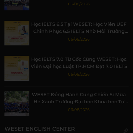
Nghiệp
06/08/2026
Học IELTS 6.5 Tại WESET: Học Viên UEF
Chinh Phục 6.5 IELTS Nhờ Môi Trường
Học Tập Chất Lượng
06/08/2026
Học IELTS 7.0 Từ Gốc Cùng WESET: Học
Viên Đại học Luật TP.HCM Đạt 7.0 IELTS
06/08/2026
WESET Đồng Hành Cùng Chiến Sĩ Mùa
Hè Xanh Trường Đại học Khoa học Tự
nhiên, ĐHQG-HCM
06/08/2026
WESET ENGLISH CENTER