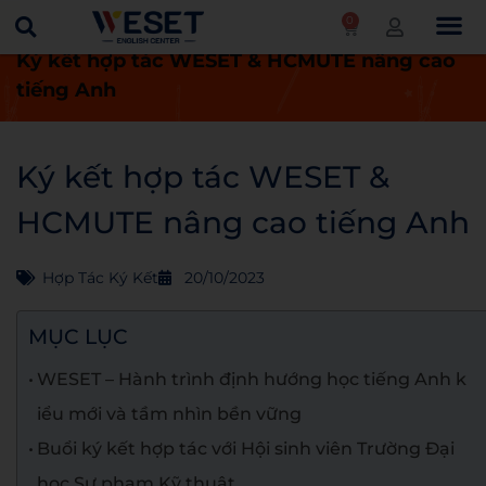
0
Trang chủ
Tin tức
Hợp tác ký kết
Ký kết hợp tác WESET & HCMUTE nâng cao
tiếng Anh
Ký kết hợp tác WESET &
HCMUTE nâng cao tiếng Anh
Hợp Tác Ký Kết
20/10/2023
MỤC LỤC
WESET – Hành trình định hướng học tiếng Anh k
iểu mới và tầm nhìn bền vững
Buổi ký kết hợp tác với Hội sinh viên Trường Đại
học Sư phạm Kỹ thuật