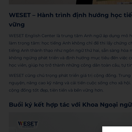
WESET – Hành trình định hướng học ti
vững
WESET English Center là trung tâm Anh ngữ áp dụng mô hình
làm trọng tâm: học tiếng Anh không chỉ để thi lấy chứng c
tiếng Anh thành thạo như ngôn ngữ thứ hai, sẵn sàng hòa 
không ngừng phát triển và định hướng mục tiêu đến việc cu
học viên, giúp họ trở thành những công dân toàn cầu, tự t
WESET cũng chú trọng phát triển giá trị cộng đồng. Trung
nguyện, nâng cao kỹ năng và cải tiến cuộc sống cho xã 
cộng đồng tốt đẹp, tiên tiến và bền vững hơn.
Buổi ký kết hợp tác với Khoa Ngoại ng