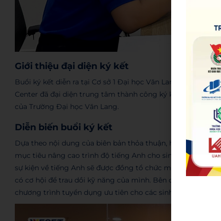
Giới thiệu đại diện ký kết
Buổi ký kết diễn ra tại Cơ sở 1 Đại học Văn Lang, chị Phạm
Center đã đại diện trung tâm thành công ký kết cùng phía 
của Trường Đại học Văn Lang.
Diễn biến buổi ký kết
Dựa theo nội dung của biên bản thỏa thuận, hai bên đã đồng
mục tiêu nâng cao trình độ tiếng Anh cho sinh viên Khoa N
sự kiện về tiếng Anh sẽ được đồng tổ chức một cách thườn
có cơ hội để trau dồi kỹ năng của mình. Bên cạnh đó, WESE
chương trình tuyển dụng ưu tiên cho các sinh viên đến từ