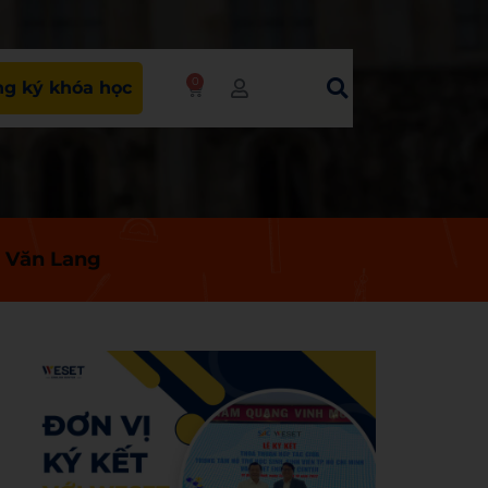
0
g ký khóa học
c Văn Lang