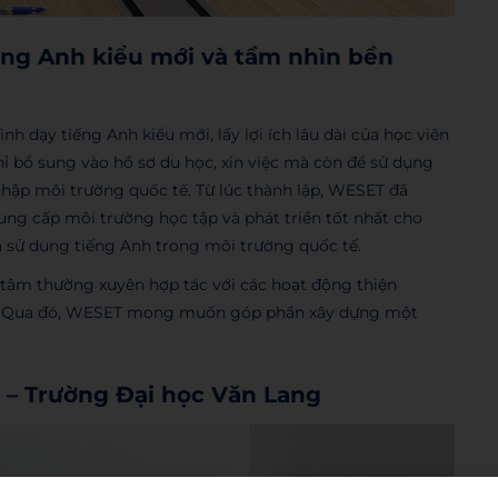
ếng Anh kiểu mới và tầm nhìn bền
 dạy tiếng Anh kiểu mới, lấy lợi ích lâu dài của học viên
hỉ bổ sung vào hồ sơ du học, xin việc mà còn để sử dụng
nhập môi trường quốc tế. Từ lúc thành lập, WESET đã
ng cấp môi trường học tập và phát triển tốt nhất cho
in sử dụng tiếng Anh trong môi trường quốc tế.
 tâm thường xuyên hợp tác với các hoạt động thiện
hội. Qua đó, WESET mong muốn góp phần xây dựng một
ữ – Trường Đại học Văn Lang