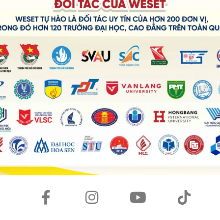
 Thị Yến Nhi – Giám đốc Đối ngoại của WESET English
đối tác là Tiến sĩ Phan Thế Hưng – Trưởng Khoa Ngoại ngữ
 ý cùng phối hợp triển khai các hoạt động và sự kiện với
goại ngữ nói riêng và sinh viên trường nói chung. Những
g xuyên cho các bạn sinh viên của Khoa cũng như Trường
T còn mở ra cơ hội nghề nghiệp dành cho các bạn với các
 Khoa Ngoại ngữ của trường Đại học Văn Lang.