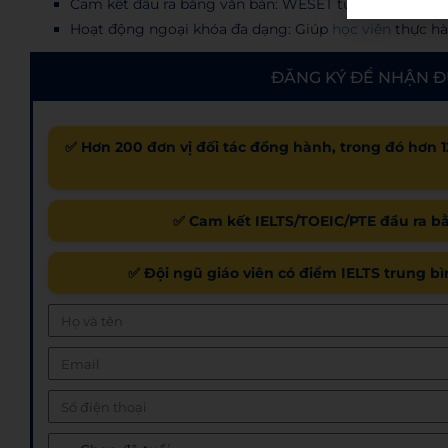
Cam kết đầu ra bằng văn bản: WESET tự tin với chất 
Hoạt động ngoại khóa đa dạng: Giúp
học viên
thực hà
ĐĂNG KÝ ĐỂ NHẬN Đ
✅ Hơn 200 đơn vị đối tác đồng hành, trong đó hơn 1
✅ Cam kết IELTS/TOEIC/PTE đầu ra bằn
✅ Đội ngũ giáo viên có điểm IELTS trung b