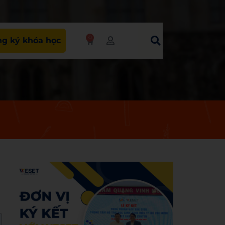
0
g ký khóa học