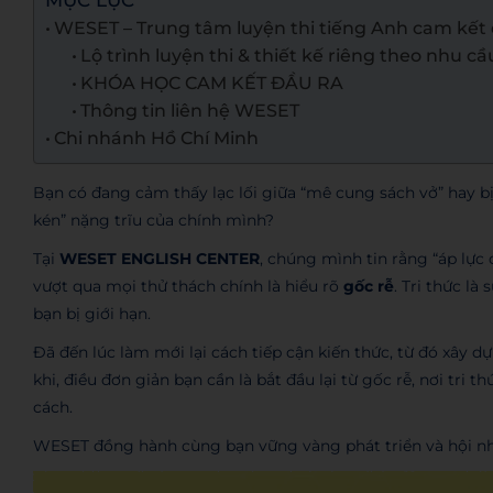
MỤC LỤC
WESET – Trung tâm luyện thi tiếng Anh cam kết 
Lộ trình luyện thi & thiết kế riêng theo nhu cầ
KHÓA HỌC CAM KẾT ĐẦU RA
Thông tin liên hệ WESET
Chi nhánh Hồ Chí Minh
Bạn có đang cảm thấy lạc lối giữa “mê cung sách vở” hay bị
kén” nặng trĩu của chính mình?
Tại
WESET ENGLISH CENTER
, chúng mình tin rằng “áp lực
vượt qua mọi thử thách chính là hiểu rõ
gốc rễ
. Tri thức l
bạn bị giới hạn.
Đã đến lúc làm mới lại cách tiếp cận kiến thức, từ đó xây 
khi, điều đơn giản bạn cần là bắt đầu lại từ gốc rễ, nơi t
cách.
WESET đồng hành cùng bạn vững vàng phát triển và hội nhậ