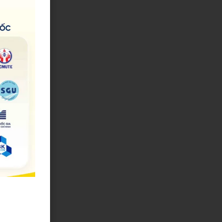
h
g
p