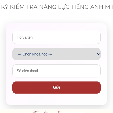
KÝ KIỂM TRA NĂNG LỰC TIẾNG ANH M
cam kết đầu ra
Gửi