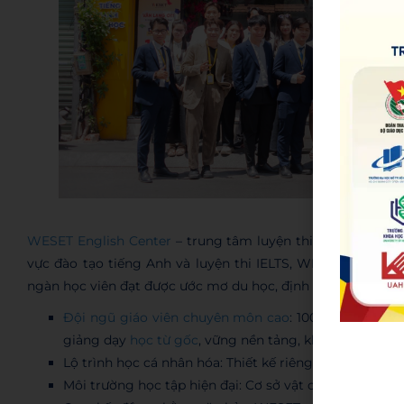
WESET E
WESET English Center
– trung tâm luyện thi tiếng Anh ca
vực đào tạo tiếng Anh và luyện thi IELTS, WESET tự hào l
ngàn học viên đạt được ước mơ du học, định cư và phát triể
Đội ngũ giáo viên chuyên môn cao
: 100% giáo viên 
giảng dạy
học từ gốc
, vững nền tảng, không dạy mẹo
Lộ trình học cá nhân hóa: Thiết kế riêng biệt cho từng
Môi trường học tập hiện đại: Cơ sở vật chất tiện nghi, s