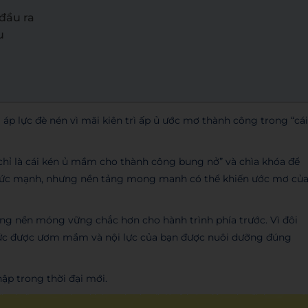
đầu ra
u
 áp lực đè nén vì mãi kiên trì ấp ủ ước mơ thành công trong “cái
 chỉ là cái kén ủ mầm cho thành công bung nở” và chìa khóa để
à sức mạnh, nhưng nền tảng mong manh có thể khiến ước mơ củ
dựng nền móng vững chắc hơn cho hành trình phía trước. Vì đôi
ri thức được ươm mầm và nội lực của bạn được nuôi dưỡng đúng
p trong thời đại mới.