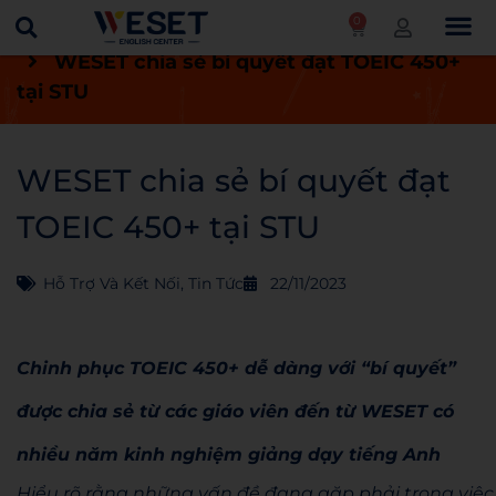
0
Trang chủ
Tin tức
Hỗ trợ và kết nối
WESET chia sẻ bí quyết đạt TOEIC 450+
tại STU
WESET chia sẻ bí quyết đạt
TOEIC 450+ tại STU
Hỗ Trợ Và Kết Nối
,
Tin Tức
22/11/2023
Chinh phục TOEIC 450+ dễ dàng với “bí quyết”
được chia sẻ từ các giáo viên đến từ WESET có
nhiều năm kinh nghiệm giảng dạy tiếng Anh
Hiểu rõ rằng những vấn đề đang gặp phải trong việc