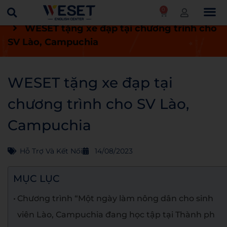
0
Trang chủ
Tin tức
Hỗ trợ và kết nối
WESET tặng xe đạp tại chương trình cho
SV Lào, Campuchia
WESET tặng xe đạp tại
chương trình cho SV Lào,
Campuchia
Hỗ Trợ Và Kết Nối
14/08/2023
MỤC LỤC
Chương trình “Một ngày làm nông dân cho sinh
viên Lào, Campuchia đang học tập tại Thành ph