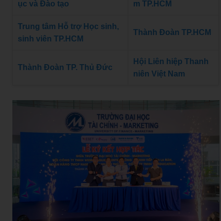
ục và Đào tạo
m TP.HCM
Trung tâm Hỗ trợ Học sinh,
Thành Đoàn TP.HCM
sinh viên TP.HCM
Hội Liên hiệp Thanh
Thành Đoàn TP. Thủ Đức
niên Việt Nam