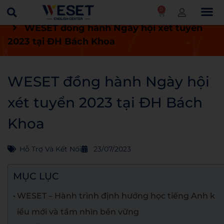
0
Trang chủ
Tin tức
Hỗ trợ và kết nối
WESET đồng hành Ngày hội xét tuyển
2023 tại ĐH Bách Khoa
WESET đồng hành Ngày hội
xét tuyển 2023 tại ĐH Bách
Khoa
Hỗ Trợ Và Kết Nối
23/07/2023
MỤC LỤC
WESET – Hành trình định hướng học tiếng Anh k
iểu mới và tầm nhìn bền vững