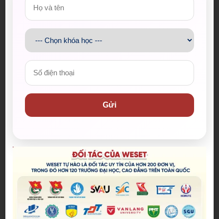
exchange
.
✨ WESET looks forward to continuing to
promote
international integration
and accompany more
impactful activities like this in the future!
Admin
Gửi