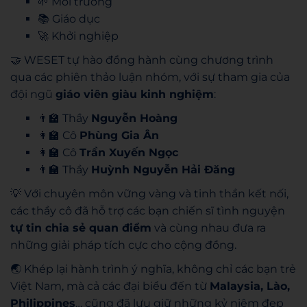
🌱 Môi trường
📚 Giáo dục
🚀 Khởi nghiệp
🤝 WESET tự hào đồng hành cùng chương trình
qua các phiên thảo luận nhóm, với sự tham gia của
đội ngũ
giáo viên giàu kinh nghiệm
:
👨‍🏫 Thầy
Nguyễn Hoàng
👩‍🏫 Cô
Phùng Gia Ân
👩‍🏫 Cô
Trần Xuyến Ngọc
👨‍🏫 Thầy
Huỳnh Nguyễn Hải Đăng
💡 Với chuyên môn vững vàng và tinh thần kết nối,
các thầy cô đã hỗ trợ các bạn chiến sĩ tình nguyện
tự tin chia sẻ quan điểm
và cùng nhau đưa ra
những giải pháp tích cực cho cộng đồng.
🌏 Khép lại hành trình ý nghĩa, không chỉ các bạn trẻ
Việt Nam, mà cả các đại biểu đến từ
Malaysia, Lào,
Philippines
… cũng đã lưu giữ những kỷ niệm đẹp