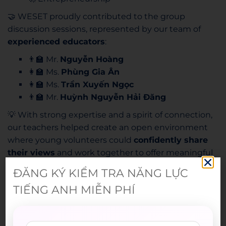
🤝 WESET proudly contributed to the group
discussion sessions, represented by our team of
experienced educators
:
👨‍🏫 Mr.
Nguyễn Hoàng
👩‍🏫 Ms.
Phùng Gia Ân
👩‍🏫 Ms.
Trần Xuyến Ngọc
👨‍🏫 Mr.
Huỳnh Nguyễn Hải Đăng
💡 With strong expertise and a spirit of connection,
our teachers helped create an open environment
where young volunteers could
confidently share
their views
and work together to offer meaningful
solutions for the community.
ĐĂNG KÝ KIỂM TRA NĂNG LỰC
🌏 As the event concluded, not only Vietnamese
TIẾNG ANH MIỄN PHÍ
participants but also international students from
Malaysia, Laos, the Philippines
, and more left with
memorable experiences of
unity and cultural