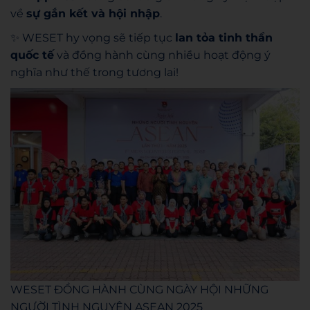
về
sự gắn kết và hội nhập
.
✨ WESET hy vọng sẽ tiếp tục
lan tỏa tinh thần
quốc tế
và đồng hành cùng nhiều hoạt động ý
nghĩa như thế trong tương lai!
WESET ĐỒNG HÀNH CÙNG NGÀY HỘI NHỮNG
NGƯỜI TÌNH NGUYỆN ASEAN 2025