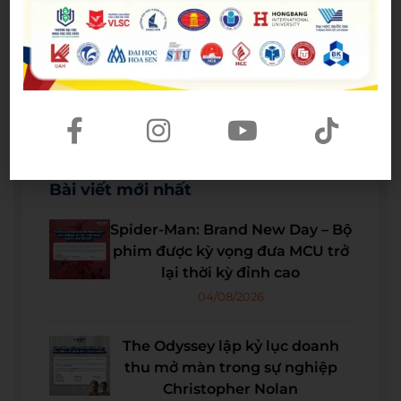
Bài viết mới nhất
Spider-Man: Brand New Day – Bộ
phim được kỳ vọng đưa MCU trở
lại thời kỳ đỉnh cao
04/08/2026
The Odyssey lập kỷ lục doanh
thu mở màn trong sự nghiệp
Christopher Nolan