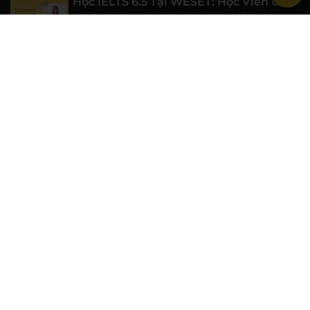
Học IELTS 6.5 Tại WESET: Học Viên UEF
Chinh Phục 6.5 IELTS Nhờ Môi Trường
Học Tập Chất Lượng
06/08/2026
Học IELTS 7.0 Từ Gốc Cùng WESET: Học
Viên Đại học Luật TP.HCM Đạt 7.0 IELTS
06/08/2026
WESET Đồng Hành Cùng Chiến Sĩ Mùa
Hè Xanh Trường Đại học Khoa học Tự
nhiên, ĐHQG-HCM
06/08/2026
WESET ENGLISH CENTER
Khóa học
IELTS cam kết đầu ra