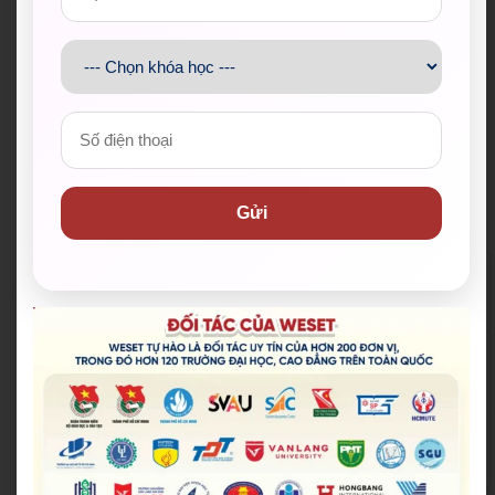
Gửi
Đoàn Thanh niên Bộ Giáo d
Hội Sinh viên Việt Na
ục và Đào tạo
m TP.HCM
Trung tâm Hỗ trợ Học sinh,
Thành Đoàn TP.HCM
sinh viên TP.HCM
Hội Liên hiệp Thanh
Thành Đoàn TP. Thủ Đức
niên Việt Nam