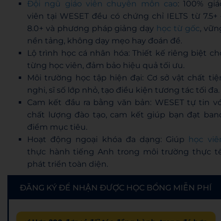
Đội ngũ giáo viên chuyên môn cao
: 100% giá
viên tại WESET đều có chứng chỉ IELTS từ 7.5+ 
8.0+ và phương pháp giảng dạy
học từ gốc
, vữn
nền tảng, không dạy mẹo hay đoán đề.
Lộ trình học cá nhân hóa: Thiết kế riêng biệt ch
từng học viên, đảm bảo hiệu quả tối ưu.
Môi trường học tập hiện đại: Cơ sở vật chất tiệ
nghi, sĩ số lớp nhỏ, tạo điều kiện tương tác tối đa.
Cam kết đầu ra bằng văn bản: WESET tự tin vớ
chất lượng đào tạo, cam kết giúp bạn đạt ban
điểm mục tiêu.
Hoạt động ngoại khóa đa dạng: Giúp
học viê
thực hành tiếng Anh trong môi trường thực tế
phát triển toàn diện.
ĐĂNG KÝ ĐỂ NHẬN ĐƯỢC HỌC BỔNG MIỄN PHÍ