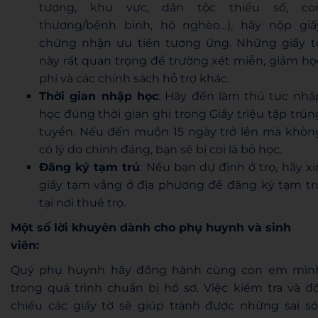
tượng, khu vực, dân tộc thiểu số, co
thương/bệnh binh, hộ nghèo…), hãy nộp giấ
chứng nhận ưu tiên tương ứng. Những giấy t
này rất quan trọng để trường xét miễn, giảm họ
phí và các chính sách hỗ trợ khác.
Thời gian nhập học
: Hãy đến làm thủ tục nhậ
học đúng thời gian ghi trong Giấy triệu tập trún
tuyển. Nếu đến muộn 15 ngày trở lên mà khôn
có lý do chính đáng, bạn sẽ bị coi là bỏ học.
Đăng ký tạm trú
: Nếu bạn dự định ở trọ, hãy xi
giấy tạm vắng ở địa phương để đăng ký tạm tr
tại nơi thuê trọ.
Một số lời khuyên dành cho phụ huynh và sinh
viên:
Quý phụ huynh hãy đồng hành cùng con em mìn
trong quá trình chuẩn bị hồ sơ. Việc kiểm tra và đố
chiếu các giấy tờ sẽ giúp tránh được những sai só