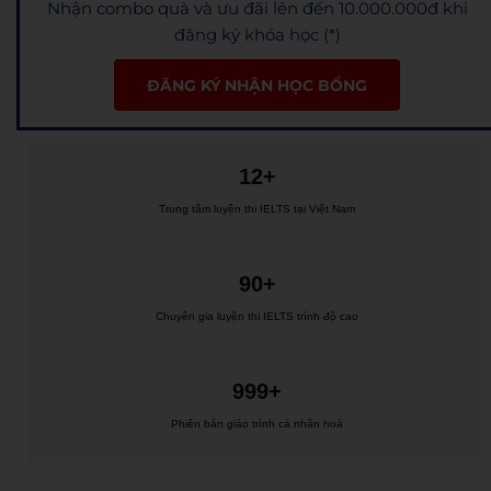
Nhận combo quà và ưu đãi lên đến 10.000.000đ khi
đăng ký khóa học (*)
ĐĂNG KÝ NHẬN HỌC BỔNG
12+
Trung tâm luyện thi IELTS tại Việt Nam
90+
Chuyên gia luyện thi IELTS trình độ cao
999+
Phiên bản giáo trình cá nhân hoá