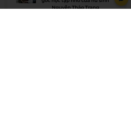
góc học tập nhỏ của nữ sinh
Nguyễn Thảo Trang
21/07/2026
Người phụ nữ giữ trọn lời hẹn
gần 60 năm được công nhận là
vợ liệt sĩ
20/07/2026
© BẢN QUYỀN THUỘC VỀ
WESET ENGLISH CENTER
VỀ CHÚNG TÔI
WESET ENGLISH CENTER là trung tâm Anh ngữ áp