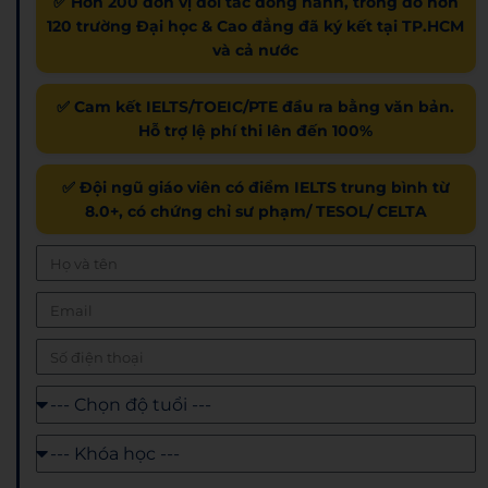
✅ Hơn 200 đơn vị đối tác đồng hành, trong đó hơn
120 trường Đại học & Cao đẳng đã ký kết tại TP.HCM
và cả nước
✅ Cam kết IELTS/TOEIC/PTE đầu ra bằng văn bản.
Hỗ trợ lệ phí thi lên đến 100%
✅ Đội ngũ giáo viên có điểm IELTS trung bình từ
8.0+, có chứng chỉ sư phạm/ TESOL/ CELTA