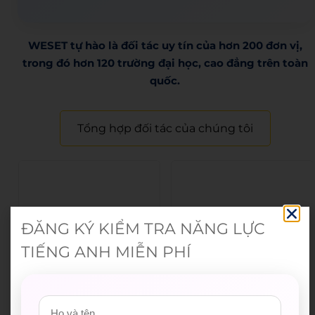
WESET tự hào là đối tác uy tín của hơn 200 đơn vị,
trong đó hơn 120 trường đại học, cao đẳng trên toàn
quốc.​
Tổng hợp đối tác của chúng tôi
ĐĂNG KÝ KIỂM TRA NĂNG LỰC
TIẾNG ANH MIỄN PHÍ