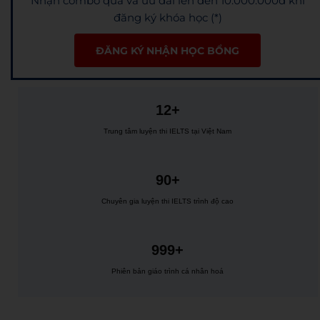
Nhận combo quà và ưu đãi lên đến 10.000.000đ khi
đăng ký khóa học (*)
ĐĂNG KÝ NHẬN HỌC BỔNG
12+
Trung tâm luyện thi IELTS tại Việt Nam
90+
Chuyên gia luyện thi IELTS trình độ cao
999+
Phiên bản giáo trình cá nhân hoá