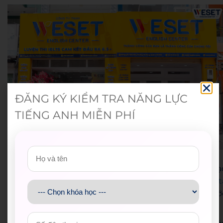
ĐĂNG KÝ KIỂM TRA NĂNG LỰC
TIẾNG ANH MIỄN PHÍ
WESET English Center
Với nhiều năm kinh nghiệm trong lĩnh vực đào tạ
tiếng Anh và luyện thi IELTS, WESET tự hào là
trung t
m IELTS
uy tín giúp hàng ngàn học viên đạt được ướ
mơ du học, định cư và phát triển sự nghiệp: