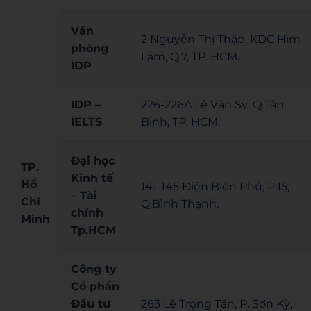
Văn
2 Nguyễn Thị Thập, KDC Him
phòng
Lam, Q.7, TP. HCM.
IDP
IDP –
226-226A Lê Văn Sỹ, Q.Tân
IELTS
Bình, TP. HCM.
Đại học
TP.
Kinh tế
Hồ
141-145 Điện Biên Phủ, P.15,
– Tài
Chí
Q.Bình Thạnh.
chính
Minh
Tp.HCM
Công ty
Cổ phần
Đầu tư
263 Lê Trọng Tấn, P. Sơn Kỳ,