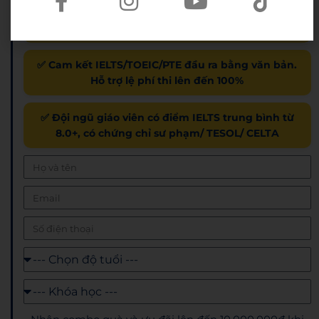
120 trường Đại học & Cao đẳng đã ký kết tại TP.HCM
và cả nước
✅ Cam kết IELTS/TOEIC/PTE đầu ra bằng văn bản.
Hỗ trợ lệ phí thi lên đến 100%
✅ Đội ngũ giáo viên có điểm IELTS trung bình từ
8.0+, có chứng chỉ sư phạm/ TESOL/ CELTA