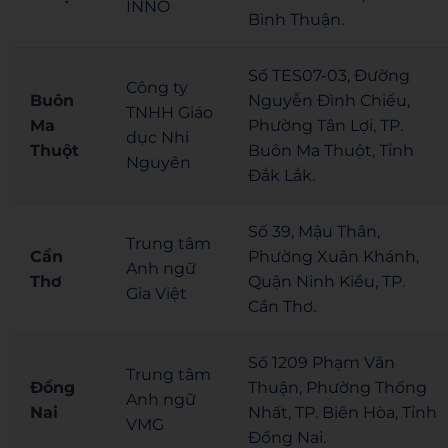
INNO
Bình Thuận.
Số TES07-03, Đường
Công ty
Buôn
Nguyễn Đình Chiểu,
TNHH Giáo
Ma
Phường Tân Lợi, TP.
dục Nhi
Thuột
Buôn Ma Thuột, Tỉnh
Nguyên
Đắk Lắk.
Số 39, Mậu Thân,
Trung tâm
Cần
Phường Xuân Khánh,
Anh ngữ
Thơ
Quận Ninh Kiều, TP.
Gia Việt
Cần Thơ.
Số 1209 Phạm Văn
Trung tâm
Đồng
Thuận, Phường Thống
Anh ngữ
Nai
Nhất, TP. Biên Hòa, Tỉnh
VMG
Đồng Nai.