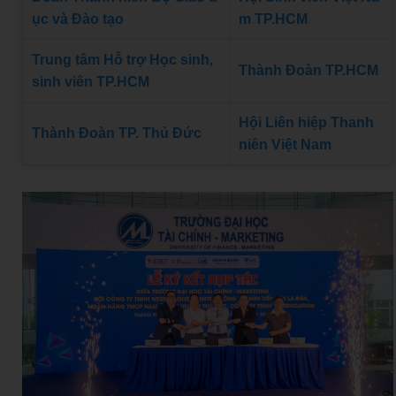
ục và Đào tạo
m TP.HCM
Trung tâm Hỗ trợ Học sinh,
Thành Đoàn TP.HCM
sinh viên TP.HCM
Hội Liên hiệp Thanh
Thành Đoàn TP. Thủ Đức
niên Việt Nam