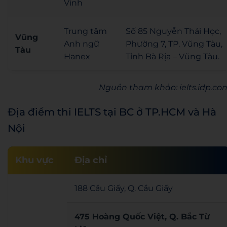
Vinh
Trung tâm
Số 85 Nguyễn Thái Học,
Vũng
Anh ngữ
Phường 7, TP. Vũng Tàu,
Tàu
Hanex
Tỉnh Bà Rịa – Vũng Tàu.
Nguồn tham khảo: ielts.idp.co
Địa điểm thi IELTS tại BC ở TP.HCM và Hà
Nội
Khu vực
Địa chỉ
188 Cầu Giấy, Q. Cầu Giấy
475 Hoàng Quốc Việt, Q. Bắc Từ