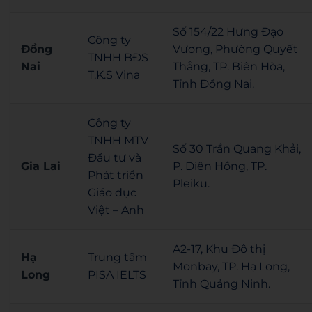
Số 154/22 Hưng Đạo
Công ty
Đồng
Vương, Phường Quyết
TNHH BĐS
Nai
Thắng, TP. Biên Hòa,
T.K.S Vina
Tỉnh Đồng Nai.
Công ty
TNHH MTV
Số 30 Trần Quang Khải,
Đầu tư và
Gia Lai
P. Diên Hồng, TP.
Phát triển
Pleiku.
Giáo dục
Việt – Anh
A2-17, Khu Đô thị
Hạ
Trung tâm
Monbay, TP. Hạ Long,
Long
PISA IELTS
Tỉnh Quảng Ninh.