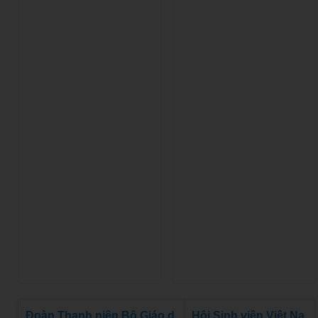
Đoàn Thanh niên Bộ Giáo d
Hội Sinh viên Việt Na