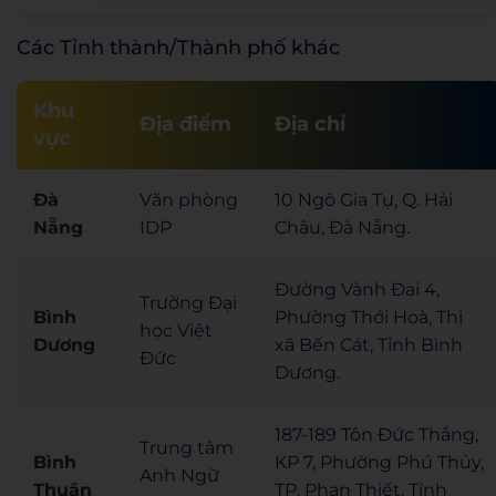
Các Tỉnh thành/Thành phố khác
Khu
Địa điểm
Địa chỉ
vực
Đà
Văn phòng
10 Ngô Gia Tự, Q. Hải
Nẵng
IDP
Châu, Đà Nẵng.
Đường Vành Đai 4,
Trường Đại
Bình
Phường Thới Hoà, Thị
học Việt
Dương
xã Bến Cát, Tỉnh Bình
Đức
Dương.
187-189 Tôn Đức Thắng,
Trung tâm
Bình
KP 7, Phường Phú Thủy,
Anh Ngữ
Thuận
TP. Phan Thiết, Tỉnh