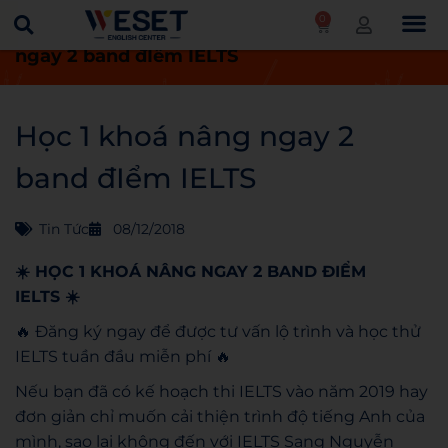
0
Trang chủ
Tin tức
Học 1 khoá nâng
ngay 2 band đIểm IELTS
Học 1 khoá nâng ngay 2
band đIểm IELTS
Tin Tức
08/12/2018
☀️
HỌC 1 KHOÁ NÂNG NGAY 2 BAND ĐIỂM
IELTS
☀️
🔥
Đăng ký
ngay để được tư vấn lộ trình và học thử
IELTS tuần đầu miễn phí
🔥
Nếu bạn đã có kế hoạch thi IELTS vào năm 2019 hay
đơn giản chỉ muốn cải thiện trình độ tiếng Anh của
mình, sao lại không đến với IELTS Sang Nguyễn