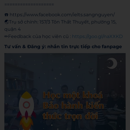
===================
☎️ https://www.facebook.com/ielts.sangnguyen/
🌏
Trụ sở chính: 157/3 Tôn Thất Thuyết, phường 15,
quận 4
✏
Feedback của học viên cũ :
https://goo.gl/naXXKD
Tư vấn & Đăng ý: nhắn tin trực tiếp cho fanpage