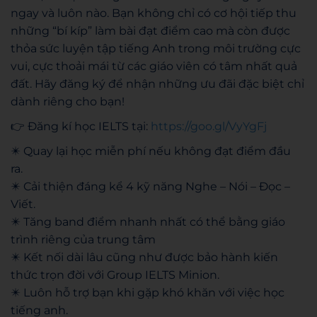
ngay và luôn nào. Bạn không chỉ có cơ hội tiếp thu
những “bí kíp” làm bài đạt điểm cao mà còn được
thỏa sức luyện tập tiếng Anh trong môi trường cực
vui, cực thoải mái từ các giáo viên có tâm nhất quả
đất. Hãy đăng ký để nhận những ưu đãi đặc biệt chỉ
dành riêng cho bạn!
👉
Đăng kí học IELTS tại:
https://goo.gl/VyYgFj
✴️
Quay lại học miễn phí nếu không đạt điểm đầu
ra.
✴️
Cải thiện đáng kể 4 kỹ năng Nghe – Nói – Đọc –
Viết.
✴️
Tăng band điểm nhanh nhất có thể bằng giáo
trình riêng của trung tâm
✴️
Kết nối dài lâu cũng như được bảo hành kiến
thức trọn đời với Group IELTS Minion.
✴️
Luôn hỗ trợ bạn khi gặp khó khăn với việc học
tiếng anh.