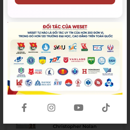
Bài viết mới nhất
Spider-Man: Brand New Day – Bộ
phim được kỳ vọng đưa MCU trở
lại thời kỳ đỉnh cao
04/08/2026
The Odyssey lập kỷ lục doanh
thu mở màn trong sự nghiệp
Christopher Nolan