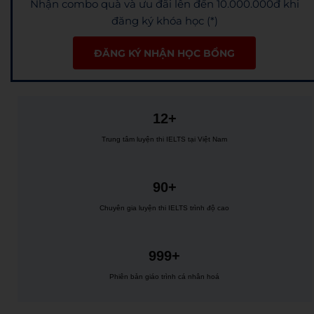
Nhận combo quà và ưu đãi lên đến 10.000.000đ khi
đăng ký khóa học (*)
ĐĂNG KÝ NHẬN HỌC BỔNG
12+
Trung tâm luyện thi IELTS tại Việt Nam
90+
Chuyên gia luyện thi IELTS trình độ cao
999+
Phiên bản giáo trình cá nhân hoá