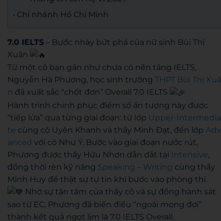
Chi nhánh Hồ Chí Minh
7.0 IELTS
– Bước nhảy bứt phá của nữ sinh Bùi Thị
Xuân
Từ một cô bạn gần như chưa có nền tảng IELTS,
Nguyễn Hà Phương, học sinh trường
THPT Bùi Thị Xu
n
đã xuất sắc “chốt đơn” Overall 7.0 IELTS
Hành trình chinh phục điểm số ấn tượng này được
“tiếp lửa” qua từng giai đoạn: từ lớp
Upper-Intermedia
te
cùng cô Uyên Khanh và thầy Minh Đạt, đến lớp
Adv
anced
với cô Như Ý. Bước vào giai đoạn nước rút,
Phương được thầy Hữu Nhơn dẫn dắt tại
Intensive
,
đồng thời rèn kỹ năng
Speaking – Writing
cùng thầy
Minh Huy để thật sự tự tin khi bước vào phòng thi.
Nhờ sự tận tâm của thầy cô và sự đồng hành sát
sao từ EC, Phương đã biến điều “ngoài mong đợi”
thành kết quả ngọt lịm là 7.0 IELTS Overall.