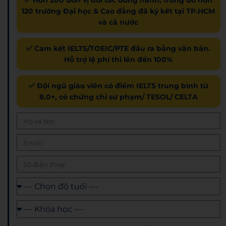
✅ Hơn 200 đơn vị đối tác đồng hành, trong đó hơn
120 trường Đại học & Cao đẳng đã ký kết tại TP.HCM
và cả nước
✅ Cam kết IELTS/TOEIC/PTE đầu ra bằng văn bản.
Hỗ trợ lệ phí thi lên đến 100%
✅ Đội ngũ giáo viên có điểm IELTS trung bình từ
8.0+, có chứng chỉ sư phạm/ TESOL/ CELTA