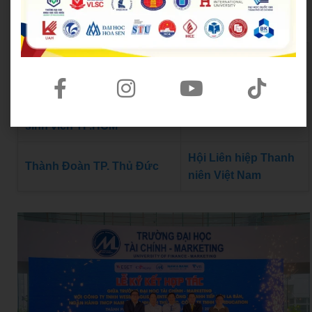
Đoàn Thanh niên Bộ Giáo d
Hội Sinh viên Việt Na
ục và Đào tạo
m TP.HCM
Trung tâm Hỗ trợ Học sinh,
Thành Đoàn TP.HCM
sinh viên TP.HCM
Hội Liên hiệp Thanh
Thành Đoàn TP. Thủ Đức
niên Việt Nam