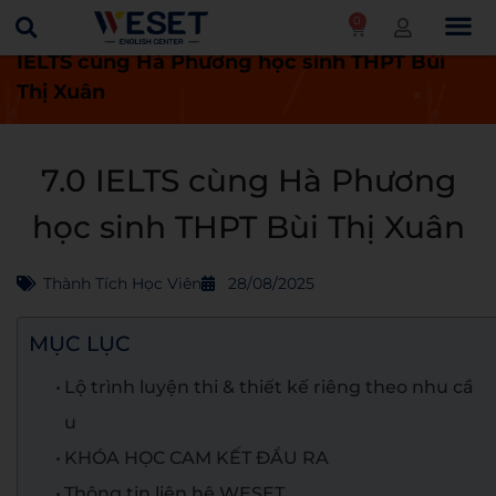
0
Trang chủ
Thành tích học viên
7.0
IELTS cùng Hà Phương học sinh THPT Bùi
Thị Xuân
7.0 IELTS cùng Hà Phương
học sinh THPT Bùi Thị Xuân
Thành Tích Học Viên
28/08/2025
MỤC LỤC
Lộ trình luyện thi & thiết kế riêng theo nhu cầ
u
KHÓA HỌC CAM KẾT ĐẦU RA
Thông tin liên hệ WESET