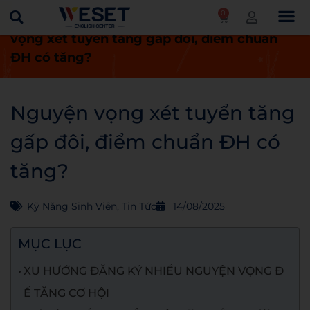
0
Trang chủ
Kỹ năng sinh viên
Nguyện
vọng xét tuyển tăng gấp đôi, điểm chuẩn
ĐH có tăng?
Nguyện vọng xét tuyển tăng
gấp đôi, điểm chuẩn ĐH có
tăng?
Kỹ Năng Sinh Viên
,
Tin Tức
14/08/2025
MỤC LỤC
XU HƯỚNG ĐĂNG KÝ NHIỀU NGUYỆN VỌNG Đ
Ể TĂNG CƠ HỘI