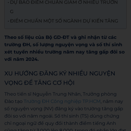
DỰ BÁO ĐIỂM CHUẨN GIẢM Ở NHIỀU TRƯỜN
G
ĐIỂM CHUẨN MỘT SỐ NGÀNH DỰ KIẾN TĂNG
Theo số liệu của Bộ GD-ĐT và ghi nhận từ các
trường ĐH, số lượng nguyện vọng và số thí sinh
xét tuyển nhiều trường năm nay tăng gấp đôi so
với năm 2024.
XU HƯỚNG ĐĂNG KÝ NHIỀU NGUYỆN
VỌNG ĐỂ TĂNG CƠ HỘI
Theo tiến sĩ Nguyễn Trung Nhân, Trưởng phòng
Đào tạo
Trường ĐH Công nghiệp TP.HCM
, năm nay
số nguyện vọng (NV) đăng ký vào trường tăng gấp
đôi so với năm ngoái. Số thí sinh (TS) dùng chứng
chỉ ngoại ngữ để quy đổi thành điểm tiếng Anh
cũng tăng từ 3.000 lên 8.000, trong đó phần lớn đạt