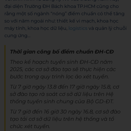
đại diện Trường ĐH Bách khoa TP.HCM cũng cho
rằng một số ngành “nóng” điểm chuẩn có thể tăng
so với năm ngoái như: thiết kế vi mạch, khoa học
máy tính, khoa học dữ liệu,
logistics
và quản lý chuỗi
cung ứng…
Thời gian công bố điểm chuẩn ĐH-CĐ
Theo kế hoạch tuyển sinh ĐH-CĐ năm
2025, các cơ sở đào tạo sẽ thực hiện các
bước trong quy trình lọc ảo xét tuyển.
Từ 7 giờ ngày 13.8 đến 17 giờ ngày 15.8, cơ
sở đào tạo rà soát cơ sở dữ liệu trên Hệ
thống tuyển sinh chung của Bộ GD-ĐT.
Từ 7 giờ đến 16 giờ 30 ngày 16.8, cơ sở đào
tạo tải cơ sở dữ liệu trên hệ thống và tổ
chức xét tuyển.