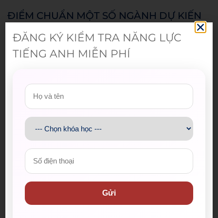
ĐIỂM CHUẨN MỘT SỐ NGÀNH DỰ KIẾN
TĂNG
ĐĂNG KÝ KIỂM TRA NĂNG LỰC
Dù xu hướng điểm chuẩn chung dự báo giảm
TIẾNG ANH MIỄN PHÍ
nhưng một số ngành thu hút TS có khả năng điểm
chuẩn giữ nguyên hoặc tăng so với năm ngoái.
Tiến sĩ Nguyễn Trung Nhân cho rằng với các dữ liệu
hiện có, điểm chuẩn ngành luật và một số ngành
“nóng” thuộc lĩnh vực công nghệ của Trường ĐH
Công nghiệp TP.HCM có thể giữ nguyên hoặc tăng
nhẹ như: kỹ thuật máy tính, công nghệ kỹ thuật ô
tô, cơ điện tử. Ở phương thức xét kết quả đánh giá
năng lực của ĐH Quốc gia TP.HCM và xét học bạ,
điểm chuẩn nhiều khả năng tăng. Nhìn vào phổ
điểm kỳ thi đánh giá năng lực năm nay có khoảng
Gửi
40% trong số gần 153.000 TS dự thi đạt mức khá
(700/1.200 điểm trở lên).