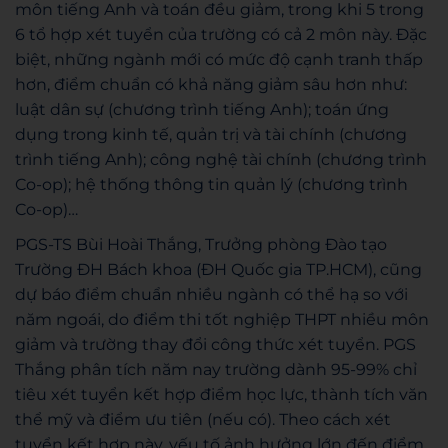
môn tiếng Anh và toán đều giảm, trong khi 5 trong
6 tổ hợp xét tuyển của trường có cả 2 môn này. Đặc
biệt, những ngành mới có mức độ cạnh tranh thấp
hơn, điểm chuẩn có khả năng giảm sâu hơn như:
luật dân sự (chương trình tiếng Anh); toán ứng
dụng trong kinh tế, quản trị và tài chính (chương
trình tiếng Anh); công nghệ tài chính (chương trình
Co-op); hệ thống thông tin quản lý (chương trình
Co-op)…
PGS-TS Bùi Hoài Thắng, Trưởng phòng Đào tạo
Trường ĐH Bách khoa (ĐH Quốc gia TP.HCM), cũng
dự báo điểm chuẩn nhiều ngành có thể hạ so với
năm ngoái, do điểm thi tốt nghiệp THPT nhiều môn
giảm và trường thay đổi công thức xét tuyển. PGS
Thắng phân tích năm nay trường dành 95-99% chỉ
tiêu xét tuyển kết hợp điểm học lực, thành tích văn
thể mỹ và điểm ưu tiên (nếu có). Theo cách xét
tuyển kết hợp này, yếu tố ảnh hưởng lớn đến điểm