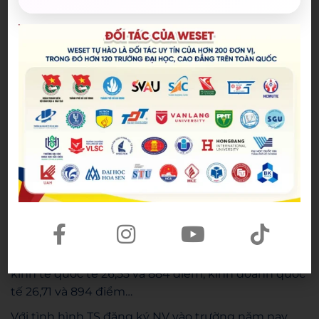
“Do đó, những ngành năm ngoái lấy điểm chuẩn
700-850 thì năm nay sẽ tăng vài chục điểm, vì vùng
điểm này có đông TS, cạnh tranh cao hơn. Điểm
chuẩn từ xét học bạ có xu hướng tương tự, bởi
trường bỏ ưu tiên xét thẳng với học sinh chuyên,
mà chuyển sang cộng 1-3 điểm”, tiến sĩ Nhân dự
đoán thêm.
Tương tự, đại diện Trường ĐH Kinh tế-Luật dự báo
điểm chuẩn một số ngành “hút” TS có thể giữ ổn
định hoặc tăng – giảm nhẹ so với năm ngoái. Năm
2024, điểm chuẩn ngành thương mại điện tử ở mức
27,44 (điểm thi tốt nghiệp THPT) và 945 (điểm đánh
giá năng lực); hệ thống thông tin quản lý 26,33 và
896 điểm; luật thương mại quốc tế 26,9 và 861 điểm;
kinh tế quốc tế 26,55 và 884 điểm; kinh doanh quốc
tế 26,71 và 894 điểm…
Với tình hình TS đăng ký NV vào trường năm nay,