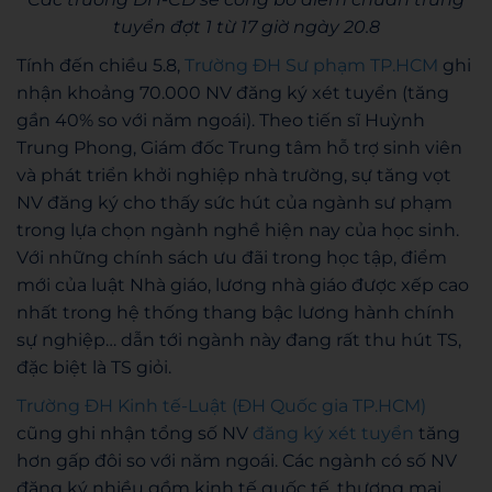
tuyển đợt 1 từ 17 giờ ngày 20.8
Tính đến chiều 5.8,
Trường ĐH Sư phạm TP.HCM
ghi
nhận khoảng 70.000 NV đăng ký xét tuyển (tăng
gần 40% so với năm ngoái). Theo tiến sĩ Huỳnh
Trung Phong, Giám đốc Trung tâm hỗ trợ sinh viên
và phát triển khởi nghiệp nhà trường, sự tăng vọt
NV đăng ký cho thấy sức hút của ngành sư phạm
trong lựa chọn ngành nghề hiện nay của học sinh.
Với những chính sách ưu đãi trong học tập, điểm
mới của luật Nhà giáo, lương nhà giáo được xếp cao
nhất trong hệ thống thang bậc lương hành chính
sự nghiệp… dẫn tới ngành này đang rất thu hút TS,
đặc biệt là TS giỏi.
Trường ĐH Kinh tế-Luật (ĐH Quốc gia TP.HCM)
cũng ghi nhận tổng số NV
đăng ký xét tuyển
tăng
hơn gấp đôi so với năm ngoái. Các ngành có số NV
đăng ký nhiều gồm kinh tế quốc tế, thương mại