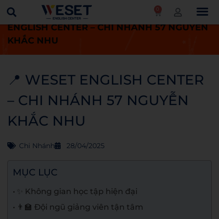
0
Trang chủ
Chi nhánh
📍 WESET
ENGLISH CENTER – CHI NHÁNH 57 NGUYỄN
KHẮC NHU
📍 WESET ENGLISH CENTER
– CHI NHÁNH 57 NGUYỄN
KHẮC NHU
Chi Nhánh
28/04/2025
MỤC LỤC
✨ Không gian học tập hiện đại
👨‍🏫 Đội ngũ giảng viên tận tâm