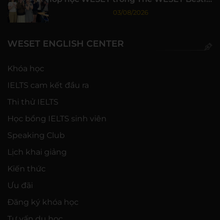
tập 3
03/08/2026
WESET ENGLISH CENTER
Khóa học
IELTS cam kết đầu ra
Thi thử IELTS
Học bổng IELTS sinh viên
Speaking Club
Lịch khai giảng
Kiến thức
Ưu đãi
Đăng ký khóa học
Tư vấn du học