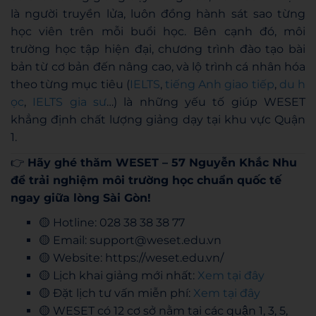
là người truyền lửa, luôn đồng hành sát sao từng
học viên trên mỗi buổi học. Bên cạnh đó, môi
trường học tập hiện đại, chương trình đào tạo bài
bản từ cơ bản đến nâng cao, và lộ trình cá nhân hóa
theo từng mục tiêu (
IELTS
,
tiếng Anh giao tiếp
,
du h
ọc
,
IELTS gia sư
…) là những yếu tố giúp WESET
khẳng định chất lượng giảng dạy tại khu vực Quận
1.
👉
Hãy ghé thăm WESET – 57 Nguyễn Khắc Nhu
để trải nghiệm môi trường học chuẩn quốc tế
ngay giữa lòng Sài Gòn!
🟡 Hotline: 028 38 38 38 77
🟡 Email: support@weset.edu.vn
🟡 Website: https://weset.edu.vn/
🟡 Lịch khai giảng mới nhất:
Xem tại đây
🟡 Đặt lịch tư vấn miễn phí:
Xem tại đây
🟡 WESET có 12 cơ sở nằm tại các quận 1, 3, 5,