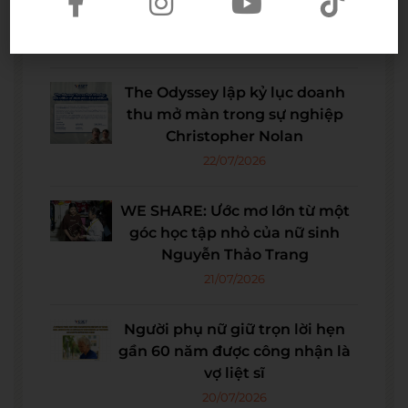
lại thời kỳ đỉnh cao
04/08/2026
The Odyssey lập kỷ lục doanh
thu mở màn trong sự nghiệp
Christopher Nolan
22/07/2026
WE SHARE: Ước mơ lớn từ một
góc học tập nhỏ của nữ sinh
Nguyễn Thảo Trang
21/07/2026
Người phụ nữ giữ trọn lời hẹn
gần 60 năm được công nhận là
vợ liệt sĩ
20/07/2026