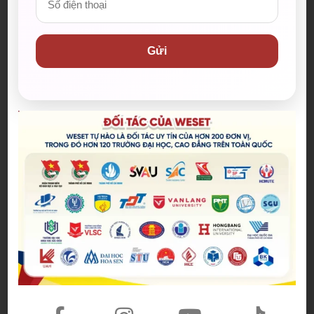
Gửi
Bài viết mới nhất
Spider-Man: Brand New Day – Bộ
phim được kỳ vọng đưa MCU trở