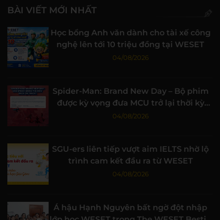
BÀI VIẾT MỚI NHẤT
Học bổng Anh văn dành cho tài xế công
nghệ lên tới 10 triệu đồng tại WESET
04/08/2026
Spider-Man: Brand New Day – Bộ phim
được kỳ vọng đưa MCU trở lại thời kỳ
đỉnh cao
04/08/2026
SGU-ers liên tiếp vượt aim IELTS nhờ lộ
trình cam kết đầu ra từ WESET
04/08/2026
Á hậu Hạnh Nguyên bất ngờ đột nhập
lớp học WESET trong The WESET Bestie