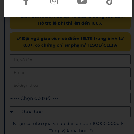
và cả nước
✅ Cam kết IELTS/TOEIC/PTE đầu ra bằng văn bản.
Hỗ trợ lệ phí thi lên đến 100%
✅ Đội ngũ giáo viên có điểm IELTS trung bình từ
8.0+, có chứng chỉ sư phạm/ TESOL/ CELTA
Nhận combo quà và ưu đãi lên đến 10.000.000đ khi
đăng ký khóa học (*)