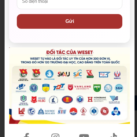
Hệ thống Learning Portal – cổng thông tin học
Gửi
viên giúp học viện ôn luyện, cập nhật tin tức học
tập nhanh chóng, hiệu quả.
Số giờ học cao nhất thị trường, đến 72 giờ/khoá.
Hoạt động ngoại khóa đa dạng:
Giúp
học viên
thực hành tiếng Anh trong môi trường thực tế,
phát triển toàn diện.
ĐĂNG KÝ ĐỂ NHẬN ĐƯỢC HỌC BỔNG MIỄN PHÍ
✅ Hơn 200 đơn vị đối tác đồng hành, trong đó hơn
120 trường Đại học & Cao đẳng đã ký kết tại TP.HCM