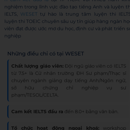
nghiệm trong lĩnh vực đào tạo tiếng Anh và luyện th
IELTS,
WESET
tự hào là trung tâm luyện thi IELTS
luyện thi TOEIC chuyên sâu uy tín giúp hàng ngàn họ
viên đạt được ước mơ du học, định cư và phát triển s
nghiệp
Những điều chỉ có tại WESET
Chất lượng giáo viên:
Đội ngũ giáo viên có IELTS
từ 7.5+ là Cử nhân trường ĐH Sư phạm/Thạc sĩ
chuyên ngành giảng dạy tiếng Anh/Ngôn ngữ,
sở hữu chứng chỉ nghiệp vụ sư
phạm/TESOL/CELTA.
Cam kết IELTS đầu ra
đến 8.0+ bằng văn bản.
Tổ chức hoạt động ngoại khoá:
workshop