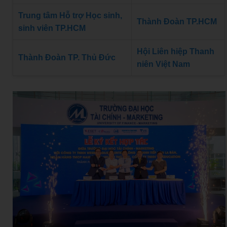
Trung tâm Hỗ trợ Học sinh,
Thành Đoàn TP.HCM
sinh viên TP.HCM
Hội Liên hiệp Thanh
Thành Đoàn TP. Thủ Đức
niên Việt Nam