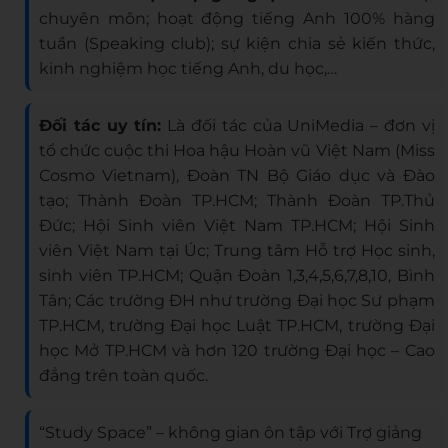
chuyên môn; hoạt động tiếng Anh 100% hàng
tuần (Speaking club); sự kiện chia sẻ kiến thức,
kinh nghiệm học tiếng Anh, du học,…
Đối tác uy tín:
Là đối tác của UniMedia – đơn vị
tổ chức cuộc thi Hoa hậu Hoàn vũ Việt Nam (Miss
Cosmo Vietnam), Đoàn TN Bộ Giáo dục và Đào
tạo; Thành Đoàn TP.HCM; Thành Đoàn TP.Thủ
Đức; Hội Sinh viên Việt Nam TP.HCM; Hội Sinh
viên Việt Nam tại Úc; Trung tâm Hỗ trợ Học sinh,
sinh viên TP.HCM; Quận Đoàn 1,3,4,5,6,7,8,10, Bình
Tân; Các trường ĐH như trường Đại học Sư phạm
TP.HCM, trường Đại học Luật TP.HCM, trường Đại
học Mở TP.HCM và hơn 120 trường Đại học – Cao
đẳng trên toàn quốc.
“Study Space” – không gian ôn tập với Trợ giảng