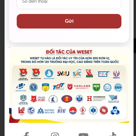
Hoạt động ngoại khóa đa dạng:
Giúp
học viên
thực hành tiếng Anh trong môi trường thực tế,
Gửi
phát triển toàn diện.
ĐĂNG KÝ ĐỂ NHẬN ĐƯỢC HỌC BỔNG MIỄN PHÍ
✅ Hơn 200 đơn vị đối tác đồng hành, trong đó hơn
120 trường Đại học & Cao đẳng đã ký kết tại TP.HCM
và cả nước
✅ Cam kết IELTS/TOEIC/PTE đầu ra bằng văn bản.
Hỗ trợ lệ phí thi lên đến 100%
✅ Đội ngũ giáo viên có điểm IELTS trung bình từ
8.0+, có chứng chỉ sư phạm/ TESOL/ CELTA