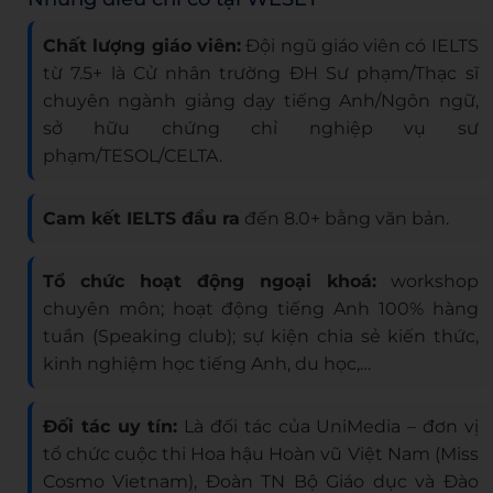
Chất lượng giáo viên:
Đội ngũ giáo viên có IELTS
từ 7.5+ là Cử nhân trường ĐH Sư phạm/Thạc sĩ
chuyên ngành giảng dạy tiếng Anh/Ngôn ngữ,
sở hữu chứng chỉ nghiệp vụ sư
phạm/TESOL/CELTA.
Cam kết IELTS đầu ra
đến 8.0+ bằng văn bản.
Tổ chức hoạt động ngoại khoá:
workshop
chuyên môn; hoạt động tiếng Anh 100% hàng
tuần (Speaking club); sự kiện chia sẻ kiến thức,
kinh nghiệm học tiếng Anh, du học,…
Đối tác uy tín:
Là đối tác của UniMedia – đơn vị
tổ chức cuộc thi Hoa hậu Hoàn vũ Việt Nam (Miss
Cosmo Vietnam), Đoàn TN Bộ Giáo dục và Đào