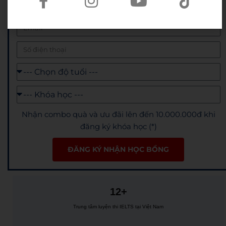
Nhận combo quà và ưu đãi lên đến 10.000.000đ khi
đăng ký khóa học (*)
ĐĂNG KÝ NHẬN HỌC BỔNG
12+
Trung tâm luyện thi IELTS tại Việt Nam