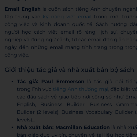
Email English
là cuốn sách tiếng Anh chuyên ngàn
tập trung vào
kỹ năng viết email
trong môi trườn
công việc và kinh doanh quốc tế. Sách hướng dẫ
người học cách viết email rõ ràng, lịch sự, chuyê
nghiệp và đúng ngữ cảnh, từ các email đơn giản hằn
ngày đến những email mang tính trang trọng tron
công việc.
Giới thiệu tác giả và nhà xuất bản bộ sách
Tác giả:
Paul Emmerson
là tác giả nổi tiến
trong lĩnh vực
tiếng Anh thương mại
, đặc biệt vớ
các đầu sách về giao tiếp nơi công sở như Emai
English, Business Builder, Business Gramma
Builder (2 levels), Business Vocabulary Builder (
levels)…
Nhà xuất bản:
Macmillan Education
là nhà xuấ
bản giáo dục uy tín, chuyên về tài liệu học tiến