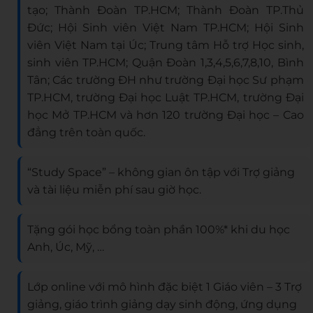
tạo; Thành Đoàn TP.HCM; Thành Đoàn TP.Thủ
Đức; Hội Sinh viên Việt Nam TP.HCM; Hội Sinh
viên Việt Nam tại Úc; Trung tâm Hỗ trợ Học sinh,
sinh viên TP.HCM; Quận Đoàn 1,3,4,5,6,7,8,10, Bình
Tân; Các trường ĐH như trường Đại học Sư phạm
TP.HCM, trường Đại học Luật TP.HCM, trường Đại
học Mở TP.HCM và hơn 120 trường Đại học – Cao
đẳng trên toàn quốc.
“Study Space” – không gian ôn tập với Trợ giảng
và tài liệu miễn phí sau giờ học.
Tặng gói học bổng toàn phần 100%* khi du học
Anh, Úc, Mỹ, …
Lớp online với mô hình đặc biệt 1 Giáo viên – 3 Trợ
giảng, giáo trình giảng dạy sinh động, ứng dụng