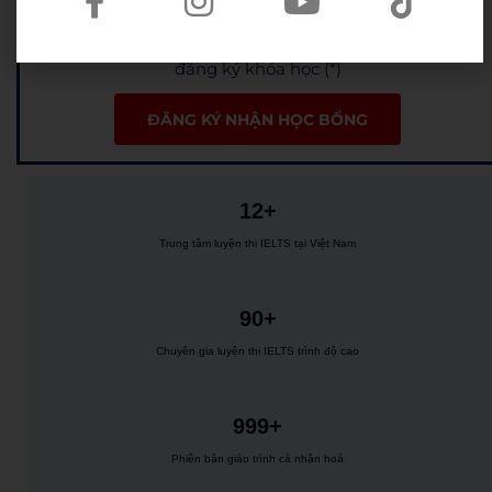
Nhận combo quà và ưu đãi lên đến 10.000.000đ khi
đăng ký khóa học (*)
ĐĂNG KÝ NHẬN HỌC BỔNG
12+
Trung tâm luyện thi IELTS tại Việt Nam
90+
Chuyên gia luyện thi IELTS trình độ cao
999+
Phiên bản giáo trình cá nhân hoá