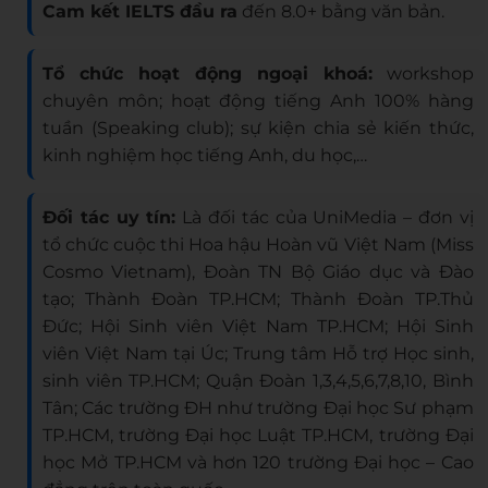
Cam kết IELTS đầu ra
đến 8.0+ bằng văn bản.
Tổ chức hoạt động ngoại khoá:
workshop
chuyên môn; hoạt động tiếng Anh 100% hàng
tuần (Speaking club); sự kiện chia sẻ kiến thức,
kinh nghiệm học tiếng Anh, du học,…
Đối tác uy tín:
Là đối tác của UniMedia – đơn vị
tổ chức cuộc thi Hoa hậu Hoàn vũ Việt Nam (Miss
Cosmo Vietnam), Đoàn TN Bộ Giáo dục và Đào
tạo; Thành Đoàn TP.HCM; Thành Đoàn TP.Thủ
Đức; Hội Sinh viên Việt Nam TP.HCM; Hội Sinh
viên Việt Nam tại Úc; Trung tâm Hỗ trợ Học sinh,
sinh viên TP.HCM; Quận Đoàn 1,3,4,5,6,7,8,10, Bình
Tân; Các trường ĐH như trường Đại học Sư phạm
TP.HCM, trường Đại học Luật TP.HCM, trường Đại
học Mở TP.HCM và hơn 120 trường Đại học – Cao