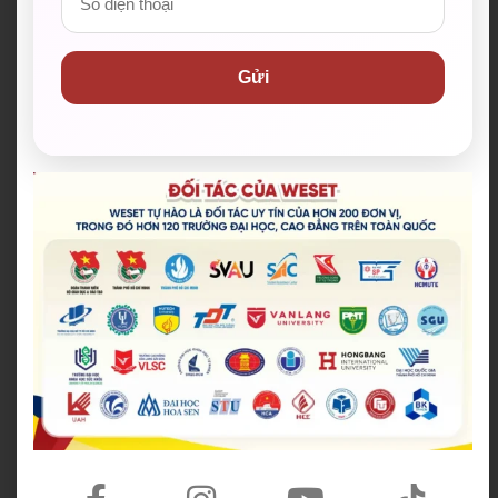
✅ Hơn 200 đơn vị đối tác đồng hành, trong đó hơn
120 trường Đại học & Cao đẳng đã ký kết tại TP.HCM
Gửi
và cả nước
✅ Cam kết IELTS/TOEIC/PTE đầu ra bằng văn bản.
Hỗ trợ lệ phí thi lên đến 100%
✅ Đội ngũ giáo viên có điểm IELTS trung bình từ
8.0+, có chứng chỉ sư phạm/ TESOL/ CELTA