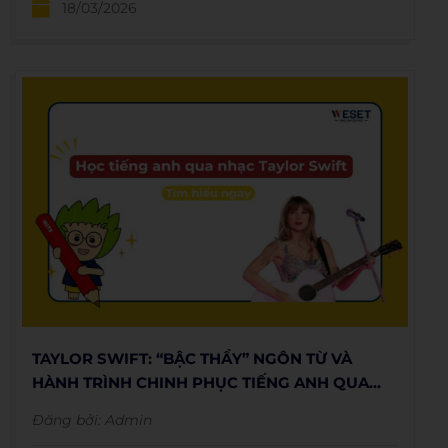
18/03/2026
TAYLOR SWIFT: “BẬC THẦY” NGÔN TỪ VÀ
HÀNH TRÌNH CHINH PHỤC TIẾNG ANH QUA
NHỮNG BẢN HIT TỶ VIEW
Đăng bởi:
Admin