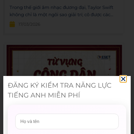
Trong thế giới âm nhạc đương đại, Taylor Swift
không chỉ là một ngôi sao giải trí; cô được các
giáo sư đại học danh tiếng như Harvard hay
17/03/2026
Stanford đưa vào giáo trình giảng dạy như một
hiện tượng về ngôn ngữ học và văn học. Đối với
người học tiếng Anh, âm nhạc của Taylor là một
"mỏ vàng" về từ vựng, cấu trúc ngữ pháp và tư
duy kể chuyện (storytelling).
ĐĂNG KÝ KIỂM TRA NĂNG LỰC
TIẾNG ANH MIỄN PHÍ
TỪ VỰNG TIẾNG ANH CHỦ ĐỀ ĐẠI HỘI & BẦU