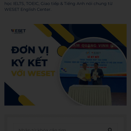
học IELTS, TOEIC, Giao tiếp & Tiếng Anh nói chung từ
WESET English Center.