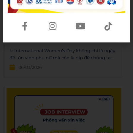
THƯ CHÚC MỪNG NGÀY QUỐC TẾ PHỤ NỮ 8/3
– HAPPY WOMEN’S DAY
Đăng bởi:
Admin
✨ International Women’s Day không chỉ là ngày
để tôn vinh phụ nữ mà còn là dịp để chúng ta
học cách thể hiện sự trân trọng và cảm xúc bằng
06/03/2026
ngôn ngữ. Happy International Women’s Day!