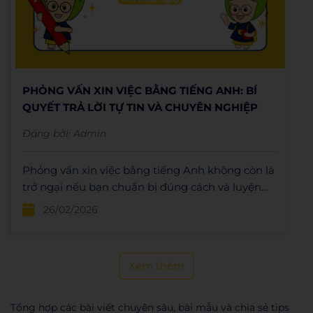
PHỎNG VẤN XIN VIỆC BẰNG TIẾNG ANH: BÍ
QUYẾT TRẢ LỜI TỰ TIN VÀ CHUYÊN NGHIỆP
Đăng bởi:
Admin
Phỏng vấn xin việc bằng tiếng Anh không còn là
trở ngại nếu bạn chuẩn bị đúng cách và luyện
tập thường xuyên. Việc nắm vững các câu hỏi
26/02/2026
phỏng vấn tiếng Anh phổ biến cùng bộ câu trả
lời mẫu sẽ giúp bạn tự tin và nổi bật trước nhà
tuyển dụng.
Xem thêm
Tổng hợp các bài viết chuyên sâu, bài mẫu và chia sẻ tips