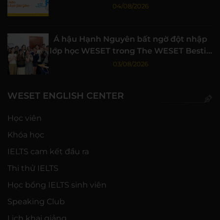
04/08/2026
Á hậu Hạnh Nguyên bất ngờ đột nhập
lớp học WESET trong The WESET Bestie
tập 3
03/08/2026
WESET ENGLISH CENTER
Học viên
Khóa học
IELTS cam kết đầu ra
Thi thử IELTS
Học bổng IELTS sinh viên
Speaking Club
Lịch khai giảng