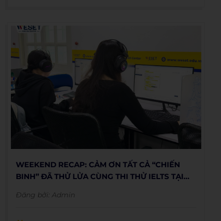
WEEKEND RECAP: CẢM ƠN TẤT CẢ “CHIẾN
BINH” ĐÃ THỬ LỬA CÙNG THI THỬ IELTS TẠI
WESET
Đăng bởi:
Admin