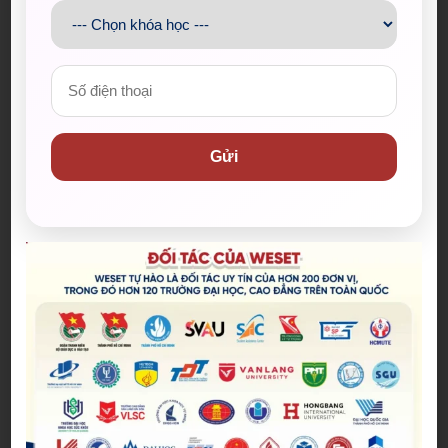
CỬ KHÓA XVI: CẬP NHẬT MỚI NHẤT
Đăng bởi:
Admin
Việc cập nhật từ vựng theo dòng chảy thời sự là
phương pháp học tiếng Anh thông minh và hiệu
quả nhất. Hy vọng bộ từ vựng về Đại hội & Bầu
14/03/2026
Gửi
cử khóa XVI này sẽ giúp ích cho bạn trong quá
trình chinh phục ngôn ngữ.