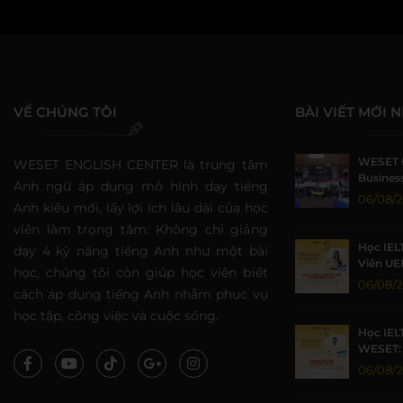
VỀ CHÚNG TÔI
BÀI VIẾT MỚI 
WESET 
WESET ENGLISH CENTER là trung tâm
Business
Anh ngữ áp dụng mô hình dạy tiếng
Sức Sin
06/08/
Anh kiểu mới, lấy lợi ích lâu dài của học
viên làm trọng tâm: Không chỉ giảng
Học IEL
dạy 4 kỹ năng tiếng Anh như một bài
Viên UE
học, chúng tôi còn giúp học viên biết
Nhờ Môi
06/08/
cách áp dụng tiếng Anh nhằm phục vụ
Lượng
học tập, công việc và cuộc sống.
Học IEL
WESET: 
TP.HCM 
06/08/