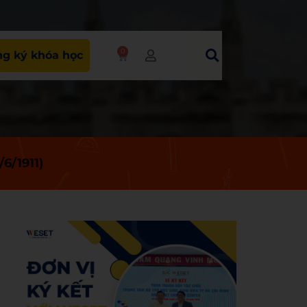
0
g ký khóa học
6/1911)