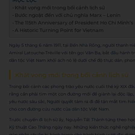
MỤC LỤC
Khát vọng mới trong bối cảnh lịch sử
Bước ngoặt đến với chủ nghĩa Marx – Lenin
The 115th Anniversary of President Ho Chi Minh’
A Historic Turning Point for Vietnam
Ngày 5 tháng 6 năm 1911, tại Bến Nhà Rồng, người thanh ni
Amiral Latouche-Tréville với tên gọi Văn Ba, bắt đầu hành 
dân tộc Việt Nam khỏi ách nô lệ dưới chế độ thực dân, phon
Khát vọng mới trong bối cảnh lịch sử
Trong bối cảnh các phong trào yêu nước cuối thế kỷ XIX đầu
rằng cần phải tìm một con đường mới để giành lại độc lập, 
yêu nước sâu sắc, Người quyết tâm ra đi để tận mắt tìm hiểu
cho con đường cứu nước của dân tộc Việt Nam.
Trước chuyến đi lịch sử ấy, Nguyễn Tất Thành từng theo họ
Kỹ thuật Cao Thắng ngày nay. Những kiến thức nghề nghiệp
góp phần chuẩn bị hành trang cho hành trình vượt đại dươ