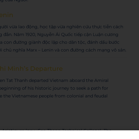
enin
ười vừa lao động, học tập vừa nghiên cứu thực tiễn cách
ng đắn. Năm 1920, Nguyễn Ái Quốc tiếp cận Luận cương
 ra con đường giành độc lập cho dân tộc, đánh dấu bước
ới chủ nghĩa Marx – Lenin và con đường cách mạng vô sản.
Chi Minh’s Departure
yen Tat Thanh departed Vietnam aboard the Amiral
ginning of his historic journey to seek a path for
ate the Vietnamese people from colonial and feudal
s-Asiatiques (now Cao Thang Technical College). The
transoceanic voyage. Over 30 years, he traveled across