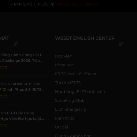
© BẢN QUYỀN THUỘC VỀ
WESET ENGLISH CENTER
NHẤT
WESET ENGLISH CENTER
Đồng Hành Cùng HSU
Học viên
 Challenge 2026, Tiếp
Khóa học
h Viên Khởi Nghiệp
2026
IELTS cam kết đầu ra
Thi thử IELTS
TS 6.5 Tại WESET: Học
F Chinh Phục 6.5 IELTS
Học bổng IELTS sinh viên
 Trường Học Tập Chất
2026
Speaking Club
Lịch khai giảng
TS 7.0 Từ Gốc Cùng
Kiến thức
Học Viên Đại học Luật
Đạt 7.0 IELTS
2026
Ưu đãi
Đăng ký khóa học