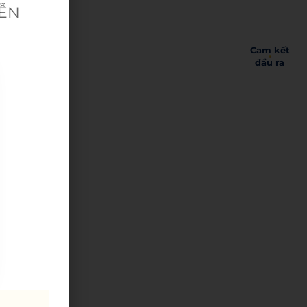
IỄN
Cam kết
đầu ra