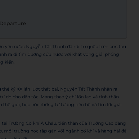
s Departure
ên yêu nước Nguyễn Tất Thành đã rời Tổ quốc trên con tàu
trình ra đi tìm đường cứu nước với khát vọng giải phóng
g kiến.
 thế kỷ XX lần lượt thất bại, Nguyễn Tất Thành nhận ra
tự do cho dân tộc. Mang theo ý chí lớn lao và tinh thần
 thế giới, học hỏi những tư tưởng tiến bộ và tìm lời giải
c tại Trường Cơ khí Á Châu, tiền thân của Trường Cao đẳng
, môi trường học tập gắn với ngành cơ khí và hàng hải đã
ng của Người.