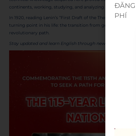
ĐĂNG 
continents, working, studying, and analyzing global revol
PHÍ
In 1920, reading Lenin’s “First Draft of the Theses on the
turning point in his life: the transition from genuine patri
revolutionary path.
Stay updated and learn English through news with WESET: