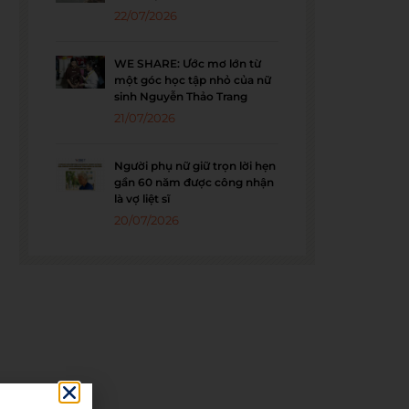
22/07/2026
WE SHARE: Ước mơ lớn từ
một góc học tập nhỏ của nữ
sinh Nguyễn Thảo Trang
21/07/2026
Người phụ nữ giữ trọn lời hẹn
gần 60 năm được công nhận
là vợ liệt sĩ
20/07/2026