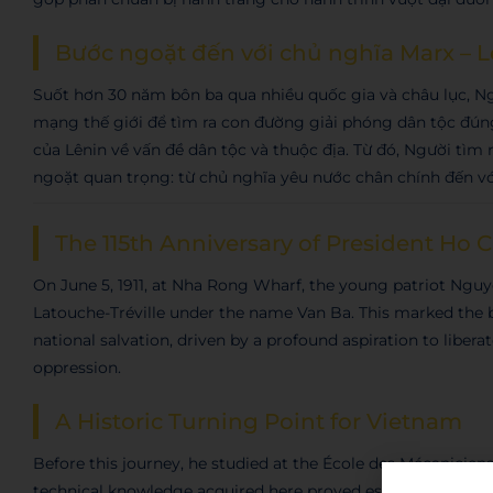
Bước ngoặt đến với chủ nghĩa Marx – L
Suốt hơn 30 năm bôn ba qua nhiều quốc gia và châu lục, Ng
mạng thế giới để tìm ra con đường giải phóng dân tộc đú
của Lênin về vấn đề dân tộc và thuộc địa. Từ đó, Người tìm
ngoặt quan trọng: từ chủ nghĩa yêu nước chân chính đến v
The 115th Anniversary of President Ho 
On June 5, 1911, at Nha Rong Wharf, the young patriot Ngu
Latouche-Tréville under the name Van Ba. This marked the be
national salvation, driven by a profound aspiration to liber
oppression.
A Historic Turning Point for Vietnam
Before this journey, he studied at the École des Mécanicien
technical knowledge acquired here proved essential for his 