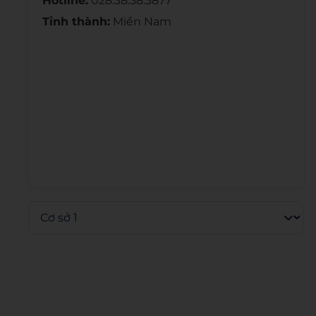
Hotline:
028.38.38.3877
Tỉnh thành:
Miền Nam
Admin