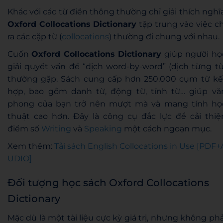
Khác với các từ điển thông thường chỉ giải thích nghĩa
Oxford Collocations Dictionary
tập trung vào việc ch
ra các cặp từ (
collocations
) thường đi chung với nhau.
Cuốn
Oxford Collocations Dictionary
giúp người họ
giải quyết vấn đề “dịch word-by-word” (dịch từng từ
thường gặp. Sách cung cấp hơn 250.000 cụm từ kế
hợp, bao gồm danh từ, động từ, tính từ… giúp vă
phong của bạn trở nên mượt mà và mang tính họ
thuật cao hơn. Đây là công cụ đắc lực để cải thiệ
điểm số
Writing
và
Speaking
một cách ngoạn mục.
Xem thêm:
Tải sách English Collocations in Use [PDF+
UDIO]
Đối tượng học sách Oxford Collocations
Dictionary
Mặc dù là một tài liệu cực kỳ giá trị, nhưng không phả