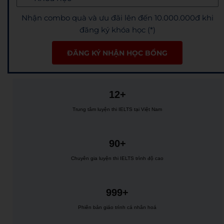
Nhận combo quà và ưu đãi lên đến 10.000.000đ khi
đăng ký khóa học (*)
ĐĂNG KÝ NHẬN HỌC BỔNG
12+
Trung tâm luyện thi IELTS tại Việt Nam
90+
Chuyên gia luyện thi IELTS trình độ cao
999+
Phiên bản giáo trình cá nhân hoá