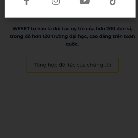
tại đây
.
WESET tự hào là đối tác uy tín của hơn 200 đơn vị,
trong đó hơn 120 trường đại học, cao đẳng trên toàn
quốc.​
Tổng hợp đối tác của chúng tôi