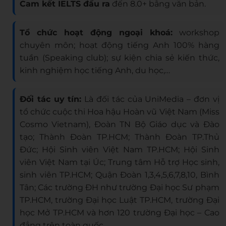
Cam kết IELTS đầu ra
đến 8.0+ bằng văn bản.
Tổ chức hoạt động ngoại khoá:
workshop
chuyên môn; hoạt động tiếng Anh 100% hàng
tuần (Speaking club); sự kiện chia sẻ kiến thức,
kinh nghiệm học tiếng Anh, du học,…
Đối tác uy tín:
Là đối tác của UniMedia – đơn vị
tổ chức cuộc thi Hoa hậu Hoàn vũ Việt Nam (Miss
Cosmo Vietnam), Đoàn TN Bộ Giáo dục và Đào
tạo; Thành Đoàn TP.HCM; Thành Đoàn TP.Thủ
Đức; Hội Sinh viên Việt Nam TP.HCM; Hội Sinh
viên Việt Nam tại Úc; Trung tâm Hỗ trợ Học sinh,
sinh viên TP.HCM; Quận Đoàn 1,3,4,5,6,7,8,10, Bình
Tân; Các trường ĐH như trường Đại học Sư phạm
TP.HCM, trường Đại học Luật TP.HCM, trường Đại
học Mở TP.HCM và hơn 120 trường Đại học – Cao
đẳng trên toàn quốc.