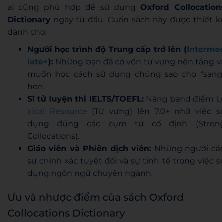
ai cũng phù hợp để sử dụng
Oxford Collocation
Dictionary
ngay từ đầu. Cuốn sách này được thiết k
dành cho:
Người học trình độ Trung cấp trở lên (
Interme
iate+
):
Những bạn đã có vốn từ vựng nền tảng v
muốn học cách sử dụng chúng sao cho “sang
hơn.
Sĩ tử luyện thi IELTS/TOEFL:
Nâng band điểm
L
xical Resource
(Từ vựng) lên 7.0+ nhờ việc s
dụng đúng các cụm từ cố định (Stron
Collocations).
Giáo viên và Phiên dịch viên:
Những người cầ
sự chính xác tuyệt đối và sự tinh tế trong việc s
dụng ngôn ngữ chuyên ngành.
Ưu và nhược điểm của sách Oxford
Collocations Dictionary