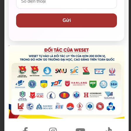
Khóa chấm bài IELT
PTE theo lộ trình 80+
Gửi
S
Khung năng lực ngo
Câu lạc bộ nói tiếng Anh
ại ngữ 6 bậc
miễn phí
Thông tin liên hệ WESET
Hotline:
028 38 38 38 77
Email:
support@weset.edu.vn
Website:
https://weset.edu.vn/
Để lại thông tin ngay hoặc
đăng ký tư vấn