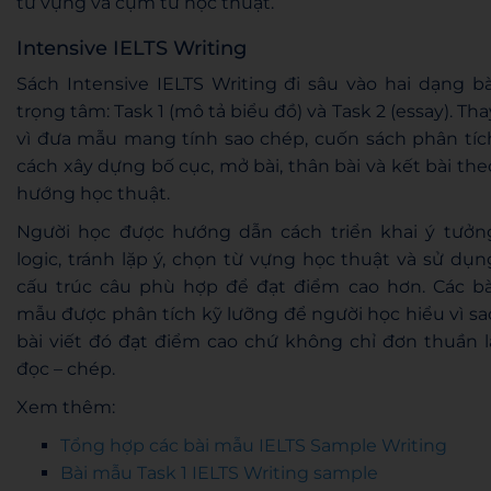
từ vựng và cụm từ học thuật.
Intensive IELTS Writing
Sách Intensive IELTS Writing đi sâu vào hai dạng bà
trọng tâm: Task 1 (mô tả biểu đồ) và Task 2 (essay). Tha
vì đưa mẫu mang tính sao chép, cuốn sách phân tíc
cách xây dựng bố cục, mở bài, thân bài và kết bài the
hướng học thuật.
Người học được hướng dẫn cách triển khai ý tưởn
logic, tránh lặp ý, chọn từ vựng học thuật và sử dụn
cấu trúc câu phù hợp để đạt điểm cao hơn. Các bà
mẫu được phân tích kỹ lưỡng để người học hiểu vì sa
bài viết đó đạt điểm cao chứ không chỉ đơn thuần l
đọc – chép.
Xem thêm:
Tổng hợp các bài mẫu IELTS Sample Writing
Bài mẫu Task 1 IELTS Writing sample