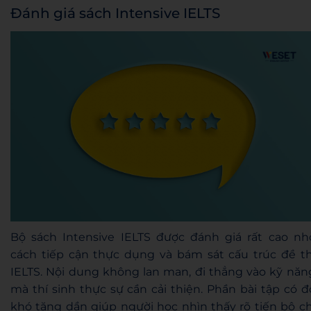
Đánh giá sách Intensive IELTS
Bộ sách Intensive IELTS được đánh giá rất cao nh
cách tiếp cận thực dụng và bám sát cấu trúc đề th
IELTS. Nội dung không lan man, đi thẳng vào kỹ năn
mà thí sinh thực sự cần cải thiện. Phần bài tập có đ
khó tăng dần giúp người học nhìn thấy rõ tiến bộ ch