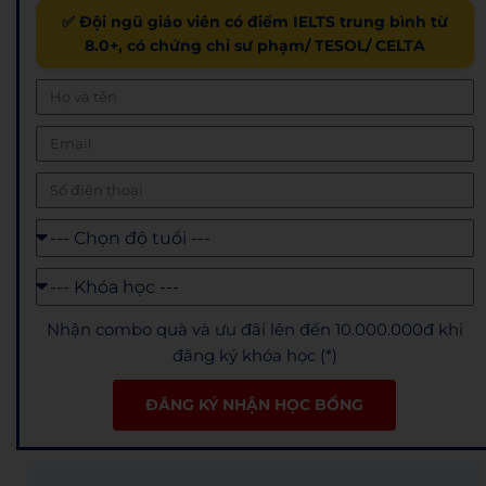
✅ Đội ngũ giáo viên có điểm IELTS trung bình từ
8.0+, có chứng chỉ sư phạm/ TESOL/ CELTA
Nhận combo quà và ưu đãi lên đến 10.000.000đ khi
đăng ký khóa học (*)
ĐĂNG KÝ NHẬN HỌC BỔNG