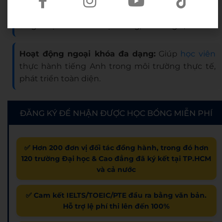
Số giờ học cao nhất thị trường, đến 72 giờ/khoá.
Hoạt động ngoại khóa đa dạng:
Giúp
học viên
thực hành tiếng Anh trong môi trường thực tế,
phát triển toàn diện.
ĐĂNG KÝ ĐỂ NHẬN ĐƯỢC HỌC BỔNG MIỄN PHÍ
✅ Hơn 200 đơn vị đối tác đồng hành, trong đó hơn
120 trường Đại học & Cao đẳng đã ký kết tại TP.HCM
và cả nước
✅ Cam kết IELTS/TOEIC/PTE đầu ra bằng văn bản.
Hỗ trợ lệ phí thi lên đến 100%