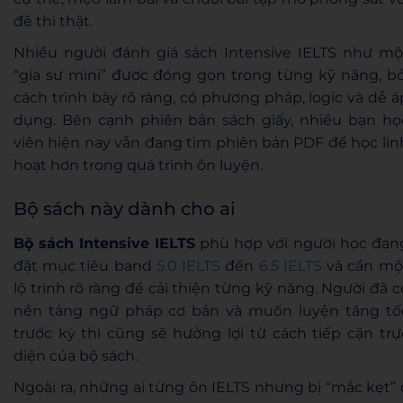
đề thi thật.
Nhiều người đánh giá sách Intensive IELTS như mộ
“gia sư mini” được đóng gọn trong từng kỹ năng, bở
cách trình bày rõ ràng, có phương pháp, logic và dễ á
dụng. Bên cạnh phiên bản sách giấy, nhiều bạn họ
viên hiện nay vẫn đang tìm phiên bản PDF để học lin
hoạt hơn trong quá trình ôn luyện.
Bộ sách này dành cho ai
Bộ sách Intensive IELTS
phù hợp với người học đan
đặt mục tiêu band
5.0 IELTS
đến
6.5 IELTS
và cần mộ
lộ trình rõ ràng để cải thiện từng kỹ năng. Người đã c
nền tảng ngữ pháp cơ bản và muốn luyện tăng tố
trước kỳ thi cũng sẽ hưởng lợi từ cách tiếp cận trự
diện của bộ sách.
Ngoài ra, những ai từng ôn IELTS nhưng bị “mắc kẹt” 