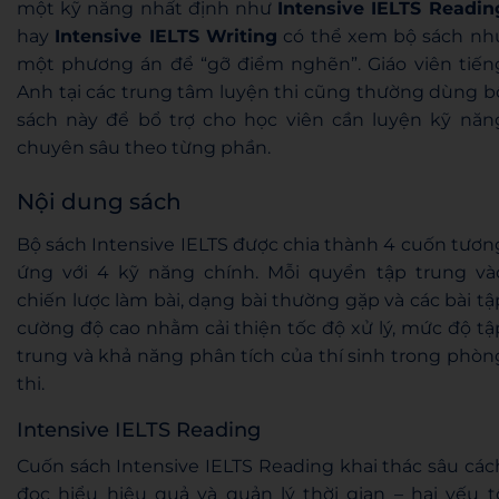
một kỹ năng nhất định như
Intensive IELTS Readin
hay
Intensive IELTS Writing
có thể xem bộ sách nh
một phương án để “gỡ điểm nghẽn”. Giáo viên tiến
Anh tại các trung tâm luyện thi cũng thường dùng b
sách này để bổ trợ cho học viên cần luyện kỹ năn
chuyên sâu theo từng phần.
Nội dung sách
Bộ sách Intensive IELTS được chia thành 4 cuốn tươn
ứng với 4 kỹ năng chính. Mỗi quyển tập trung và
chiến lược làm bài, dạng bài thường gặp và các bài tậ
cường độ cao nhằm cải thiện tốc độ xử lý, mức độ tậ
trung và khả năng phân tích của thí sinh trong phòn
thi.
Intensive IELTS Reading
Cuốn sách Intensive IELTS Reading khai thác sâu các
đọc hiểu hiệu quả và quản lý thời gian – hai yếu t