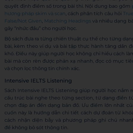
quyết định điểm số trong bài thi. Nội dung bao gồm
hương pháp skim và scan
, cách phân tích câu hỏi
True
False/Not Given
,
Matching Headings
và nhiều dạng bà
gây “nhức đầu” cho người học.
Bộ sách đưa ra từng chiến thuật cụ thể cho từng dạn
bài, kèm theo ví dụ và bài tập thực hành tăng dần đ
khó. Điều này giúp người học không chỉ hiểu cách là
bài mà còn rèn được phản xạ nhanh, đọc có mục tiê
và chọn lọc thông tin chính xác.
Intensive IELTS Listening
Sách Intensive IELTS Listening giúp người học nắm r
cấu trúc bài nghe theo từng section, từ dạng điền từ
chọn đáp án đến dạng bản đồ. Ưu điểm lớn nhất củ
cuốn này là hướng dẫn chi tiết cách dự đoán từ khóa
cách nhận diện bẫy và phương pháp ghi chú nhan
để không bỏ sót thông tin.