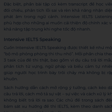
Đặc biệt, phần bài tập có kèm transcript để học viê
đối chiếu, phân tích lỗi sai và rèn khả năng nhận diệ
phát âm trong ngữ cảnh. Intensive IELTS Listenin
phù hợp cho những ai muốn cải thiện độ chính xác v
khả năng tập trung khi nghe tốc độ nhanh.
Intensive IELTS Speaking
Cuốn Intensive IELTS Speaking được thiết kế như mộ
“bộ mô phỏng phòng thi thu nhỏ”. Mỗi phần chia the
3 task của đề thi thật, bao gồm ví dụ câu trả lời mẫu
phân tích từ vựng, ngữ pháp và biểu cảm tự nhiê
giúp người học trình bày trôi chảy mà không bị rậ
khuôn.
Sách hướng dẫn cách mở rộng ý tưởng, cách kéo dà
câu trả lời, cách mô tả sự vật – sự việc và cách xử lý kh
không biết trả lời ra sao. Các chủ đề trong sách đề
bám sát xu hướng đề thi IELTS, kèm theo danh sác