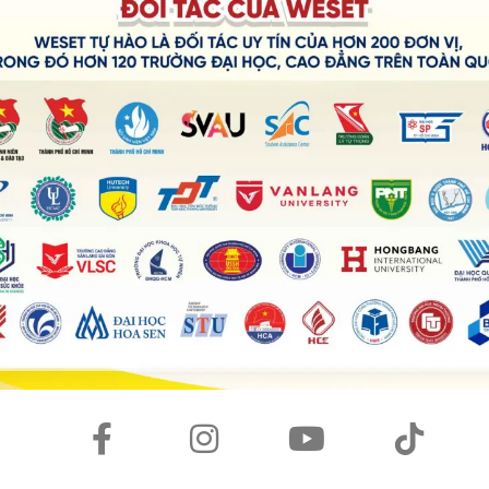
u dành cho sinh viên
ánh giá cao và dễ dàng tiếp cận mà sinh viên có thể tích hợp
được thiết kế để cải thiện chất lượng văn bản của bạn. Nó không
 phân tích văn phong, đề xuất các từ đồng nghĩa và cấu trúc câu
nghiệp hơn.
ận văn, báo cáo, email học thuật hoặc bất kỳ văn bản nào đòi
iện đạo văn (bản trả phí), gợi ý cải thiện văn phong (formal,