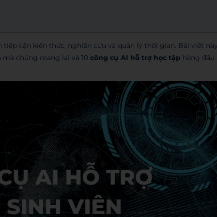
 tiếp cận kiến thức, nghiên cứu và quản lý thời gian. Bài viết nà
ích mà chúng mang lại và 10
công cụ AI hỗ trợ học tập
hàng đầu