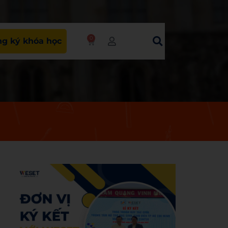
0
g ký khóa học