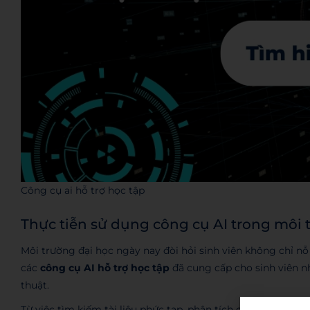
Công cụ ai hỗ trợ học tập
Thực tiễn sử dụng công cụ AI trong môi 
Môi trường đại học ngày nay đòi hỏi sinh viên không chỉ nỗ
các
công cụ AI hỗ trợ học tập
đã cung cấp cho sinh viên nh
thuật.
Từ việc tìm kiếm tài liệu phức tạp, phân tích dữ liệu lớn, đ