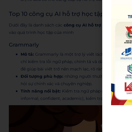
Top 10 công cụ AI hỗ trợ học tập hàng đầ
Dưới đây là danh sách các
công cụ AI hỗ trợ học tập
được đ
vào quá trình học tập của mình
Grammarly
Mô tả:
Grammarly là một trợ lý viết lách dựa trên AI, 
chỉ kiểm tra lỗi ngữ pháp, chính tả và dấu câu mà còn
để giúp bài viết trở nên mạch lạc, rõ ràng và chuyên 
Đối tượng phù hợp:
những người thường xuyên viết lu
hỏi sự chính xác và chuyên nghiệp.
Tính năng nổi bật:
Kiểm tra ngữ pháp nâng cao, phát h
informal, confident, academic), kiểm tra tính dễ đọc.