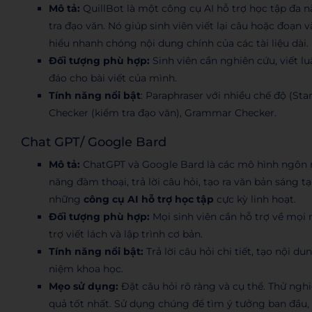
Mô tả:
QuillBot là một công cụ AI hỗ trợ học tập đa nă
tra đạo văn. Nó giúp sinh viên viết lại câu hoặc đoạn 
hiểu nhanh chóng nội dung chính của các tài liệu dài.
Đối tượng phù hợp:
Sinh viên cần nghiên cứu, viết l
đáo cho bài viết của mình.
Tính năng nổi bật
: Paraphraser với nhiều chế độ (St
Checker (kiểm tra đạo văn), Grammar Checker.
Chat GPT/ Google Bard
Mô tả:
ChatGPT và Google Bard là các mô hình ngôn n
năng đàm thoại, trả lời câu hỏi, tạo ra văn bản sáng tạ
những
công cụ AI hỗ trợ học tập
cực kỳ linh hoạt.
Đối tượng phù hợp:
Mọi sinh viên cần hỗ trợ về mọi 
trợ viết lách và lập trình cơ bản.
Tính năng nổi bật:
Trả lời câu hỏi chi tiết, tạo nội du
niệm khoa học.
Mẹo sử dụng:
Đặt câu hỏi rõ ràng và cụ thể. Thử ngh
quả tốt nhất. Sử dụng chúng để tìm ý tưởng ban đầu, 