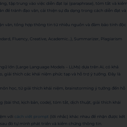
ng, tập trung vào việc diễn đạt lại (paraphrase), tóm tắt và kiể
văn để tránh đạo văn, cải thiện sự đa dạng trong cách diễn đạt và
uận văn, tổng hợp thông tin từ nhiều nguồn và đảm bảo tính độc
andard, Fluency, Creative, Academic…), Summarizer, Plagiarism
gữ lớn (Large Language Models – LLMs) dựa trên AI, có khả
o, giải thích các khái niệm phức tạp và hỗ trợ ý tưởng. Đây là
môn học, từ giải thích khái niệm, brainstorming ý tưởng đến hỗ
ng (bài thơ, kịch bản, code), tóm tắt, dịch thuật, giải thích khái
iệm với
cách viết prompt
(lời nhắc) khác nhau để nhận được kết
sau đó tự mình phát triển và kiểm chứng thông tin.