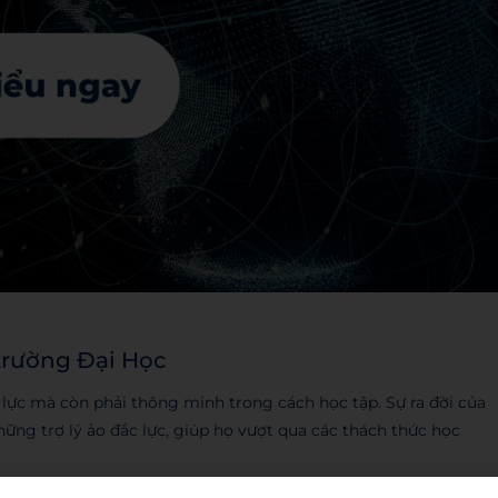
trường Đại Học
 lực mà còn phải thông minh trong cách học tập. Sự ra đời của
ững trợ lý ảo đắc lực, giúp họ vượt qua các thách thức học
ến việc luyện tập kỹ năng ngôn ngữ hay thậm chí là quản lý lịch