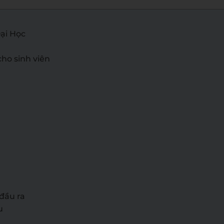
Đại Học
cho sinh viên
đầu ra
u